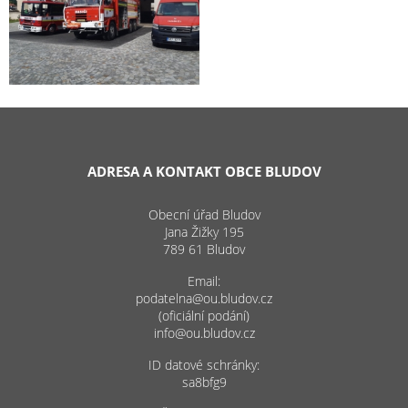
ADRESA A KONTAKT OBCE BLUDOV
Obecní úřad Bludov
Jana Žižky 195
789 61 Bludov
Email:
podatelna@ou.bludov.cz
(oficiální podání)
info@ou.bludov.cz
ID datové schránky:
sa8bfg9