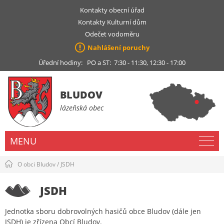
Kontakty obecní úřad
Kontakty Kulturní dům
Odečet vodoměru
Nahlášení poruchy
Úřední hodiny: PO a ST: 7:30 - 11:30, 12:30 - 17:00
BLUDOV
lázeňská obec
MENU
O obci Bludov
/
JSDH
JSDH
Jednotka sboru dobrovolných hasičů obce Bludov (dále jen
JSDH) je zřízena Obcí Bludov.