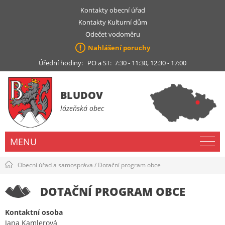
Kontakty obecní úřad
Kontakty Kulturní dům
Odečet vodoměru
Nahlášení poruchy
Úřední hodiny: PO a ST: 7:30 - 11:30, 12:30 - 17:00
BLUDOV
lázeňská obec
MENU
Obecní úřad a samospráva
/
Dotační program obce
DOTAČNÍ PROGRAM OBCE
Kontaktní osoba
Jana Kamlerová