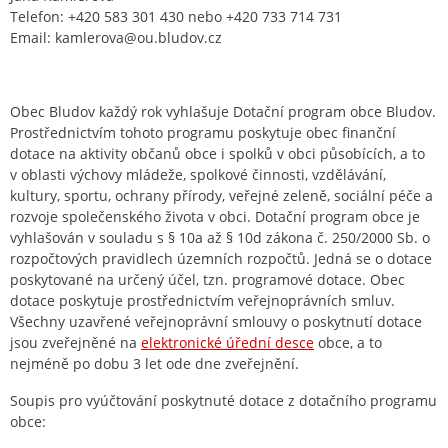
Telefon: +420 583 301 430 nebo +420 733 714 731
Email: kamlerova@ou.bludov.cz
Obec Bludov každý rok vyhlašuje Dotační program obce Bludov.
Prostřednictvím tohoto programu poskytuje obec finanční
dotace na aktivity občanů obce i spolků v obci působících, a to
v oblasti výchovy mládeže, spolkové činnosti, vzdělávání,
kultury, sportu, ochrany přírody, veřejné zeleně, sociální péče a
rozvoje společenského života v obci. Dotační program obce je
vyhlašován v souladu s § 10a až § 10d zákona č. 250/2000 Sb. o
rozpočtových pravidlech územních rozpočtů. Jedná se o dotace
poskytované na určený účel, tzn. programové dotace. Obec
dotace poskytuje prostřednictvím veřejnoprávních smluv.
Všechny uzavřené veřejnoprávní smlouvy o poskytnutí dotace
jsou zveřejněné na
elektronické úřední desce
obce, a to
nejméně po dobu 3 let ode dne zveřejnění.
Soupis pro vyúčtování poskytnuté dotace z dotačního programu
obce: