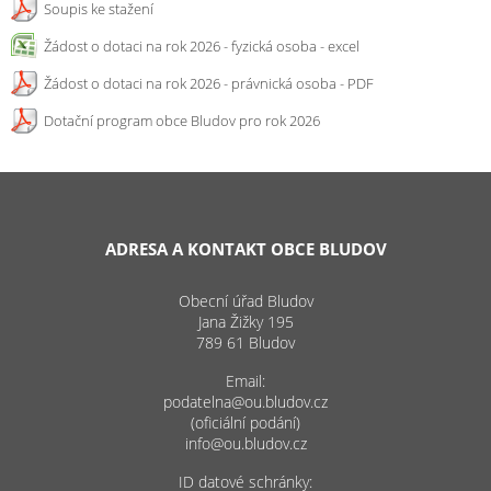
Soupis ke stažení
Žádost o dotaci na rok 2026 - fyzická osoba - excel
Žádost o dotaci na rok 2026 - právnická osoba - PDF
Dotační program obce Bludov pro rok 2026
ADRESA A KONTAKT OBCE BLUDOV
Obecní úřad Bludov
Jana Žižky 195
789 61 Bludov
Email:
podatelna@ou.bludov.cz
(oficiální podání)
info@ou.bludov.cz
ID datové schránky: