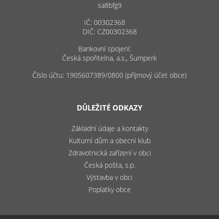
sa8bfg9
IČ: 00302368
DIČ: CZ00302368
Bankovní spojení:
Česká spořitelna, a.s., Šumperk
Číslo účtu: 1905607389/0800 (příjmový účet obce)
DŮLEŽITÉ ODKAZY
Základní údaje a kontakty
Kulturní dům a obecní klub
Zdravotnická zařízení v obci
Česká pošta, s.p.
Výstavba v obci
Poplatky obce