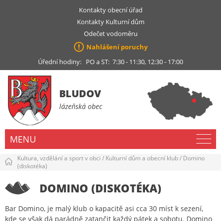
Kontakty obecní úřad
Kontakty Kulturní dům
Odečet vodoměru
Nahlášení poruchy
Úřední hodiny: PO a ST: 7:30 - 11:30, 12:30 - 17:00
BLUDOV
lázeňská obec
MENU
Kultura, vzdělání a sport v obci
/
Kulturní dům a obecní klub
/
Domino
(diskotéka)
DOMINO (DISKOTÉKA)
Bar Domino, je malý klub o kapacitě asi cca 30 míst k sezení,
kde se však dá parádně zatančit každý pátek a sobotu. Domino