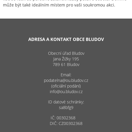
může být také ideálním místem pro vaši soukromou akci.
ADRESA A KONTAKT OBCE BLUDOV
Obecní úřad Bludov
Jana Žižky 195
789 61 Bludov
Email:
podatelna@ou.bludov.cz
(oficiální podání)
info@ou.bludov.cz
ID datové schránky:
sa8bfg9
IČ: 00302368
DIČ: CZ00302368