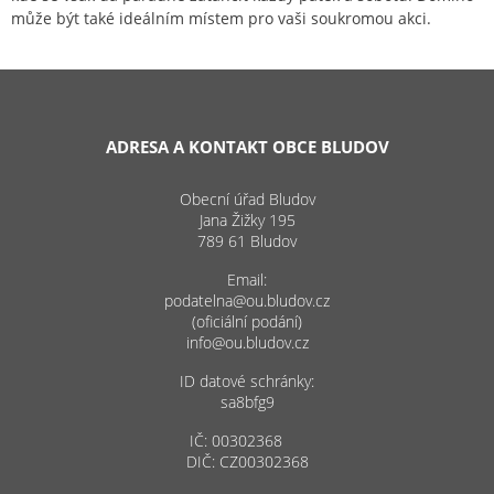
může být také ideálním místem pro vaši soukromou akci.
ADRESA A KONTAKT OBCE BLUDOV
Obecní úřad Bludov
Jana Žižky 195
789 61 Bludov
Email:
podatelna@ou.bludov.cz
(oficiální podání)
info@ou.bludov.cz
ID datové schránky:
sa8bfg9
IČ: 00302368
DIČ: CZ00302368