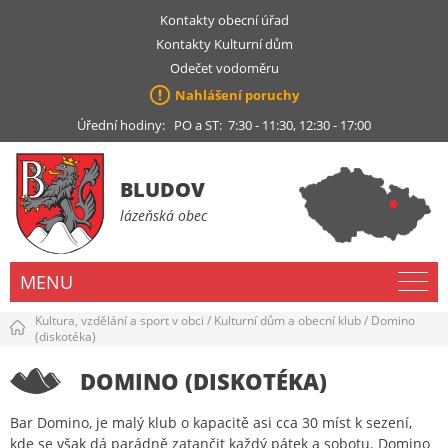
Kontakty obecní úřad
Kontakty Kulturní dům
Odečet vodoměru
Nahlášení poruchy
Úřední hodiny: PO a ST: 7:30 - 11:30, 12:30 - 17:00
BLUDOV
lázeňská obec
MENU
Kultura, vzdělání a sport v obci
/
Kulturní dům a obecní klub
/
Domino
(diskotéka)
DOMINO (DISKOTÉKA)
Bar Domino, je malý klub o kapacitě asi cca 30 míst k sezení,
kde se však dá parádně zatančit každý pátek a sobotu. Domino