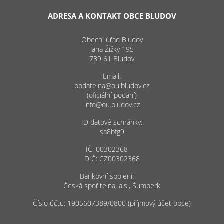
ADRESA A KONTAKT OBCE BLUDOV
Obecní úřad Bludov
Jana Žižky 195
789 61 Bludov
Email:
podatelna@ou.bludov.cz
(oficiální podání)
info@ou.bludov.cz
ID datové schránky:
sa8bfg9
IČ: 00302368
DIČ: CZ00302368
Bankovní spojení:
Česká spořitelna, a.s., Šumperk
Číslo účtu: 1905607389/0800 (příjmový účet obce)