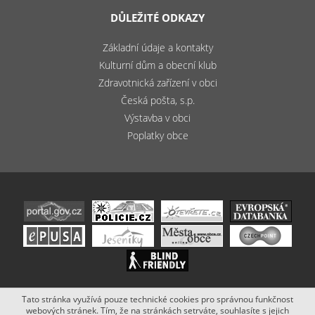
DŮLEŽITÉ ODKAZY
Základní údaje a kontakty
Kulturní dům a obecní klub
Zdravotnická zařízení v obci
Česká pošta, s.p.
Výstavba v obci
Poplatky obce
Tato stránka využívá pouze technické cookies pro správnou funkčnost
Copyright (c) 2020 - 2019 Obec Bludov. Stránky vytvořil a spravuje
webových stránek. Tím, že na stránkách setrváte, souhlasíte s jejich