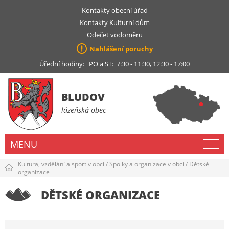
Kontakty obecní úřad
Kontakty Kulturní dům
Odečet vodoměru
Nahlášení poruchy
Úřední hodiny: PO a ST: 7:30 - 11:30, 12:30 - 17:00
BLUDOV
lázeňská obec
MENU
Kultura, vzdělání a sport v obci
/
Spolky a organizace v obci
/
Dětské
organizace
DĚTSKÉ ORGANIZACE