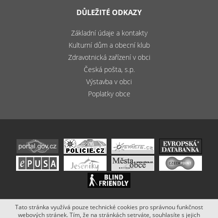
DŮLEŽITÉ ODKAZY
Základní údaje a kontakty
Kulturní dům a obecní klub
Zdravotnická zařízení v obci
Česká pošta, s.p.
Výstavba v obci
Poplatky obce
Tato stránka využívá pouze technické cookies pro správnou funkčnost
Copyright (c) 2020 - 2019 Obec Bludov. Stránky vytvořil a spravuje
webových stránek. Tím, že na stránkách setrváte, souhlasíte s jejich