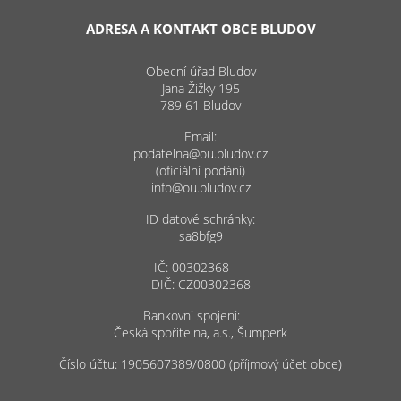
ADRESA A KONTAKT OBCE BLUDOV
Obecní úřad Bludov
Jana Žižky 195
789 61 Bludov
Email:
podatelna@ou.bludov.cz
(oficiální podání)
info@ou.bludov.cz
ID datové schránky:
sa8bfg9
IČ: 00302368
DIČ: CZ00302368
Bankovní spojení:
Česká spořitelna, a.s., Šumperk
Číslo účtu: 1905607389/0800 (příjmový účet obce)