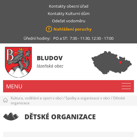
Kontakty obecní úřad
Kontakty Kulturní dům
Odečet vodoměru
Nahlášení poruchy
Úřední hodiny: PO a ST: 7:30 - 11:30, 12:30 - 17:00
BLUDOV
lázeňská obec
MENU
Kultura, vzdělání a sport v obci
/
Spolky a organizace v obci
/
Dětské
organizace
DĚTSKÉ ORGANIZACE