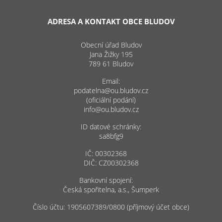
ADRESA A KONTAKT OBCE BLUDOV
Obecní úřad Bludov
Jana Žižky 195
789 61 Bludov
Email:
podatelna@ou.bludov.cz
(oficiální podání)
info@ou.bludov.cz
ID datové schránky:
sa8bfg9
IČ: 00302368
DIČ: CZ00302368
Bankovní spojení:
Česká spořitelna, a.s., Šumperk
Číslo účtu: 1905607389/0800 (příjmový účet obce)