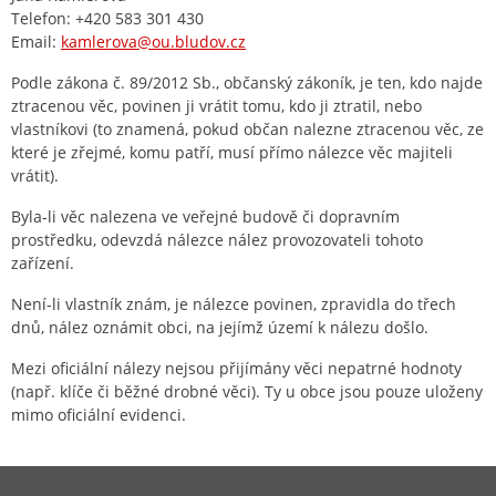
Telefon: +420 583 301 430
Email:
kamlerova@ou.bludov.cz
Podle zákona č. 89/2012 Sb., občanský zákoník, je ten, kdo najde
ztracenou věc, povinen ji vrátit tomu, kdo ji ztratil, nebo
vlastníkovi (to znamená, pokud občan nalezne ztracenou věc, ze
které je zřejmé, komu patří, musí přímo nálezce věc majiteli
vrátit).
Byla-li věc nalezena ve veřejné budově či dopravním
prostředku, odevzdá nálezce nález provozovateli tohoto
zařízení.
Není-li vlastník znám, je nálezce povinen, zpravidla do třech
dnů, nález oznámit obci, na jejímž území k nálezu došlo.
Mezi oficiální nálezy nejsou přijímány věci nepatrné hodnoty
(např. klíče či běžné drobné věci). Ty u obce jsou pouze uloženy
mimo oficiální evidenci.