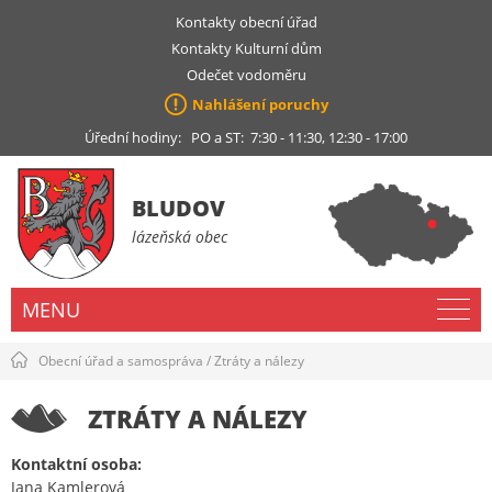
Kontakty obecní úřad
Kontakty Kulturní dům
Odečet vodoměru
Nahlášení poruchy
Úřední hodiny: PO a ST: 7:30 - 11:30, 12:30 - 17:00
BLUDOV
lázeňská obec
MENU
Obecní úřad a samospráva
/
Ztráty a nálezy
ZTRÁTY A NÁLEZY
Kontaktní osoba:
Jana Kamlerová