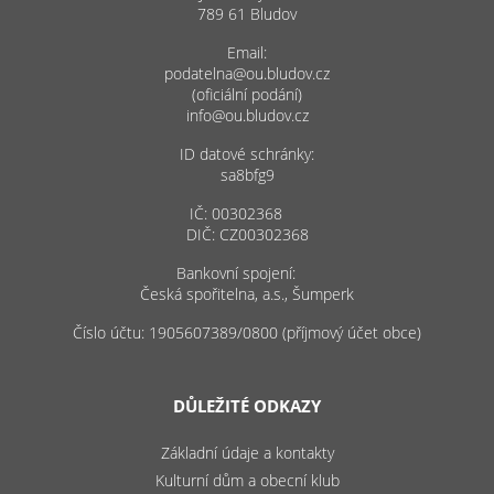
789 61 Bludov
Email:
podatelna@ou.bludov.cz
(oficiální podání)
info@ou.bludov.cz
ID datové schránky:
sa8bfg9
IČ: 00302368
DIČ: CZ00302368
Bankovní spojení:
Česká spořitelna, a.s., Šumperk
Číslo účtu: 1905607389/0800 (příjmový účet obce)
DŮLEŽITÉ ODKAZY
Základní údaje a kontakty
Kulturní dům a obecní klub