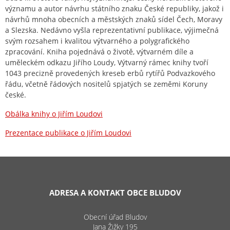
významu a autor návrhu státního znaku České republiky, jakož i
návrhů mnoha obecních a městských znaků sídel Čech, Moravy
a Slezska. Nedávno vyšla reprezentativní publikace, výjimečná
svým rozsahem i kvalitou výtvarného a polygrafického
zpracování. Kniha pojednává o životě, výtvarném díle a
uměleckém odkazu Jiřího Loudy, Výtvarný rámec knihy tvoří
1043 precizně provedených kreseb erbů rytířů Podvazkového
řádu, včetně řádových nositelů spjatých se zeměmi Koruny
české.
Obálka knihy o Jiřím Loudovi
Prezentace publikace o Jiřím Loudovi
ADRESA A KONTAKT OBCE BLUDOV
Obecní úřad Bludov
Jana Žižky 195