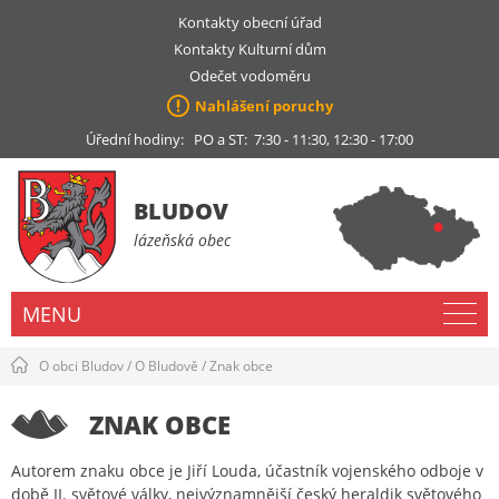
Kontakty obecní úřad
Kontakty Kulturní dům
Odečet vodoměru
Nahlášení poruchy
Úřední hodiny: PO a ST: 7:30 - 11:30, 12:30 - 17:00
BLUDOV
lázeňská obec
MENU
O obci Bludov
/
O Bludově
/
Znak obce
ZNAK OBCE
Autorem znaku obce je Jiří Louda, účastník vojenského odboje v
době II. světové války, nejvýznamnější český heraldik světového