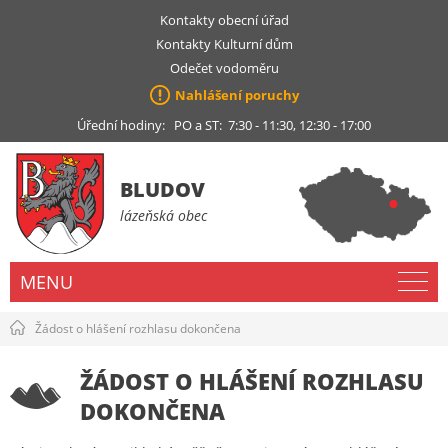
Kontakty obecní úřad
Kontakty Kulturní dům
Odečet vodoměru
Nahlášení poruchy
Úřední hodiny: PO a ST: 7:30 - 11:30, 12:30 - 17:00
BLUDOV
lázeňská obec
MENU
Žádost o hlášení rozhlasu dokončena
ŽÁDOST O HLÁŠENÍ ROZHLASU
DOKONČENA