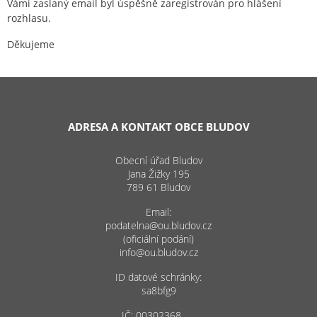
Vámi zaslaný email byl úspěšně zaregistrován pro hlášení
rozhlasu.
Děkujeme
ADRESA A KONTAKT OBCE BLUDOV
Obecní úřad Bludov
Jana Žižky 195
789 61 Bludov
Email:
podatelna@ou.bludov.cz
(oficiální podání)
info@ou.bludov.cz
ID datové schránky:
sa8bfg9
IČ: 00302368