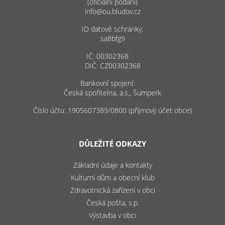
(oficiální podání)
info@ou.bludov.cz
ID datové schránky:
sa8bfg9
IČ: 00302368
DIČ: CZ00302368
Bankovní spojení:
Česká spořitelna, a.s., Šumperk
Číslo účtu: 1905607389/0800 (příjmový účet obce)
DŮLEŽITÉ ODKAZY
Základní údaje a kontakty
Kulturní dům a obecní klub
Zdravotnická zařízení v obci
Česká pošta, s.p.
Výstavba v obci