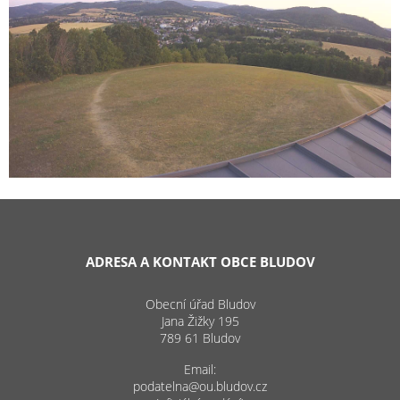
ADRESA A KONTAKT OBCE BLUDOV
Obecní úřad Bludov
Jana Žižky 195
789 61 Bludov
Email:
podatelna@ou.bludov.cz