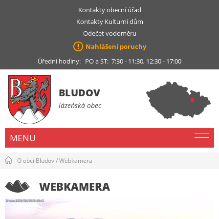
Kontakty obecní úřad
Kontakty Kulturní dům
Odečet vodoměru
Nahlášení poruchy
Úřední hodiny: PO a ST: 7:30 - 11:30, 12:30 - 17:00
BLUDOV
lázeňská obec
MENU
O obci Bludov
/
Webkamera
WEBKAMERA