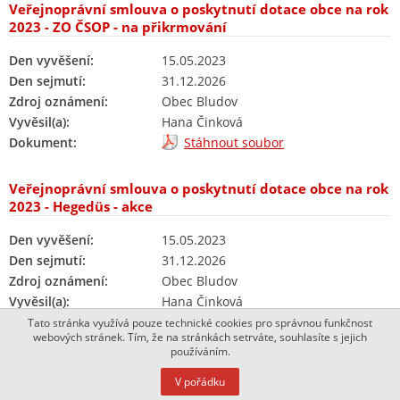
Veřejnoprávní smlouva o poskytnutí dotace obce na rok
2023 - ZO ČSOP - na přikrmování
Den vyvěšení:
15.05.2023
Den sejmutí:
31.12.2026
Zdroj oznámení:
Obec Bludov
Vyvěsil(a):
Hana Činková
Dokument:
Stáhnout soubor
Veřejnoprávní smlouva o poskytnutí dotace obce na rok
2023 - Hegedüs - akce
Den vyvěšení:
15.05.2023
Den sejmutí:
31.12.2026
Zdroj oznámení:
Obec Bludov
Vyvěsil(a):
Hana Činková
Dokument:
Stáhnout soubor
Tato stránka využívá pouze technické cookies pro správnou funkčnost
webových stránek. Tím, že na stránkách setrváte, souhlasíte s jejich
používáním.
Veřejnoprávní smlouva o poskytnutí dotace obce na rok
V pořádku
2023 - Junák