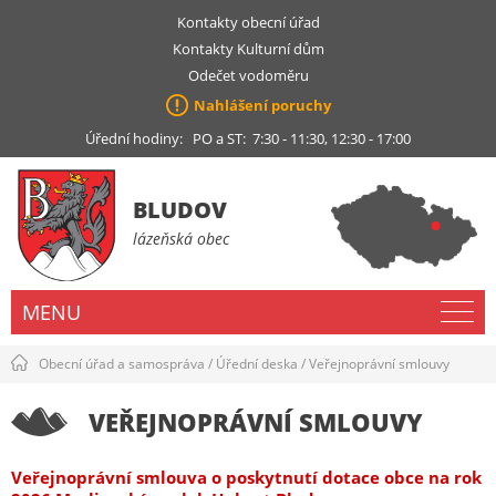
Kontakty obecní úřad
Kontakty Kulturní dům
Odečet vodoměru
Nahlášení poruchy
Úřední hodiny: PO a ST: 7:30 - 11:30, 12:30 - 17:00
BLUDOV
lázeňská obec
MENU
Obecní úřad a samospráva
/
Úřední deska
/
Veřejnoprávní smlouvy
VEŘEJNOPRÁVNÍ SMLOUVY
Veřejnoprávní smlouva o poskytnutí dotace obce na rok