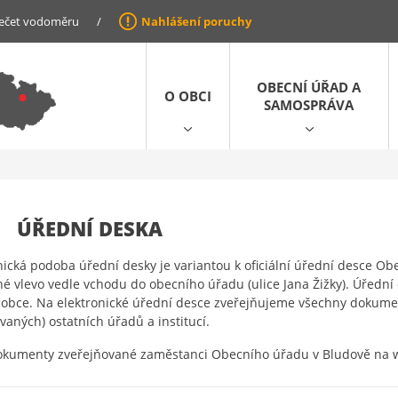
ečet vodoměru
/
Nahlášení poruchy
OBECNÍ ÚŘAD A
O OBCI
SAMOSPRÁVA
ÚŘEDNÍ DESKA
nická podoba úřední desky je variantou k oficiální úřední desce Ob
é vlevo vedle vchodu do obecního úřadu (ulice Jana Žižky). Úřední
obce. Na elektronické úřední desce zveřejňujeme všechny dokumen
vaných) ostatních úřadů a institucí.
okumenty zveřejňované zaměstanci Obecního úřadu v Bludově na we