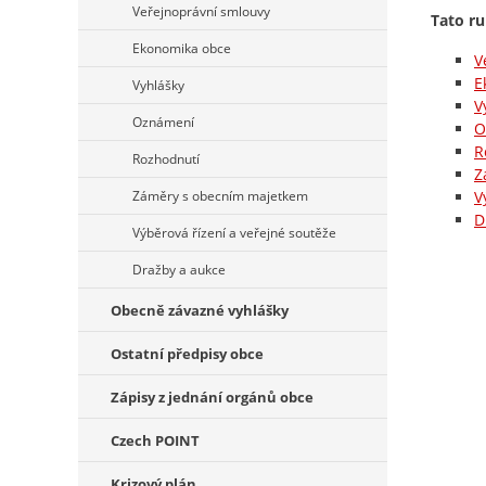
Veřejnoprávní smlouvy
Tato ru
Ekonomika obce
V
E
Vyhlášky
V
Oznámení
O
R
Rozhodnutí
Z
Záměry s obecním majetkem
V
D
Výběrová řízení a veřejné soutěže
Dražby a aukce
Obecně závazné vyhlášky
Ostatní předpisy obce
Zápisy z jednání orgánů obce
Czech POINT
Krizový plán