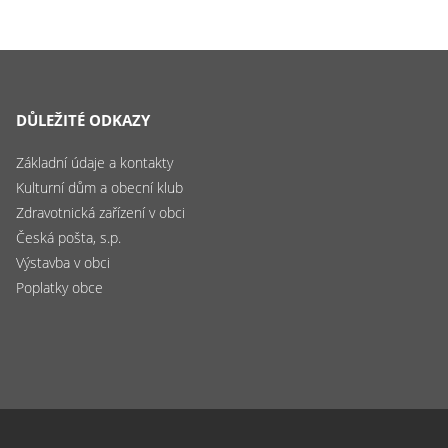
DŮLEŽITÉ ODKAZY
Základní údaje a kontakty
Kulturní dům a obecní klub
Zdravotnická zařízení v obci
Česká pošta, s.p.
Výstavba v obci
Poplatky obce