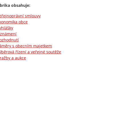
brika obsahuje:
eřejnoprávní smlouvy
konomika obce
yhlášky
známení
ozhodnutí
áměry s obecním majetkem
ýběrová řízení a veřejné soutěže
ražby a aukce