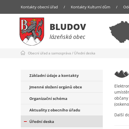
Kontakty obecní úřad
/
Kontakty Kulturní dům
/
Od
BLUDOV
lázeňská obec
Obecní úřad a samospráva
/
Úřední deska
Základní údaje a kontakty
Elektro
Jmenné složení orgánů obce
umístěn
občany 
Organizační schéma
(oskeno
Aktuality z obecního úřadu
Další d
Úřední deska