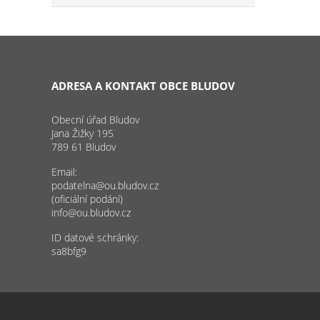
ADRESA A KONTAKT OBCE BLUDOV
Obecní úřad Bludov
Jana Žižky 195
789 61 Bludov
Email:
podatelna@ou.bludov.cz
(oficiální podání)
info@ou.bludov.cz
ID datové schránky:
sa8bfg9