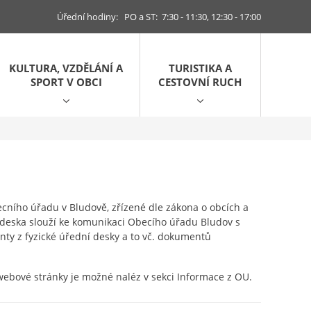
Úřední hodiny: PO a ST: 7:30 - 11:30, 12:30 - 17:00
KULTURA, VZDĚLÁNÍ A
TURISTIKA A
SPORT V OBCI
CESTOVNÍ RUCH
ecního úřadu v Bludově, zřízené dle zákona o obcích a
 deska slouží ke komunikaci Obecího úřadu Bludov s
ty z fyzické úřední desky a to vč. dokumentů
bové stránky je možné naléz v sekci Informace z OU.