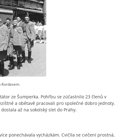
em Kordasem.
itátor ze Šumperka. Pohřbu se zúčastnilo 23 členů v
 nezištně a obětavě pracovali pro společné dobro jednoty.
dostala až na sokolský slet do Prahy.
k více ponechávala vycházkám. Cvičila se cvičení prostná,