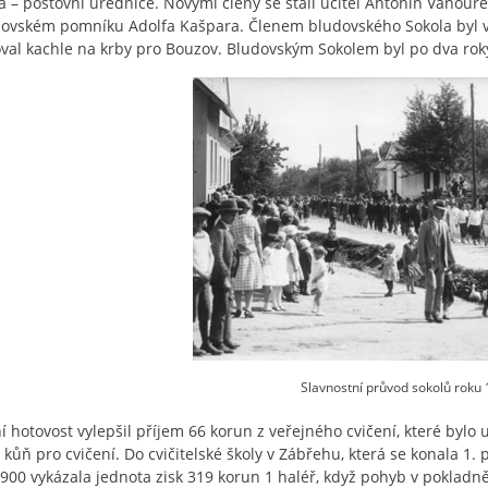
á – poštovní úřednice. Novými členy se stali učitel Antonín Vaňoure
ovském pomníku Adolfa Kašpara. Členem bludovského Sokola byl 
val kachle na krby pro Bouzov. Bludovským Sokolem byl po dva rok
Slavnostní průvod sokolů roku 1
í hotovost vylepšil příjem 66 korun z veřejného cvičení, které byl
 kůň pro cvičení. Do cvičitelské školy v Zábřehu, která se konala 1. 
900 vykázala jednota zisk 319 korun 1 haléř, když pohyb v pokladně