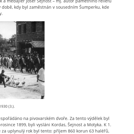
k a medajlér Josef Šejnost – mj. autor pamětního reliéfu
v době, kdy byl zaměstnán v sousedním Šumperku, kde
y.
930 (3.).
o uspořádáno na pivovarském dvoře. Za tento výdělek byl
prosince 1899, byli vysláni Kordas, Šejnost a Motyka. K 1.
 za uplynulý rok byl tento: příjem 860 korun 63 haléřů,