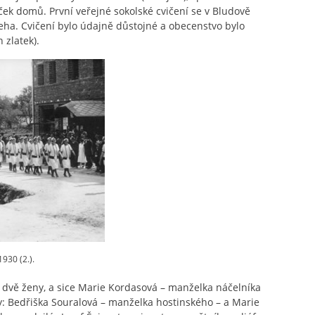
ček domů. První veřejné sokolské cvičení se v Bludově
řeha. Cvičení bylo údajně důstojné a obecenstvo bylo
 zlatek).
930 (2.).
ní dvě ženy, a sice Marie Kordasová – manželka náčelníka
y: Bedřiška Souralová – manželka hostinského – a Marie