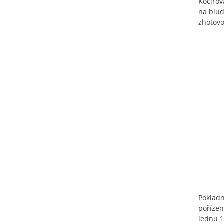
Kočířov
na blud
zhotovo
Pokladn
pořízen
lednu 1