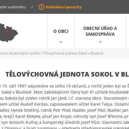
ečet vodoměru
/
Nahlášení poruchy
OBECNÍ ÚŘAD A
O OBCI
SAMOSPRÁVA
storie bludovských spolků
/
Tělovýchovná jednota Sokol v Bludově
TĚLOVÝCHOVNÁ JEDNOTA SOKOL V B
i 19. září 1897 odpoledne se sešlo 19 občanů, z nichž jeden byl ze 
 Sokol v Bludově. Mezi zakládajícími členy byli tři učitelé bludovské
ou Sokola byl zvolen rolník Jan Jáně, t.č. starosta obce. Starostový
kem učitel Rudolf Kordas, zapisovatelem učitel Karel Talpa. Ostatní 
kadlec Hynek Směšný, rolník Petr Plod, tkadlec Josef Pézl, tkadlec Ja
, krejčí Karel Motyka, písař Jan Knypl, rolnický syn Josef Březina, p
ý syn Antonín Kulhaj a šumperský úředník Josef Půst. Slavnostní zakl
 z Olomouc a bratr Jungmann – předseda středomoravské sokolské