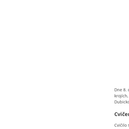
Dne 8. 
krojích
Dubicko
Cviče
Cvičilo