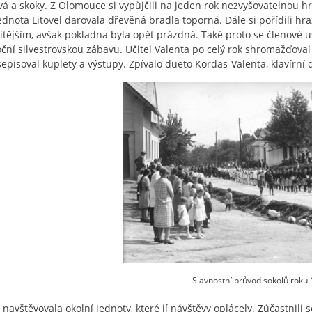
á a skoky. Z Olomouce si vypůjčili na jeden rok nezvyšovatelnou h
Jednota Litovel darovala dřevěná bradla toporná. Dále si pořídili hra
tějším, avšak pokladna byla opět prázdná. Také proto se členové u
ční silvestrovskou zábavu. Učitel Valenta po celý rok shromažďoval m
sepisoval kuplety a výstupy. Zpívalo dueto Kordas-Valenta, klavírní
Slavnostní průvod sokolů roku 1
 navštěvovala okolní jednoty, které jí návštěvy oplácely. Zúčastnili s