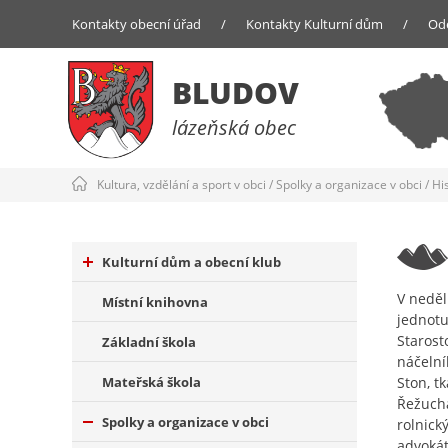
Kontakty obecní úřad
/
Kontakty Kulturní dům
/
Od
BLUDOV
lázeňská obec
Kultura, vzdělání a sport v obci
/
Spolky a organizace v obci
/
Hi
Kulturní dům a obecní klub
V neděl
Místní knihovna
jednotu
Starost
Základní škola
náčelní
Mateřská škola
Ston, t
Řežucha
Spolky a organizace v obci
rolnick
advokát