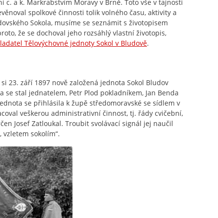
 c. a k. Markrabstvím Moravy v Brně. Toto vše v tajnosti
ěnoval spolkové činnosti tolik volného času, aktivity a
udovského Sokola, musíme se seznámit s životopisem
to, že se dochoval jeho rozsáhlý vlastní životopis,
kladatel Tělovýchovné jednoty Sokol v Bludově
.
si 23. září 1897 nově založená jednota Sokol Bludov
a se stal jednatelem, Petr Plod pokladníkem, Jan Benda
ednota se přihlásila k župě středomoravské se sídlem v
val veškerou administrativní činnost, tj. řády cvičební,
en Josef Zatloukal. Troubit svolávací signál jej naučil
, vzletem sokolím“.