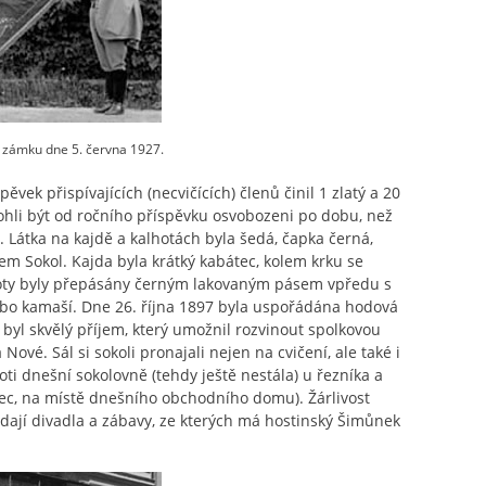
 zámku dne 5. června 1927.
ěvek přispívajících (necvičících) členů činil 1 zlatý a 20
roj, mohli být od ročního příspěvku osvobozeni po dobu, než
bot. Látka na kajdě a kalhotách byla šedá, čapka černá,
m Sokol. Kajda byla krátký kabátec, kolem krku se
lhoty byly přepásány černým lakovaným pásem vpředu s
bo kamaší. Dne 26. října 1897 byla uspořádána hodová
 byl skvělý příjem, který umožnil rozvinout spolkovou
 Nové. Sál si sokoli pronajali nejen na cvičení, ale také i
oti dnešní sokolovně (tehdy ještě nestála) u řezníka a
inec, na místě dnešního obchodního domu). Žárlivost
ádají divadla a zábavy, ze kterých má hostinský Šimůnek