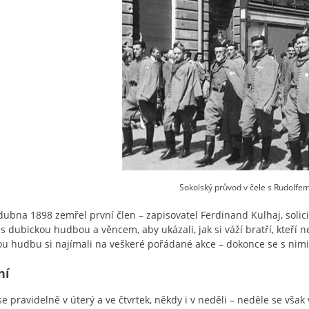
Sokolský průvod v čele s Rudolf
dubna 1898 zemřel první člen – zapisovatel Ferdinand Kulhaj, solic
, s dubickou hudbou a věncem, aby ukázali, jak si váží bratří, kteří
u hudbu si najímali na veškeré pořádané akce – dokonce se s nimi 
ní
 se pravidelně v úterý a ve čtvrtek, někdy i v neděli – neděle se vša