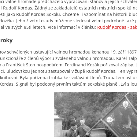
ící valné hromadě předcházelo vypracování stanov a jejich schválení
il Rudolf Kordas. Žádný ze zakladatelů ostatních místních spolků nev
sti jako Rudolf Kordas Sokolu. Chceme-li vzpomínat na historii bl
člověka. Jeho životní osudy můžeme sledovat velmi podrobně také pro
sal ve svých 85ti letech. Více informací v článku:
Rudolf Kordas - za
 roky
nov schválených ustavující valnou hromadou konanou 19. září 1897 
 funkcionáře z členů výboru zvoleného valnou hromadou. Karel Talp
 a František Ston hospodářem. Ferdinand Kozák pořizoval zápisy. J
i. Bludovskou jednotu zastupoval v župě Rudolf Kordas. Ten vypraco
, knihovní. Byla pořízena trubka ke svolávání členů. Trubačem byl urč
Kordas. Signál byl podobný prvním taktům sokolské písně „Lví silou