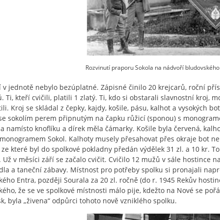
Rozvinutí praporu Sokola na nádvoří bludovského
í v jednotě nebylo bezúplatné. Zápisné činilo 20 krejcarů, roční přísp
. Ti, kteří cvičili, platili 1 zlatý. Ti, kdo si obstarali slavnostní k
tili. Kroj se skládal z čepky, kajdy, košile, pásu, kalhot a vysokých 
 se sokolím perem připnutým na čapku růžicí (sponou) s monograme
a namísto knoflíku a dírek měla čámarky. Košile byla červená, ka
monogramem Sokol. Kalhoty musely přesahovat přes okraje bot ne
 ze které byl do spolkové pokladny předán výdělek 31 zl. a 10 kr. To
 Už v měsíci září se začalo cvičit. Cvičilo 12 mužů v sále hostince na
dla a taneční zábavy. Místnost pro potřeby spolku si pronajali napr
kého Entra, později Sourala za 20 zl. ročně (do r. 1945 Rekův host
kého, že se ve spolkové místnosti málo pije, kdežto na Nové se poř
isk, byla „živena“ odpůrci tohoto nově vzniklého spolku.