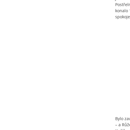
Postřel
konalo 
spokoje
Bylo za
– a Růž