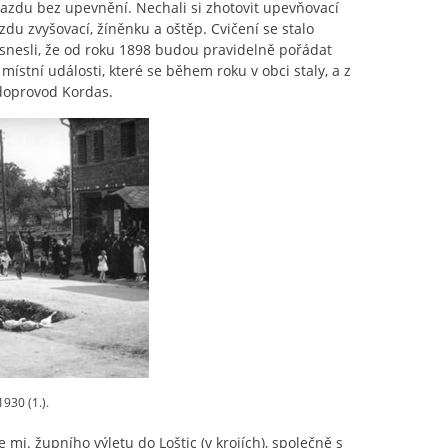
razdu bez upevnění. Nechali si zhotovit upevňovací
zdu zvyšovací, žíněnku a oštěp. Cvičení se stalo
snesli, že od roku 1898 budou pravidelně pořádat
ístní události, které se během roku v obci staly, a z
 doprovod Kordas.
930 (1.).
e mj. župního výletu do Loštic (v krojích), společně s