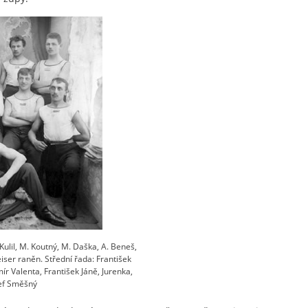
Kulil, M. Koutný, M. Daška, A. Beneš,
eiser raněn. Střední řada: František
imír Valenta, František Jáně, Jurenka,
sef Směšný