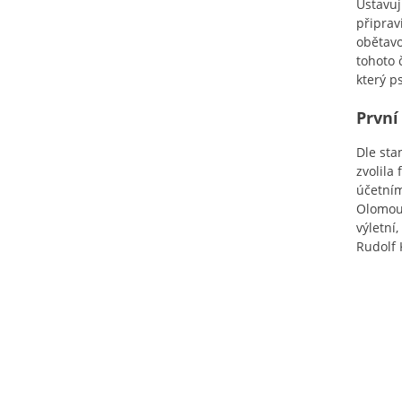
Ustavuj
připrav
obětavo
tohoto 
který p
První
Dle sta
zvolila
účetním
Olomouc
výletní
Rudolf 