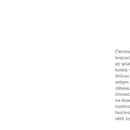
Členstv
krejcarů
jej spla
kulatá,
šňůrou 
velkým 
zábava,
činnost.
na diva
hostins
hostins
větší z