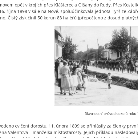
movem opět v krojích přes Klášterec a Olšany do Rudy. Přes Kostelí
16. října 1898 v sále na Nové, spoluúčinkovala jednota Tyrš ze Záb
no. Čistý zisk činil 50 korun 83 haléřů (přepočteno z dosud platných
Slavnostní průvod sokolů roku 1
vedeno cvičení dorostu, 11. února 1899 se přihlásily za členky prv
ena Valentová – manželka místostarosty. Jejich příkladu následoval