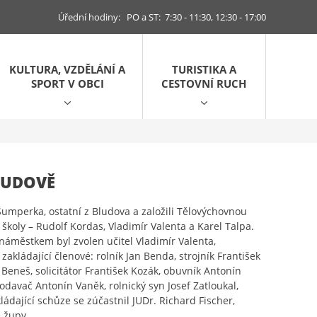
Úřední hodiny: PO a ST: 7:30 - 11:30, 12:30 - 17:00
KULTURA, VZDĚLÁNÍ A
TURISTIKA A
SPORT V OBCI
CESTOVNÍ RUCH
LUDOVĚ
Šumperka, ostatní z Bludova a založili Tělovýchovnou
 školy – Rudolf Kordas, Vladimír Valenta a Karel Talpa.
m náměstkem byl zvolen učitel Vladimír Valenta,
zakládající členové: rolník Jan Benda, strojník František
n Beneš, solicitátor František Kozák, obuvník Antonín
rodavač Antonín Vaněk, rolnický syn Josef Zatloukal,
ádající schůze se zúčastnil JUDr. Richard Fischer,
 župy.