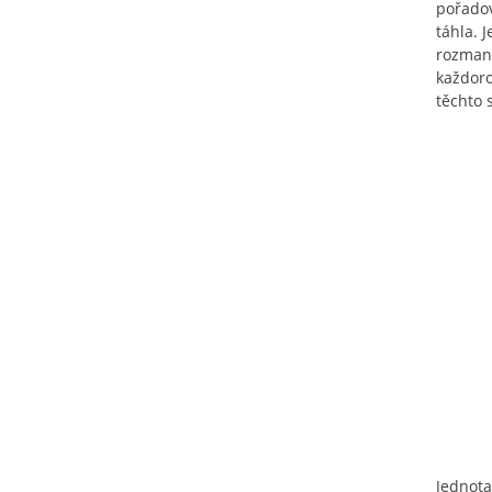
pořadov
táhla. 
rozmani
každoro
těchto 
Jednota