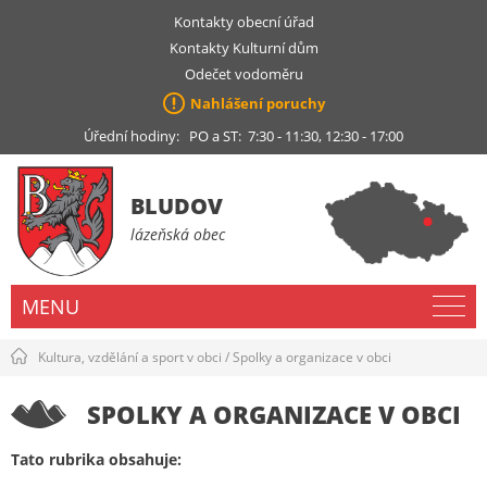
Kontakty obecní úřad
Kontakty Kulturní dům
Odečet vodoměru
Nahlášení poruchy
Úřední hodiny: PO a ST: 7:30 - 11:30, 12:30 - 17:00
BLUDOV
lázeňská obec
MENU
Kultura, vzdělání a sport v obci
/
Spolky a organizace v obci
SPOLKY A ORGANIZACE V OBCI
Tato rubrika obsahuje: