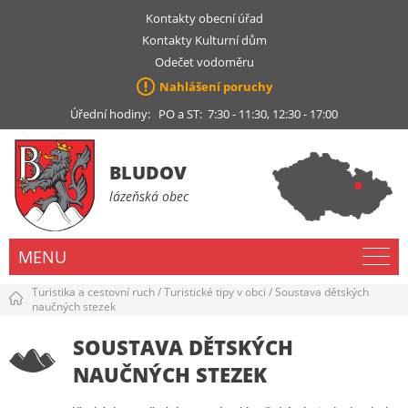
Kontakty obecní úřad
Kontakty Kulturní dům
Odečet vodoměru
Nahlášení poruchy
Úřední hodiny: PO a ST: 7:30 - 11:30, 12:30 - 17:00
BLUDOV
lázeňská obec
MENU
Turistika a cestovní ruch
/
Turistické tipy v obci
/
Soustava dětských
naučných stezek
SOUSTAVA DĚTSKÝCH
NAUČNÝCH STEZEK