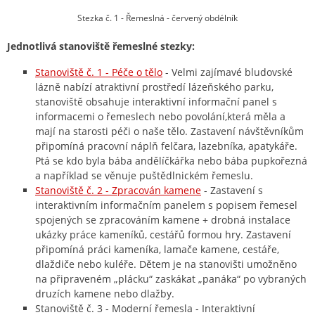
Stezka č. 1 - Řemeslná - červený obdélník
Jednotlivá stanoviště řemeslné stezky:
Stanoviště č. 1 - Péče o tělo
- Velmi zajímavé bludovské
lázně nabízí atraktivní prostředí lázeňského parku,
stanoviště obsahuje interaktivní informační panel s
informacemi o řemeslech nebo povolání,která měla a
mají na starosti péči o naše tělo. Zastavení návštěvníkům
připomíná pracovní náplň felčara, lazebníka, apatykáře.
Ptá se kdo byla bába andělíčkářka nebo bába pupkořezná
a například se věnuje puštědlnickém řemeslu.
Stanoviště č. 2 - Zpracován kamene
- Zastavení s
interaktivním informačním panelem s popisem řemesel
spojených se zpracováním kamene + drobná instalace
ukázky práce kameníků, cestářů formou hry. Zastavení
připomíná práci kameníka, lamače kamene, cestáře,
dlaždiče nebo kuléře. Dětem je na stanovišti umožněno
na připraveném „plácku“ zaskákat „panáka“ po vybraných
druzích kamene nebo dlažby.
Stanoviště č. 3 - Moderní řemesla - Interaktivní