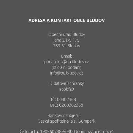
ADRESA A KONTAKT OBCE BLUDOV
Obecní úřad Bludov
Jana Žižky 195
789 61 Bludov
Email:
podatelna@ou.bludov.cz
(oficiální podání)
info@ou.bludov.cz
ID datové schránky:
sa8bfg9
IČ: 00302368
DIČ: CZ00302368
Bankovní spojení:
Česká spořitelna, a.s., Šumperk
Číslo účtu: 1905607389/0800 (příjmový účet obce)