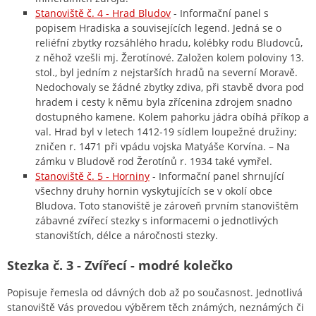
Stanoviště č. 4 - Hrad Bludov
- Informační panel s
popisem Hradiska a souvisejících legend. Jedná se o
reliéfní zbytky rozsáhlého hradu, kolébky rodu Bludovců,
z něhož vzešli mj. Žerotínové. Založen kolem poloviny 13.
stol., byl jedním z nejstarších hradů na severní Moravě.
Nedochovaly se žádné zbytky zdiva, při stavbě dvora pod
hradem i cesty k němu byla zřícenina zdrojem snadno
dostupného kamene. Kolem pahorku jádra obíhá příkop a
val. Hrad byl v letech 1412-19 sídlem loupežné družiny;
zničen r. 1471 při vpádu vojska Matyáše Korvína. – Na
zámku v Bludově rod Žerotínů r. 1934 také vymřel.
Stanoviště č. 5 - Horniny
- Informační panel shrnující
všechny druhy hornin vyskytujících se v okolí obce
Bludova. Toto stanoviště je zároveň prvním stanovištěm
zábavné zvířecí stezky s informacemi o jednotlivých
stanovištích, délce a náročnosti stezky.
Stezka č. 3 - Zvířecí - modré kolečko
Popisuje řemesla od dávných dob až po současnost. Jednotlivá
stanoviště Vás provedou výběrem těch známých, neznámých či