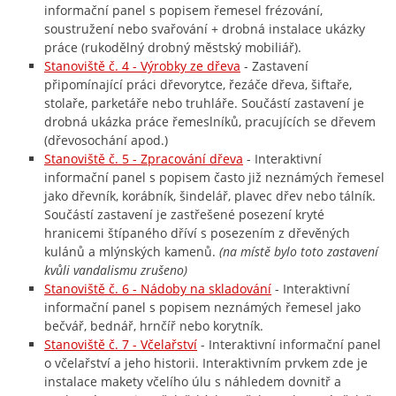
informační panel s popisem řemesel frézování,
soustružení nebo svařování + drobná instalace ukázky
práce (rukodělný drobný městský mobiliář).
Stanoviště č. 4 - Výrobky ze dřeva
- Zastavení
připomínající práci dřevorytce, řezáče dřeva, šiftaře,
stolaře, parketáře nebo truhláře. Součástí zastavení je
drobná ukázka práce řemeslníků, pracujících se dřevem
(dřevosochání apod.)
Stanoviště č. 5 - Zpracování dřeva
- Interaktivní
informační panel s popisem často již neznámých řemesel
jako dřevník, korábník, šindelář, plavec dřev nebo tálník.
Součástí zastavení je zastřešené posezení kryté
hranicemi štípaného dříví s posezením z dřevěných
kulánů a mlýnských kamenů.
(na místě bylo toto zastavení
kvůli vandalismu zrušeno)
Stanoviště č. 6 - Nádoby na skladování
- Interaktivní
informační panel s popisem neznámých řemesel jako
bečvář, bednář, hrnčíř nebo korytník.
Stanoviště č. 7 - Včelařství
- Interaktivní informační panel
o včelařství a jeho historii. Interaktivním prvkem zde je
instalace makety včelího úlu s náhledem dovnitř a