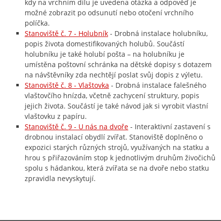
kdy na vrchním dílu je uvedena otázka a odpověď je
možné zobrazit po odsunutí nebo otočení vrchního
políčka.
Stanoviště č. 7 - Holubník
- Drobná instalace holubníku,
popis života domestifikovaných holubů. Součástí
holubníku je také holubí pošta – na holubníku je
umístěna poštovní schránka na dětské dopisy s dotazem
na návštěvníky zda nechtějí poslat svůj dopis z výletu.
Stanoviště č. 8 - Vlaštovka
- Drobná instalace falešného
vlaštovčího hnízda, včetně zachycení struktury, popis
jejich života. Součástí je také návod jak si vyrobit vlastní
vlaštovku z papíru.
Stanoviště č. 9 - U nás na dvoře
- Interaktivní zastavení s
drobnou instalací obydlí zvířat. Stanoviště doplněno o
expozici starých různých strojů, využívaných na statku a
hrou s přiřazováním stop k jednotlivým druhům živočichů
spolu s hádankou, která zvířata se na dvoře nebo statku
zpravidla nevyskytují.