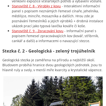
venkovní expozice včelařských potřeb a vybavení včelaře.
Stanoviště č. 8 - Výrobky z kovu
- Interaktivní informační
panel s popisem neznámých řemesel cínaře, jehelníka,
mědilijce, mincíře, mosazníka a dalších. Hrou zde je
poznávání řemeslníků a jejich výrobků + drobná instalace
ukázek prací jako typová lavička kováře či koše.
Stanoviště č. 9 - Zpracování kovu
- Informační panel s
popisem řemesel zpracovávajících kov (kovář, stříbrník,
cankář a další) a informacemi o navazující stezce.
Stezka č. 2 - Geologická - zelený trojúhelník
Geologická stezka je zaměřena na přírodu a nejbližší okolí.
Bludovem probíhá hranice dvou geologických jednotek. Jsou to
hlavně ruly a svoly, v menší míře kvarcity a krystalické vápence.