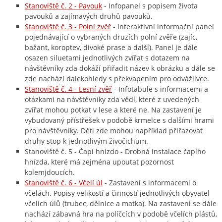
Stanoviště č. 2 - Pavouk
- Infopanel s popisem života
pavouků a zajímavých druhů pavouků.
Stanoviště č. 3 - Polní zvěř
- Interaktivní informační panel
pojednávající o vybraných druzích polní zvěře (zajíc,
bažant, koroptev, divoké prase a další). Panel je dále
osazen siluetami jednotlivých zvířat s dotazem na
návštěvníky zda dokáží přiřadit název k obrázku a dále se
zde nachází dalekohledy s překvapením pro odvážlivce.
Stanoviště č. 4 - Lesní zvěř
- Infotabule s informacemi a
otázkami na návštěvníky zda vědí, které z uvedených
zvířat mohou potkat v lese a které ne. Na zastavení je
vybudovaný přístřešek v podobě krmelce s dalšími hrami
pro návštěvníky. Děti zde mohou například přiřazovat
druhy stop k jednotlivým živočichům.
Stanoviště č. 5 - Čapí hnízdo - Drobná instalace čapího
hnízda, které má zejména upoutat pozornost
kolemjdoucích.
Stanoviště č. 6 - Včelí úl
- Zastavení s informacemi o
včelách. Popisy velikostí a činností jednotlivých obyvatel
včelích úlů (trubec, dělnice a matka). Na zastavení se dále
nachází zábavná hra na políčcích v podobě včelích plástů,