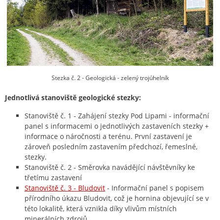
Stezka č. 2 - Geologická - zelený trojúhelník
Jednotlivá stanoviště geologické stezky:
Stanoviště č. 1 - Zahájení stezky Pod Lipami - informační
panel s informacemi o jednotlivých zastaveních stezky +
informace o náročnosti a terénu. První zastavení je
zároveň posledním zastavením předchozí, řemeslné,
stezky.
Stanoviště č. 2 - Směrovka navádějící návštěvníky ke
třetímu zastavení
Stanoviště č. 3 - Bludovit
- Informační panel s popisem
přírodního úkazu Bludovit, což je hornina objevující se v
této lokalitě, která vznikla díky vlivům místních
minerálních zdrojů.