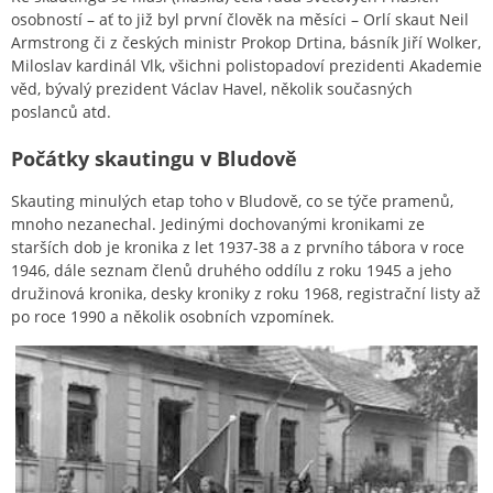
osobností – ať to již byl první člověk na měsíci – Orlí skaut Neil
Armstrong či z českých ministr Prokop Drtina, básník Jiří Wolker,
Miloslav kardinál Vlk, všichni polistopadoví prezidenti Akademie
věd, bývalý prezident Václav Havel, několik současných
poslanců atd.
Počátky skautingu v Bludově
Skauting minulých etap toho v Bludově, co se týče pramenů,
mnoho nezanechal. Jedinými dochovanými kronikami ze
starších dob je kronika z let 1937-38 a z prvního tábora v roce
1946, dále seznam členů druhého oddílu z roku 1945 a jeho
družinová kronika, desky kroniky z roku 1968, registrační listy až
po roce 1990 a několik osobních vzpomínek.