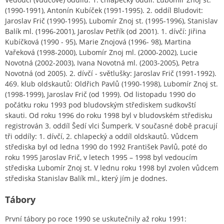
(1990-1991), Antonín Kubíček (1991-1995). 2. oddíl Bludovit:
Jaroslav Frič (1990-1995), Lubomír Znoj st. (1995-1996), Stanislav
Balík ml. (1996-2001), Jaroslav Petřík (od 2001). 1. dívčí: Jiřina
Kubíčková (1990 - 95), Marie Znojová (1996- 98), Martina
Vařeková (1998-2000), Lubomír Znoj ml. (2000-2002), Lucie
Novotná (2002-2003), Ivana Novotná ml. (2003-2005), Petra
Novotná (od 2005). 2. dívčí - světlušky: Jaroslav Frič (1991-1992).
469. klub oldskautů: Oldřich Pavlů (1990-1998), Lubomír Znoj st.
(1998-1999), Jaroslav Frič (od 1999). Od listopadu 1990 do
počátku roku 1993 pod bludovským střediskem sudkovští
skauti. Od roku 1996 do roku 1998 byl v bludovském středisku
registrován 3. oddíl Šedí vlci Šumperk. V současné době pracují
tři oddíly: 1. dívčí, 2. chlapecký a oddíl oldskautů. Vůdcem
střediska byl od ledna 1990 do 1992 František Pavlů, poté do
roku 1995 Jaroslav Frič, v letech 1995 – 1998 byl vedoucím
střediska Lubomír Znoj st. V lednu roku 1998 byl zvolen vůdcem
střediska Stanislav Balík ml., který jím je dodnes.
Tábory
První tábory po roce 1990 se uskutečnily až roku 1991: