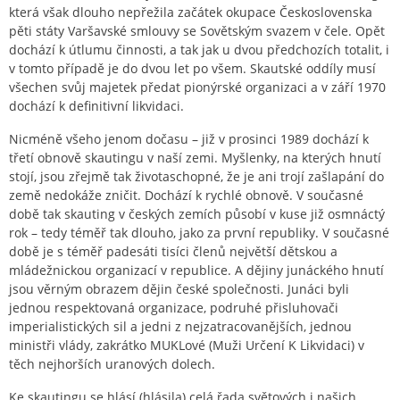
která však dlouho nepřežila začátek okupace Československa
pěti státy Varšavské smlouvy se Sovětským svazem v čele. Opět
dochází k útlumu činnosti, a tak jak u dvou předchozích totalit, i
v tomto případě je do dvou let po všem. Skautské oddíly musí
všechen svůj majetek předat pionýrské organizaci a v září 1970
dochází k definitivní likvidaci.
Nicméně všeho jenom dočasu – již v prosinci 1989 dochází k
třetí obnově skautingu v naší zemi. Myšlenky, na kterých hnutí
stojí, jsou zřejmě tak životaschopné, že je ani trojí zašlapání do
země nedokáže zničit. Dochází k rychlé obnově. V současné
době tak skauting v českých zemích působí v kuse již osmnáctý
rok – tedy téměř tak dlouho, jako za první republiky. V současné
době je s téměř padesáti tisíci členů největší dětskou a
mládežnickou organizací v republice. A dějiny junáckého hnutí
jsou věrným obrazem dějin české společnosti. Junáci byli
jednou respektovaná organizace, podruhé přisluhovači
imperialistických sil a jedni z nejzatracovanějších, jednou
ministři vlády, zakrátko MUKLové (Muži Určení K Likvidaci) v
těch nejhorších uranových dolech.
Ke skautingu se hlásí (hlásila) celá řada světových i našich