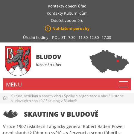
Kontakty obecní úřad
Kontakty Kulturní dům
Odečet vodoměru
Nahlášení poruchy
Úřední hodiny: PO a ST: 7:30 - 11:30, 12:30 - 17:00
BLUDOV
lázeňská obec
MENU
Kultura, vzdělání a sport v obci
/
Spolky a organizace v obci
/
Historie
bludovských spolků
/
Skauting v Bludově
SKAUTING V BLUDOVĚ
V roce 1907 uskutečnil anglický generál Robert Baden-Powell
první skautský tábor na světě – v červenci a srpnu tábořil s