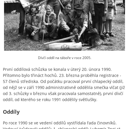
Dívčí oddíl na táboře v roce 2005.
První oddílová schůzka se konala v úterý 20. února 1990.
Přítomno bylo třináct hochů. 23. března proběhla registrace -
57 členů střediska. Od počátku pracoval první chlapecký oddíl,
od nějž se v září 1990 administrativně oddělila smečka vlčat (již
od 3. schůzky v březnu však pracovala samostatně), první dívčí
oddíl, od kterého se roku 1991 oddělily světlušky.
Oddíly
Po roce 1990 se ve vedení oddílů vystřídala řada činovníků.
Vedoucí (vůdcové) oddílů: 1. chlapecký oddíl: Lubomír Znoj st.