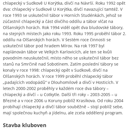
chlapecký v Sudkově U Korýtka, dívčí na Návrší. Roku 1992 opět
dva: chlapecký v Sudkově U Korýtka, dívčí navazující tamtéž. V
roce 1993 se uskutečnil tábor v Horních Studénkách, jehož se
zúčastnil chlapecký a část dívčího oddílu a tábor vlčat na
Olšanských horách. Rok 1994 viděl opět dva bludovské tábory,
na stejných místech jako roku 1993. Roku 1995 proběhl tábor 2.
oddílu na Olšanských horách. V šestém roce činnosti se
uskutečnil tábor pod hradem Mírov. Na rok 1997 byl
naplánován tábor ve Velkých Karlovicích, ale ten se kvůli
povodním neuskutečnil, místo něho se uskutečnil tábor bez
stanů na Smrčině nad Sobotínem. Zatím poslední tábory se
konaly v roce 1998: chlapecký opět v Sudkově, dívčí na
Olšanských horách. V roce 1999 proběhl chlapecký tábor
„padajících vodopádů“ v Dlouhomilově a dívčí v Hosticích. V
letech 2000-2002 proběhly v každém roce dva tábory –
chlapecký a dívčí – u Cotkytle. Další tři roky – 2003-2005 – u
Březné a v roce 2006 u Koruny poblíž Krasíkova. Od roku 2004
probíhají chlapecký a dívčí tábor souběžně – stojí poblíž sebe,
mají společnou kuchyň a jídelnu, ale zcela oddělený program.
Stavba kluboven