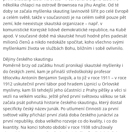
několika chlapci na ostrově Brownsea na jihu Anglie. Od té
doby se začala myšlenka skauting lavinovitě šířit po celé Evropě
a celém světě, takže v současnosti je na celém světě pouze pět
zemí, kde neexistuje skautská organizace – např. v
komunistické Korejské lidově demokratické republice, na Kubě
apod. V současné době má skautské hnutí hodně přes padesát
milionů členů a nikdo nedokáže spočítat, koho všechno svými
myšlenkami života ve službách Bohu, bližním i sobě ovlivnilo.
Dějiny českého skautingu
Poměrně brzy od začátku hnutí pronikají skautské myšlenky i
do českých zemí, kam je přináší středoškolský profesor
tělocviku Antonín Benjamin Svojsík, a to již v roce 1911 – v roce
1912 uskutečnil první tábor pod hradem Lipnicí u Orlovské
myslivny, kam šli tehdejší jeho účastníci z Prahy pěšky a věci si
vezli na velkém vozíku. Ještě před první světovou válkou se tak
začala psát pohnutá historie českého skautingu, který dostal
specificky český název Junák. Po utlumení činnosti za první
světové války přichází první zlatá doba českého junáctví za
první republiky, doba velkého rozvoje co do kvality, i co do
kvantity. Na konci tohoto období v roce 1938 sdružovaly