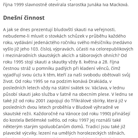
října 1999 slavnostně otevírala starostka Junáka Iva Macková.
Dnešní činnost
A jak se dnes prezentují bludovští skauti na veřejnosti,
nebudeme-li mluvit o stovkách schůzek v průběhu každého
roku, vydávání jedenáctého ročníku svého měsíčníku (nedávno
vyšlo již jeho 103. číslo), výpravách, účasti na celorepublikových
i mezinárodních skautských akcích a táborových ohních? Od
roku 1995 stojí skauti a skautky vždy 8. května a 28. října
čestnou stráž u pomníku padlých při kladení věnců, čímž
vyjadřují svou úctu k těm, kteří za naši svobodu obětovali svůj
život. Od roku 1995 se na podzim konává Drakiáda, v
posledních letech vždy na státní svátek sv. Václava, v lednu
působí skauti jako služba v šatně na obecním plese. V lednu se
také již od roku 2001 zapojují do Tříkrálové sbírky, která již v
posledních dvou letech proběhla v Bludově výhradně ve
skautské režii. Každoročně na Vánoce (od roku 1990) přinášejí
do kostela Betlémské světlo, od roku 1997 jej roznáší také
některým starým spoluobčanům domů. Tradicí jsou také již
plavecké výcviky, lezení na umělých horolezeckých stěnách,