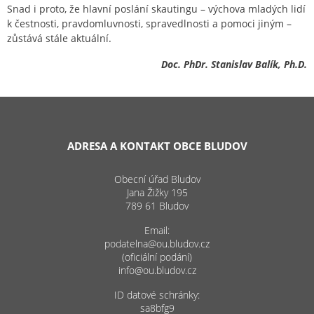
Snad i proto, že hlavní poslání skautingu – výchova mladých lidí
k čestnosti, pravdomluvnosti, spravedlnosti a pomoci jiným –
zůstává stále aktuální.
Doc. PhDr. Stanislav Balík, Ph.D.
ADRESA A KONTAKT OBCE BLUDOV
Obecní úřad Bludov
Jana Žižky 195
789 61 Bludov
Email:
podatelna@ou.bludov.cz
(oficiální podání)
info@ou.bludov.cz
ID datové schránky:
sa8bfg9