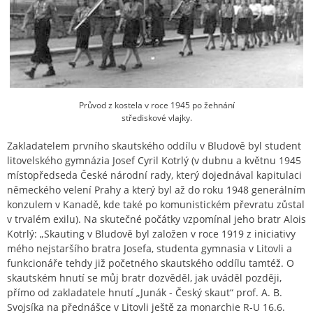
Průvod z kostela v roce 1945 po žehnání
střediskové vlajky.
Zakladatelem prvního skautského oddílu v Bludově byl student
litovelského gymnázia Josef Cyril Kotrlý (v dubnu a květnu 1945
místopředseda České národní rady, který dojednával kapitulaci
německého velení Prahy a který byl až do roku 1948 generálním
konzulem v Kanadě, kde také po komunistickém převratu zůstal
v trvalém exilu). Na skutečné počátky vzpomínal jeho bratr Alois
Kotrlý: „Skauting v Bludově byl založen v roce 1919 z iniciativy
mého nejstaršího bratra Josefa, studenta gymnasia v Litovli a
funkcionáře tehdy již početného skautského oddílu tamtéž. O
skautském hnutí se můj bratr dozvěděl, jak uváděl později,
přímo od zakladatele hnutí „Junák - Český skaut“ prof. A. B.
Svojsíka na přednášce v Litovli ještě za monarchie R-U 16.6.