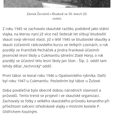
Zámek Žerotínů v Bludově ve 30. letech 20.
století.
Z roku 1945 se zachovalo skautské razítko, podobně jako státní
vlajka, na kterou nyní již více než šedesát let slibují bludovští
skauti svoji věrnost vlasti. Již v létě 1945 se bludovské skautky a
skauti zúčastnili rádcovského kurzu ve Velkých Losinách, o rok
později se František Pecháček a Jindra Franková účastnili
Jesenické lesní školy u Cukmantlu (dnešní Zlaté Hory), o rok
později se účastnil této lesní školy Jan Ston - Šíp. 2. oddíl tam
tehdy dělal „technický“ oddíl.
První tábor se konal roku 1946 u Opatovického rybníka. Další
byl roku 1947 u Cukmantlu. Posledním byl tábor u Žulové.
Doba poválečná byla obecně dobou národních slavností a
průvodů. Tento trend se projevil i ve skautské organizaci.
Zachovaly se fotky z velkého skautského průvodu konaného při
příležitosti svěcení střediskové vlajky v místním kostele P.
Oldřichem Koutným.