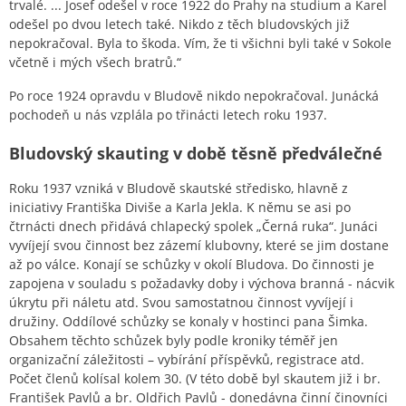
trvalé. ... Josef odešel v roce 1922 do Prahy na studium a Karel
odešel po dvou letech také. Nikdo z těch bludovských již
nepokračoval. Byla to škoda. Vím, že ti všichni byli také v Sokole
včetně i mých všech bratrů.“
Po roce 1924 opravdu v Bludově nikdo nepokračoval. Junácká
pochodeň u nás vzplála po třinácti letech roku 1937.
Bludovský skauting v době těsně předválečné
Roku 1937 vzniká v Bludově skautské středisko, hlavně z
iniciativy Františka Diviše a Karla Jekla. K němu se asi po
čtrnácti dnech přidává chlapecký spolek „Černá ruka“. Junáci
vyvíjejí svou činnost bez zázemí klubovny, které se jim dostane
až po válce. Konají se schůzky v okolí Bludova. Do činnosti je
zapojena v souladu s požadavky doby i výchova branná - nácvik
úkrytu při náletu atd. Svou samostatnou činnost vyvíjejí i
družiny. Oddílové schůzky se konaly v hostinci pana Šimka.
Obsahem těchto schůzek byly podle kroniky téměř jen
organizační záležitosti – vybírání příspěvků, registrace atd.
Počet členů kolísal kolem 30. (V této době byl skautem již i br.
František Pavlů a br. Oldřich Pavlů - donedávna činní činovníci