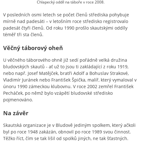
Chlapecký oddíl na táboře v roce 2008.
V posledních osmi letech se počet členů střediska pohybuje
mírně nad padesáti – v letošním roce středisko registrovalo
padesát čtyři členů. Od roku 1990 prošlo skautskými oddíly
téměř tři sta členů.
Věčný táborový oheň
U věčného táborového ohně již sedí pořádně velká družina
bludovských skautů - ať už to jsou ti zakládající z roku 1919,
nebo např. Josef Matějček, bratři Adolf a Bohuslav Strakové,
Vladimír Juránek nebo František Špička, malíř, který vymaloval v
únoru 1990 zámeckou klubovnu. V roce 2002 zemřel František
Pecháček, po němž bylo vzápětí bludovské středisko
pojmenováno.
Na závěr
Skautská organizace je v Bludově jediným spolkem, který ačkoli
byl po roce 1948 zakázán, obnovil po roce 1989 svou činnost.
Těžko říct, čím se tak lišil od spolků jiných, ne tak šťastných.