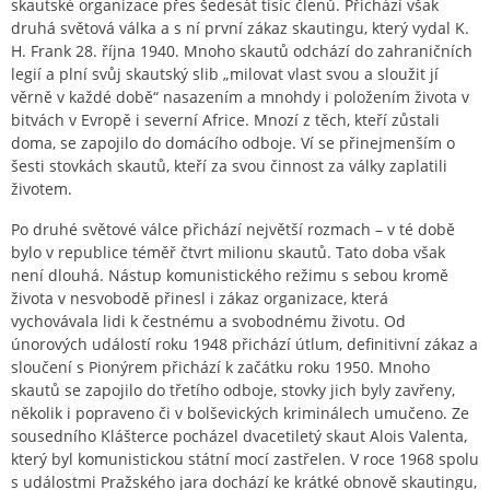
skautské organizace přes šedesát tisíc členů. Přichází však
druhá světová válka a s ní první zákaz skautingu, který vydal K.
H. Frank 28. října 1940. Mnoho skautů odchází do zahraničních
legií a plní svůj skautský slib „milovat vlast svou a sloužit jí
věrně v každé době“ nasazením a mnohdy i položením života v
bitvách v Evropě i severní Africe. Mnozí z těch, kteří zůstali
doma, se zapojilo do domácího odboje. Ví se přinejmenším o
šesti stovkách skautů, kteří za svou činnost za války zaplatili
životem.
Po druhé světové válce přichází největší rozmach – v té době
bylo v republice téměř čtvrt milionu skautů. Tato doba však
není dlouhá. Nástup komunistického režimu s sebou kromě
života v nesvobodě přinesl i zákaz organizace, která
vychovávala lidi k čestnému a svobodnému životu. Od
únorových událostí roku 1948 přichází útlum, definitivní zákaz a
sloučení s Pionýrem přichází k začátku roku 1950. Mnoho
skautů se zapojilo do třetího odboje, stovky jich byly zavřeny,
několik i popraveno či v bolševických kriminálech umučeno. Ze
sousedního Klášterce pocházel dvacetiletý skaut Alois Valenta,
který byl komunistickou státní mocí zastřelen. V roce 1968 spolu
s událostmi Pražského jara dochází ke krátké obnově skautingu,