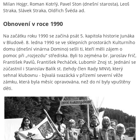
Milan Hojgr, Roman Kotrlý, Pavel Ston (dnešní starosta), Leoš
Straka, Slávek Straka, Oldřich Švéda ad.
Obnovení v roce 1990
Na začátku roku 1990 se začíná psát 5. kapitola historie Junáka
v Bludově. 8. ledna 1990 se ve sklepních prostorách Kulturního
domu (dnešní vinárna Domino) sešli ti, kteří měli zájem o
pomoc při „rozjezdu“ střediska. Byli to zejména br. Jaroslav Frič,
František Pavlů, František Pecháček, Lubomír Znoj st. Jednání se
zúčastnil i Stanislav Balík st. (tehdy člen Rady MNV), který
sehnal klubovnu - bývalá svazácká v přízemí severní věže
zámku, která byla měsíc opravována, než do ní byly vpuštěny
děti.