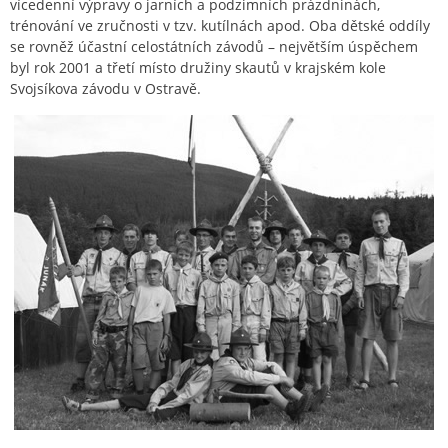
vícedenní výpravy o jarních a podzimních prázdninách,
trénování ve zručnosti v tzv. kutílnách apod. Oba dětské oddíly
se rovněž účastní celostátních závodů – největším úspěchem
byl rok 2001 a třetí místo družiny skautů v krajském kole
Svojsíkova závodu v Ostravě.