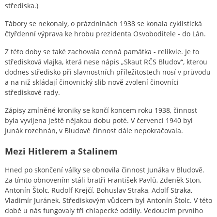
střediska.)
Tábory se nekonaly, o prázdninách 1938 se konala cyklistická
čtyřdenní výprava ke hrobu prezidenta Osvoboditele - do Lán.
Z této doby se také zachovala cenná památka - relikvie. Je to
středisková vlajka, která nese nápis „Skaut RČS Bludov“, kterou
dodnes středisko při slavnostních příležitostech nosí v průvodu
a na niž skládají činovnický slib nově zvolení činovníci
střediskové rady.
Zápisy zmíněné kroniky se končí koncem roku 1938, činnost
byla vyvíjena ještě nějakou dobu poté. V červenci 1940 byl
Junák rozehnán, v Bludově činnost dále nepokračovala.
Mezi Hitlerem a Stalinem
Hned po skončení války se obnovila činnost Junáka v Bludově.
Za tímto obnovením stáli bratři František Pavlů, Zdeněk Ston,
Antonín Štolc, Rudolf Krejčí, Bohuslav Straka, Adolf Straka,
Vladimír Juránek. Střediskovým vůdcem byl Antonín Štolc. V této
době u nás fungovaly tři chlapecké oddíly. Vedoucím prvního