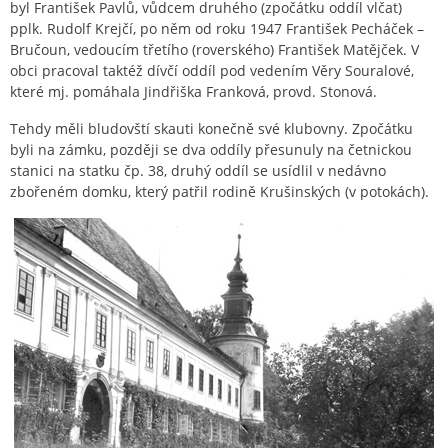
byl František Pavlů, vůdcem druhého (zpočátku oddíl vlčat)
pplk. Rudolf Krejčí, po něm od roku 1947 František Pecháček –
Bručoun, vedoucím třetího (roverského) František Matějček. V
obci pracoval taktéž dívčí oddíl pod vedením Věry Souralové,
které mj. pomáhala Jindřiška Franková, provd. Stonová.
Tehdy měli bludovští skauti konečně své klubovny. Zpočátku
byli na zámku, později se dva oddíly přesunuly na četnickou
stanici na statku čp. 38, druhý oddíl se usídlil v nedávno
zbořeném domku, který patřil rodině Krušinských (v potokách).