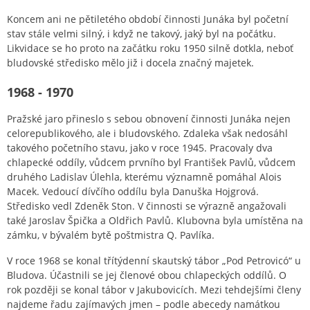
Koncem ani ne pětiletého období činnosti Junáka byl početní
stav stále velmi silný, i když ne takový, jaký byl na počátku.
Likvidace se ho proto na začátku roku 1950 silně dotkla, neboť
bludovské středisko mělo již i docela značný majetek.
1968 - 1970
Pražské jaro přineslo s sebou obnovení činnosti Junáka nejen
celorepublikového, ale i bludovského. Zdaleka však nedosáhl
takového početního stavu, jako v roce 1945. Pracovaly dva
chlapecké oddíly, vůdcem prvního byl František Pavlů, vůdcem
druhého Ladislav Úlehla, kterému významně pomáhal Alois
Macek. Vedoucí dívčího oddílu byla Danuška Hojgrová.
Středisko vedl Zdeněk Ston. V činnosti se výrazně angažovali
také Jaroslav Špička a Oldřich Pavlů. Klubovna byla umístěna na
zámku, v bývalém bytě poštmistra Q. Pavlíka.
V roce 1968 se konal třítýdenní skautský tábor „Pod Petrovicó“ u
Bludova. Účastnili se jej členové obou chlapeckých oddílů. O
rok později se konal tábor v Jakubovicích. Mezi tehdejšími členy
najdeme řadu zajímavých jmen – podle abecedy namátkou