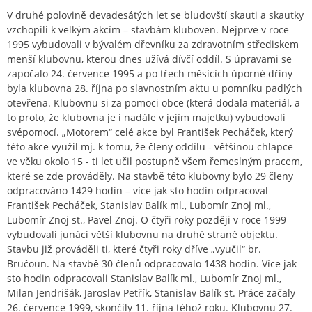
V druhé polovině devadesátých let se bludovští skauti a skautky
vzchopili k velkým akcím – stavbám kluboven. Nejprve v roce
1995 vybudovali v bývalém dřevníku za zdravotním střediskem
menší klubovnu, kterou dnes užívá dívčí oddíl. S úpravami se
započalo 24. července 1995 a po třech měsících úporné dřiny
byla klubovna 28. října po slavnostním aktu u pomníku padlých
otevřena. Klubovnu si za pomoci obce (která dodala materiál, a
to proto, že klubovna je i nadále v jejím majetku) vybudovali
svépomocí. „Motorem“ celé akce byl František Pecháček, který
této akce využil mj. k tomu, že členy oddílu - většinou chlapce
ve věku okolo 15 - ti let učil postupně všem řemeslným pracem,
které se zde prováděly. Na stavbě této klubovny bylo 29 členy
odpracováno 1429 hodin – více jak sto hodin odpracoval
František Pecháček, Stanislav Balík ml., Lubomír Znoj ml.,
Lubomír Znoj st., Pavel Znoj. O čtyři roky později v roce 1999
vybudovali junáci větší klubovnu na druhé straně objektu.
Stavbu již prováděli ti, které čtyři roky dříve „vyučil“ br.
Bručoun. Na stavbě 30 členů odpracovalo 1438 hodin. Více jak
sto hodin odpracovali Stanislav Balík ml., Lubomír Znoj ml.,
Milan Jendrišák, Jaroslav Petřík, Stanislav Balík st. Práce začaly
26. července 1999, skončily 11. října téhož roku. Klubovnu 27.