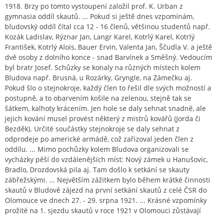
1918. Brzy po tomto vystoupení založil prof. K. Urban z
gymnasia oddíl skautů. ... Pokud si ještě dnes vzpomínám,
bludovský oddíl čítal cca 12 - 16 členů, většinou studentů např.
Kozák Ladislav, Rýznar Jan, Langr Karel, Kotrlý Karel, Kotrlý
František, Kotrlý Alois, Bauer Ervin, Valenta Jan, Ščudla V. a ještě
dvě osoby z dolního konce - snad Barvínek a Směšný. Vedoucím
byl bratr Josef. Schůzky se konaly na různých místech kolem
Bludova např. Brusná, u Rozárky, Gryngle, na Zámečku aj.
Pokud šlo o stejnokroje, každý člen to řešil dle svých možností a
postupně, a to obarvením košile na zelenou, stejně tak se
šátkem, kalhoty krácením. Jen hole se daly sehnat snadně, ale
jejich kování musel provést některý z mistrů kovářů (Jorda či
Bezděk). Určité součástky stejnokroje se daly sehnat z
odprodeje po americké armádě, což zařizoval jeden člen z
oddílu. ... Mimo pochůzky kolem Bludova organizovali se
vycházky pěší do vzdálenějších míst: Nový zámek u Hanušovic,
Bradlo, Drozdovská pila aj. Tam došlo k setkání se skauty
zábřežskými. ... Největším zážitkem bylo během krátké činnosti
skautů v Bludově zájezd na první setkání skautů z celé ČSR do
Olomouce ve dnech 27. - 29. srpna 1921. ... Krásné vzpomínky
prožité na 1. sjezdu skautů v roce 1921 v Olomouci zůstávají