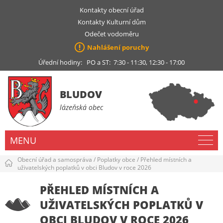
Kontakty obecní úřad
Kontakty Kulturní dům
Odečet vodoměru
Nahlášení poruchy
Úřední hodiny: PO a ST: 7:30 - 11:30, 12:30 - 17:00
BLUDOV
lázeňská obec
MENU
Obecní úřad a samospráva
/
Poplatky obce
/
Přehled místních a
uživatelských poplatků v obci Bludov v roce 2026
PŘEHLED MÍSTNÍCH A
UŽIVATELSKÝCH POPLATKŮ V
OBCI BLUDOV V ROCE 2026