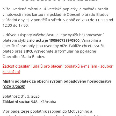
Níže uvedené místní a uživatelské poplatky je možné uhradit
v hotovosti nebo kartou na pokladně Obecního úřadu Bludov
v úřední dny, tj. v pondělí a středu v době od 7:30 do 11:30 a od
12:30 do 17:00.
Z důvodu úspory Vašeho času je lépe využít bezhotovostní
platební styk,
číslo účtu je 1905607389/0800.
Variabilní a
specifické symboly jsou uvedeny níže. Pakliže chcete využít
plateb přes
SIPO
, vyzvedněte si formulář na pokladně
Obecního úřadu Bludov.
Žádost o zasílání údajů pro placení poplatků e-mailem - soubor
ke stažení
Místní poplatek za obecní systém odpadového hospodářství
(OZV 2/2025)
Splatnost: 31. 3. 2026
Základní sazba
: 948,- Kč/osoba
V případě, že je poplatník zapojen do Motivačního a