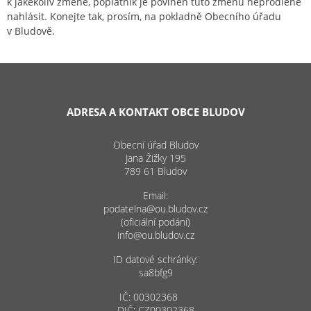
k jakékoliv změně, poplatník je povinen tuto změnu neprodleně
nahlásit. Konejte tak, prosím, na pokladně Obecního úřadu
v Bludově.
ADRESA A KONTAKT OBCE BLUDOV
Obecní úřad Bludov
Jana Žižky 195
789 61 Bludov
Email:
podatelna@ou.bludov.cz
(oficiální podání)
info@ou.bludov.cz
ID datové schránky:
sa8bfg9
IČ: 00302368
DIČ: CZ00302368