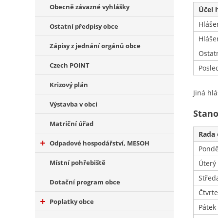
Obecně závazné vyhlášky
Účel 
Hláše
Ostatní předpisy obce
Hláše
Zápisy z jednání orgánů obce
Ostat
Czech POINT
Posle
Krizový plán
Jiná hl
Výstavba v obci
Stano
Matriční úřad
Rada 
Odpadové hospodářství, MESOH
Pondě
Místní pohřebiště
Úterý
Střed
Dotační program obce
Čtvrt
Poplatky obce
Pátek