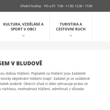
Úřední hodiny: PO a ST: 7:30 - 11:30, 12:30 - 17:00
KULTURA, VZDĚLÁNÍ A
TURISTIKA A
SPORT V OBCI
CESTOVNÍ RUCH
SEM V BLUDOVĚ
ou dobou hlášení. Poplatek za hlášení jsou žadatelé
ronicky objednání hlášení (např. žadatel je ze vzdálené
oplatek osobně. Obecní úřad si dále vyhrazuje právo ze
 rozhlasu, nevhodnost hlášení, odmítnutí z důvodu