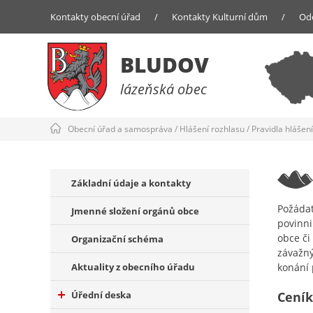
Kontakty obecní úřad
/
Kontakty Kulturní dům
/
Od
BLUDOV
lázeňská obec
Obecní úřad a samospráva
/
Hlášení rozhlasu
/
Pravidla hlášen
Základní údaje a kontakty
Požádat
Jmenné složení orgánů obce
povinni
obce či
Organizační schéma
závažný
Aktuality z obecního úřadu
konání 
Úřední deska
Ceník