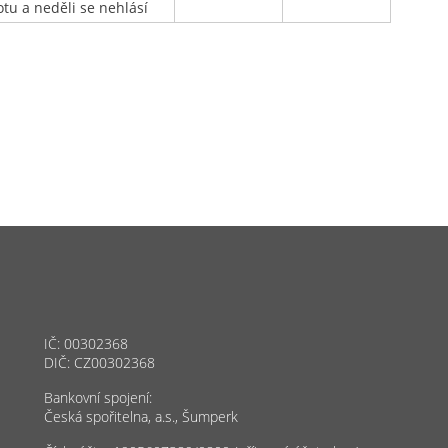
otu a neděli se nehlásí
IČ: 00302368
DIČ: CZ00302368
Bankovní spojení:
Česká spořitelna, a.s., Šumperk