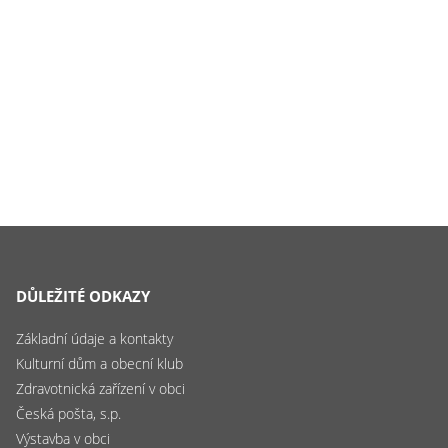
DŮLEŽITÉ ODKAZY
Základní údaje a kontakty
Kulturní dům a obecní klub
Zdravotnická zařízení v obci
Česká pošta, s.p.
Výstavba v obci