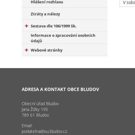
Hlášení rozhlasu
V sob
Ztráty a nálezy
Sestava dle 106/1999 Sb.
Informace o zpracování osobních
údajů
Webové stránky
ADRESA A KONTAKT OBCE BLUDOV
Obecní úřad Bludov
Jana Žižky 195
789 61 Bludov
Email:
podatelna@ou.bludov.cz