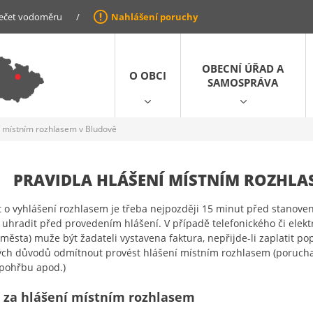
ečet vodoměru
/
Nahlášení poruchy
OBECNÍ ÚŘAD A
O OBCI
SAMOSPRÁVA
í místním rozhlasem v Bludově
PRAVIDLA HLÁŠENÍ MÍSTNÍM ROZHLA
 o vyhlášení rozhlasem je třeba nejpozději 15 minut před stanoven
 uhradit před provedením hlášení. V případě telefonického či elekt
 města) muže být žadateli vystavena faktura, nepřijde-li zaplatit p
ch důvodů odmítnout provést hlášení místním rozhlasem (porucha
pohřbu apod.)
 za hlášení místním rozhlasem