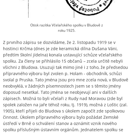
Otisk razítka Včelařského spolku v Bludově z
roku 1925.
Z prvního zápisu se dozvídáme, že 2. listopadu 1919 se v
hostinci Krčma (dnes je zde keramická dílna Dušana Váni,
předtím školní jídelna) konala ustavující schůze včelařského
spolku. Za členy se přihlásilo 15 občanů – zcela určitě nebyli
všichni z Bludova. Usuzuji tak mimo jiné i z toho, že předsedou
přípravného výboru byl zvolen p. Holam - obchodník, schůzi
svolal p Pruska. Tato jména jsou pro mne zcela nová, v Bludově
neobvyklá, v žádných písemnostech jsem se s těmito jmény
doposud nesetkal. Tato jména se neobjevují ani v dalších
zápisech. Možná to byli včelaři z Rudy nad Moravou (zde byl
spolek založen na jaře téhož roku, tj. 1919), možná z Loštic (zal.
1905), kteří přijeli do Bludova s úkolem započít zde spolkovou
činnost. Úkolem přípravného výboru bylo požádat Zemské
ústředí v Brně o schválení stanov a oznámit vznik nového
spolku příslušným ústavním orgánům. Jednatelem spolku se