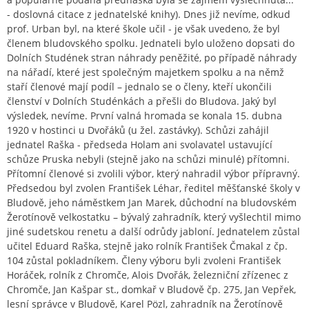
- doslovná citace z jednatelské knihy). Dnes již nevíme, odkud
prof. Urban byl, na které škole učil - je však uvedeno, že byl
členem bludovského spolku. Jednateli bylo uloženo dopsati do
Dolních Studének stran náhrady peněžité, po případě náhrady
na nářadí, které jest společným majetkem spolku a na němž
staří členové mají podíl – jednalo se o členy, kteří ukončili
členství v Dolních Studénkách a přešli do Bludova. Jaký byl
výsledek, nevíme. První valná hromada se konala 15. dubna
1920 v hostinci u Dvořáků (u žel. zastávky). Schůzi zahájil
jednatel Raška - předseda Holam ani svolavatel ustavující
schůze Pruska nebyli (stejně jako na schůzi minulé) přítomni.
Přítomní členové si zvolili výbor, který nahradil výbor přípravný.
Předsedou byl zvolen František Léhar, ředitel měšťanské školy v
Bludově, jeho náměstkem Jan Marek, důchodní na bludovském
Žerotínově velkostatku – bývalý zahradník, který vyšlechtil mimo
jiné sudetskou renetu a další odrůdy jabloní. Jednatelem zůstal
učitel Eduard Raška, stejně jako rolník František Čmakal z čp.
104 zůstal pokladníkem. Členy výboru byli zvoleni František
Horáček, rolník z Chromče, Alois Dvořák, železniční zřízenec z
Chromče, Jan Kašpar st., domkař v Bludově čp. 275, Jan Vepřek,
lesní správce v Bludově, Karel Pözl, zahradník na Žerotínově