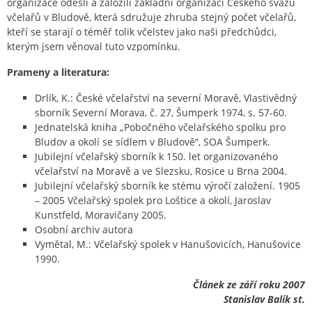
organizace odešli a založili základní organizaci Českého svazu
včelařů v Bludově, která sdružuje zhruba stejný počet včelařů,
kteří se starají o téměř tolik včelstev jako naši předchůdci,
kterým jsem věnoval tuto vzpomínku.
Prameny a literatura:
Drlík, K.: České včelařství na severní Moravě, Vlastivědný
sborník Severní Morava, č. 27, Šumperk 1974, s. 57-60.
Jednatelská kniha „Pobočného včelařského spolku pro
Bludov a okolí se sídlem v Bludově“, SOA Šumperk.
Jubilejní včelařský sborník k 150. let organizovaného
včelařství na Moravě a ve Slezsku, Rosice u Brna 2004.
Jubilejní včelařský sborník ke stému výročí založení. 1905
– 2005 Včelařský spolek pro Loštice a okolí, Jaroslav
Kunstfeld, Moravičany 2005.
Osobní archiv autora
Vymětal, M.: Včelařský spolek v Hanušovicích, Hanušovice
1990.
Článek ze září roku 2007
Stanislav Balík st.