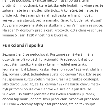
nemůže pochopit, jak může někdo hrát si pořád s těmi
protivnými mouchami, které tak škaredě bodají, my víme své, že
zábava naše je z nejušlechtilejších... A konečně, těšme se, že
přijde rok, který nám plně nahradí veškeré finanční oběti,
veškeru naši starost, péči a námahu. Snad to bude rok letošní?
Aby přání projevené stalo se skutkem, přeji Vám všem ze srdce.
Na zdar !“- doslovný přepis části Protokolu č.3 z členské schůze
konané 5 . září 1920 v hostinci u Dvořáků.
Funkcionáři spolku
Seznam členů se nedochoval. Postupně se některá jména
dozvídáme při volbách funkcionářů. Předsedou byl až do
rozpuštění spolku František Léhar – ředitel měšťanky.
Jednatelem byl Eduard Raška, kterého v roce 1922 vystřídal Jan
Šaj, rovněž učitel. Jednatelem zůstal do června 1927, kdy se po
neúspěšném kurzu včelích matek urazil a z funkce odstoupil.
Jako důvod uvedl to, že 12. června 1927 na kurzu chovu matek
byli přítomni pouze dva členové – a sice on a Jan Král ze
Sudkova. Do funkce jednatele byl zvolen František Juránek,
obecní tajemník. Jednatelskou práci však vykonával předseda
Fr. Léhar – všechny zápisy psal předseda, stejně tak soupis