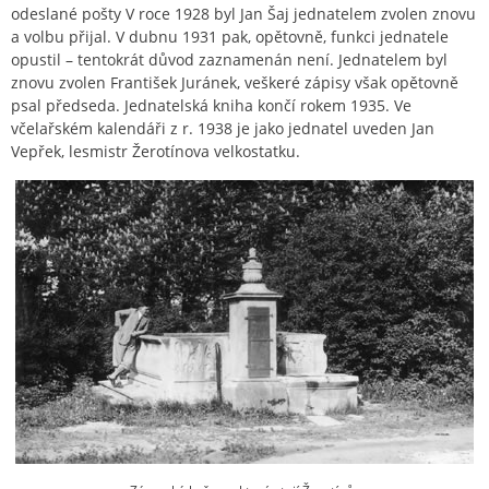
odeslané pošty V roce 1928 byl Jan Šaj jednatelem zvolen znovu
a volbu přijal. V dubnu 1931 pak, opětovně, funkci jednatele
opustil – tentokrát důvod zaznamenán není. Jednatelem byl
znovu zvolen František Juránek, veškeré zápisy však opětovně
psal předseda. Jednatelská kniha končí rokem 1935. Ve
včelařském kalendáři z r. 1938 je jako jednatel uveden Jan
Vepřek, lesmistr Žerotínova velkostatku.