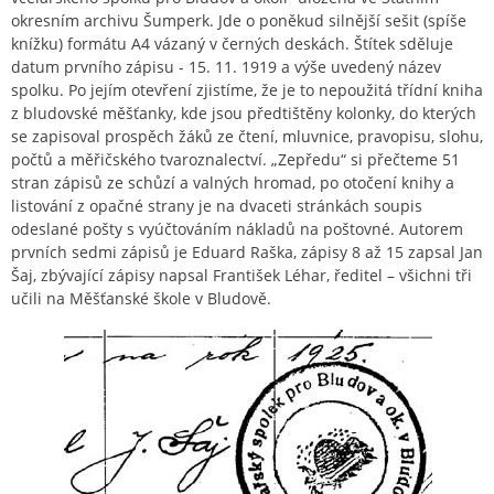
okresním archivu Šumperk. Jde o poněkud silnější sešit (spíše
knížku) formátu A4 vázaný v černých deskách. Štítek sděluje
datum prvního zápisu - 15. 11. 1919 a výše uvedený název
spolku. Po jejím otevření zjistíme, že je to nepoužitá třídní kniha
z bludovské měšťanky, kde jsou předtištěny kolonky, do kterých
se zapisoval prospěch žáků ze čtení, mluvnice, pravopisu, slohu,
počtů a měřičského tvaroznalectví. „Zepředu“ si přečteme 51
stran zápisů ze schůzí a valných hromad, po otočení knihy a
listování z opačné strany je na dvaceti stránkách soupis
odeslané pošty s vyúčtováním nákladů na poštovné. Autorem
prvních sedmi zápisů je Eduard Raška, zápisy 8 až 15 zapsal Jan
Šaj, zbývající zápisy napsal František Léhar, ředitel – všichni tři
učili na Měšťanské škole v Bludově.