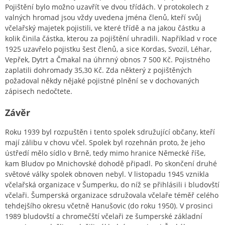
Pojištění bylo možno uzavřít ve dvou třídách. V protokolech z
valných hromad jsou vždy uvedena jména členů, kteří svůj
včelařský majetek pojistili, ve které třídě a na jakou částku a
kolik činila částka, kterou za pojištění uhradili. Například v roce
1925 uzavřelo pojistku šest členů, a sice Kordas, Svozil, Léhar,
Vepřek, Dytrt a Čmakal na úhrnný obnos 7 500 Kč. Pojistného
zaplatili dohromady 35,30 Kč. Zda některý z pojištěných
požadoval někdy nějaké pojistné plnění se v dochovaných
zápisech nedočtete.
Závěr
Roku 1939 byl rozpuštěn i tento spolek sdružující občany, kteří
mají zálibu v chovu včel. Spolek byl rozehnán proto, že jeho
ústředí mělo sídlo v Brně, tedy mimo hranice Německé říše,
kam Bludov po Mnichovské dohodě připadl. Po skončení druhé
světové války spolek obnoven nebyl. V listopadu 1945 vznikla
včelařská organizace v Šumperku, do níž se přihlásili i bludovští
včelaři. Šumperská organizace sdružovala včelaře téměř celého
tehdejšího okresu včetně Hanušovic (do roku 1950). V prosinci
1989 bludovští a chromečští včelaři ze šumperské základní