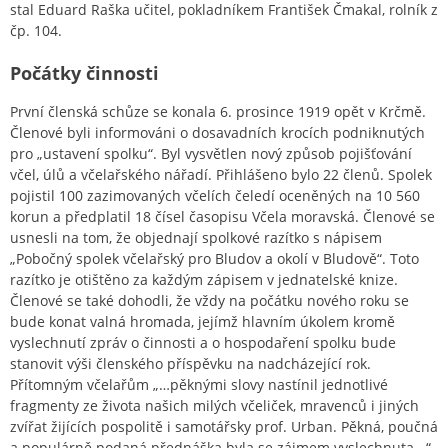
stal Eduard Raška učitel, pokladníkem František Čmakal, rolník z
čp. 104.
Počátky činnosti
První členská schůze se konala 6. prosince 1919 opět v Krčmě.
Členové byli informováni o dosavadních krocích podniknutých
pro „ustavení spolku“. Byl vysvětlen nový způsob pojišťování
včel, úlů a včelařského nářadí. Přihlášeno bylo 22 členů. Spolek
pojistil 100 zazimovaných včelích čeledí oceněných na 10 560
korun a předplatil 18 čísel časopisu Včela moravská. Členové se
usnesli na tom, že objednají spolkové razítko s nápisem
„Pobočný spolek včelařský pro Bludov a okolí v Bludově“. Toto
razítko je otištěno za každým zápisem v jednatelské knize.
Členové se také dohodli, že vždy na počátku nového roku se
bude konat valná hromada, jejímž hlavním úkolem kromě
vyslechnutí zpráv o činnosti a o hospodaření spolku bude
stanovit výši členského příspěvku na nadcházející rok.
Přítomným včelařům „…pěknými slovy nastínil jednotlivé
fragmenty ze života našich milých včeliček, mravenců i jiných
zvířat žijících pospolitě i samotářsky prof. Urban. Pěkná, poučná
a populárně podaná přednáška byla se zájmem vyslechnuta...“