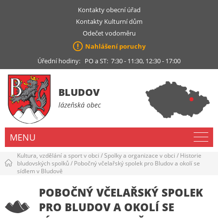
Kontakty obecní úřad
Kontakty Kulturní dům
Odečet vodoměru
Nahlášení poruchy
Úřední hodiny: PO a ST: 7:30 - 11:30, 12:30 - 17:00
BLUDOV
lázeňská obec
MENU
Kultura, vzdělání a sport v obci
/
Spolky a organizace v obci
/
Historie
bludovských spolků
/
Pobočný včelařský spolek pro Bludov a okolí se
sídlem v Bludově
POBOČNÝ VČELAŘSKÝ SPOLEK
PRO BLUDOV A OKOLÍ SE