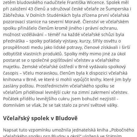
zetěm bludovského nadučitele Františka Wicence. Spolek měl
při založení 43 členů a sdružoval české včelaře ze Šumperska i
Zábřežska. V Dolních Studénkách byla zřízena první včelařská
pozorovací stanice na severní Moravě. Členství ve včelařském
spolku přinášelo členům kromě jiného i právní ochranu,
možnost vzdělávání – téměř na každé včelařské schůzi byla
přednáška – spolky pořádaly výstavy, kurzy, šířily osvětu o
prospěšnosti medu jako lidské potravy, členové získávali i širší
odbytiště vlastních produktů. Spolky měly mimo jiné za úkol
postarat se o společné pojišťování včelstev a včelařského
majetku. Zemské včelařské ústředí v Brně vydávalo spolkový
časopis – Včelu moravskou, členům byla k dispozici včelařská
knihovna v Brně, ve které si mohli vypůjčit knihy, které jim byly
zaslány poštou. Prostřednictvím včelařského spolku se
včelařům přiděloval levnější cukr na zimní zakrmení včelstev.
Počátek přídělu levnějšího cukru jsem bohužel nezjistil -
domnívám se však, že se tak stalo za první světové války.
Včelařský spolek v Bludově
Napsat tuto vzpomínku umožnila jednatelská kniha „Pobočného
včelařského spolku pro Bludov a okolí“ uložená ve Státním