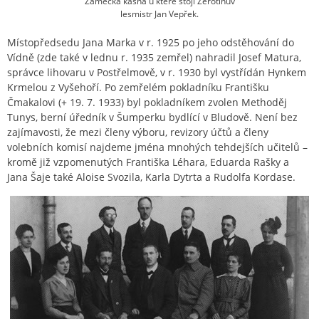
Zámecká kašna u které stojí Žerotínův
lesmistr Jan Vepřek.
Místopředsedu Jana Marka v r. 1925 po jeho odstěhování do
Vídně (zde také v lednu r. 1935 zemřel) nahradil Josef Matura,
správce lihovaru v Postřelmově, v r. 1930 byl vystřídán Hynkem
Krmelou z Vyšehoří. Po zemřelém pokladníku Františku
Čmakalovi (+ 19. 7. 1933) byl pokladníkem zvolen Methoděj
Tunys, berní úředník v Šumperku bydlící v Bludově. Není bez
zajímavosti, že mezi členy výboru, revizory účtů a členy
volebních komisí najdeme jména mnohých tehdejších učitelů –
kromě již vzpomenutých Františka Léhara, Eduarda Rašky a
Jana Šaje také Aloise Svozila, Karla Dytrta a Rudolfa Kordase.