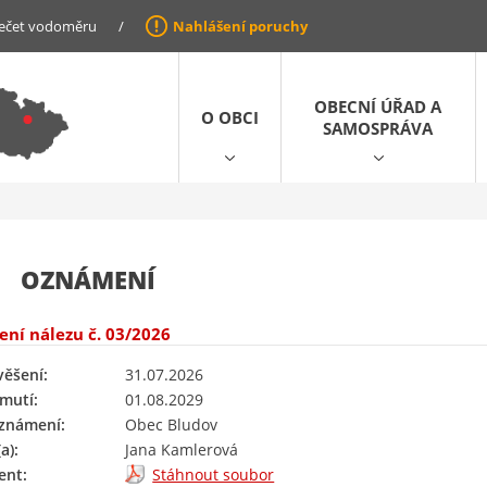
ečet vodoměru
/
Nahlášení poruchy
OBECNÍ ÚŘAD A
O OBCI
SAMOSPRÁVA
OZNÁMENÍ
ení nálezu č. 03/2026
věšení:
31.07.2026
mutí:
01.08.2029
oznámení:
Obec Bludov
a):
Jana Kamlerová
nt:
Stáhnout soubor