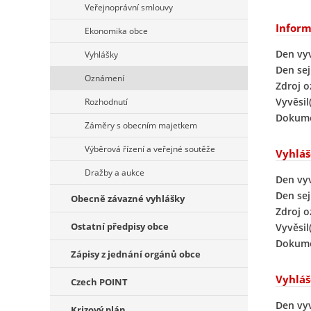
Veřejnoprávní smlouvy
Inform
Ekonomika obce
Den vy
Vyhlášky
Den sej
Oznámení
Zdroj 
Vyvěsil(
Rozhodnutí
Dokume
Záměry s obecním majetkem
Výběrová řízení a veřejné soutěže
Vyhláš
Dražby a aukce
Den vy
Den sej
Obecně závazné vyhlášky
Zdroj 
Ostatní předpisy obce
Vyvěsil(
Dokume
Zápisy z jednání orgánů obce
Vyhláš
Czech POINT
Den vy
Krizový plán