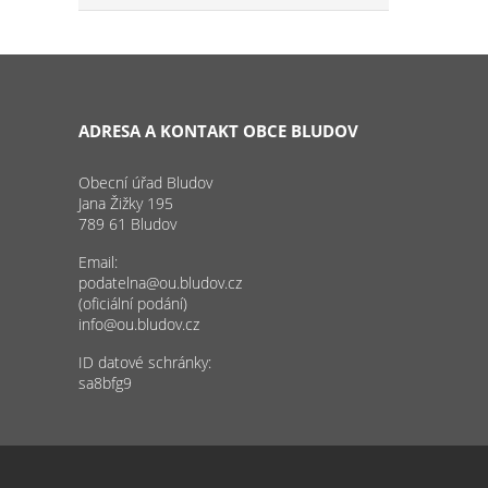
ADRESA A KONTAKT OBCE BLUDOV
Obecní úřad Bludov
Jana Žižky 195
789 61 Bludov
Email:
podatelna@ou.bludov.cz
(oficiální podání)
info@ou.bludov.cz
ID datové schránky:
sa8bfg9