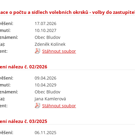
ace o počtu a sídlech volebních okrsků - volby do zastupitel
věšení:
17.07.2026
mutí:
10.10.2027
oznámení:
Obec Bludov
a):
Zdeněk Kolínek
nt:
Stáhnout soubor
ení nálezu č. 02/2026
věšení:
09.04.2026
mutí:
10.04.2029
oznámení:
Obec Bludov
a):
Jana Kamlerová
nt:
Stáhnout soubor
ení nálezu č. 03/2025
věšení:
06.11.2025