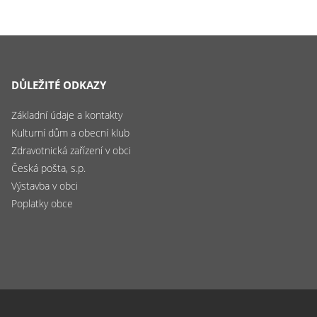
DŮLEŽITÉ ODKAZY
Základní údaje a kontakty
Kulturní dům a obecní klub
Zdravotnická zařízení v obci
Česká pošta, s.p.
Výstavba v obci
Poplatky obce