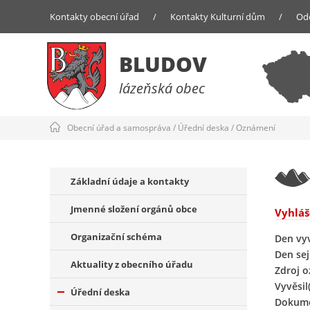
Kontakty obecní úřad
/
Kontakty Kulturní dům
/
Od
BLUDOV
lázeňská obec
Obecní úřad a samospráva
/
Úřední deska
/
Oznámení
Základní údaje a kontakty
Jmenné složení orgánů obce
Vyhláš
Organizační schéma
Den vy
Den sej
Aktuality z obecního úřadu
Zdroj 
Vyvěsil(
Úřední deska
Dokume