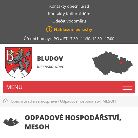
Kontakty obecní úřad
Kontakty Kulturní dům
Odečet vodoměru
Nahlášení poruchy
Úřední hodiny: PO a ST: 7:30 - 11:30, 12:30 - 17:00
BLUDOV
lázeňská obec
MENU
Obecní úřad a samospráva
/
Odpadové hospodářství, MESOH
ODPADOVÉ HOSPODÁŘSTVÍ,
MESOH