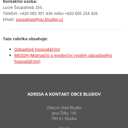
Kontaktní osoba:
Lucie Šoupalová, DiS.
Telefon: +420 583 301 436 nebo +420 605 254 426
Email:
soupalova@ou.bludov.cz
Tato rubrika obsahuje:
Odpadové hospodářství
MESOH (Motivační a evidenční systém odpadového
hospodářství)
ADRESA A KONTAKT OBCE BLUDOV
Obecní úřad Bludov
Jana Žižky 195
789 61 Bludov