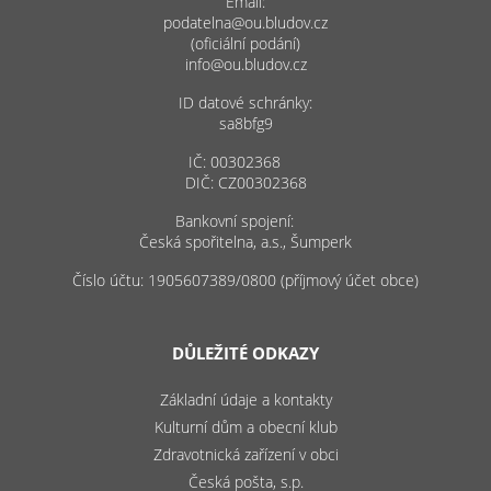
Email:
podatelna@ou.bludov.cz
(oficiální podání)
info@ou.bludov.cz
ID datové schránky:
sa8bfg9
IČ: 00302368
DIČ: CZ00302368
Bankovní spojení:
Česká spořitelna, a.s., Šumperk
Číslo účtu: 1905607389/0800 (příjmový účet obce)
DŮLEŽITÉ ODKAZY
Základní údaje a kontakty
Kulturní dům a obecní klub
Zdravotnická zařízení v obci
Česká pošta, s.p.