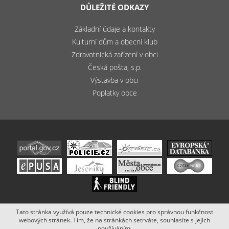
DŮLEŽITÉ ODKAZY
Základní údaje a kontakty
Kulturní dům a obecní klub
Zdravotnická zařízení v obci
Česká pošta, s.p.
Výstavba v obci
Poplatky obce
Tato stránka využívá pouze technické cookies pro správnou funkčnost
Copyright (c) 2020 - 2019 Obec Bludov. Stránky vytvořil a spravuje
webových stránek. Tím, že na stránkách setrváte, souhlasíte s jejich
Netsimple
.
používáním.