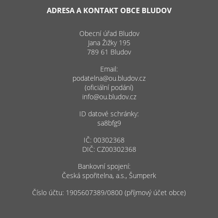
ADRESA A KONTAKT OBCE BLUDOV
Obecní úřad Bludov
Jana Žižky 195
789 61 Bludov
Email:
podatelna@ou.bludov.cz
(oficiální podání)
info@ou.bludov.cz
ID datové schránky:
sa8bfg9
IČ: 00302368
DIČ: CZ00302368
Bankovní spojení:
Česká spořitelna, a.s., Šumperk
Číslo účtu: 1905607389/0800 (příjmový účet obce)