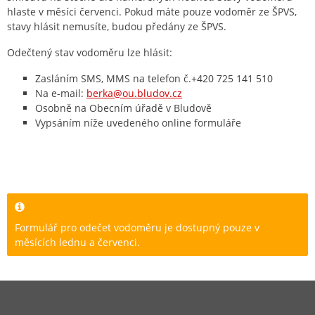
hlaste v měsíci červenci. Pokud máte pouze vodoměr ze ŠPVS,
stavy hlásit nemusíte, budou předány ze ŠPVS.
Odečtený stav vodoměru lze hlásit:
Zasláním SMS, MMS na telefon č.+420 725 141 510
Na e-mail:
berka@ou.bludov.cz
Osobně na Obecním úřadě v Bludově
Vypsáním níže uvedeného online formuláře
Formulář pro odečet vodoměru je dostupný pouze v
měsících lednu a červenci.