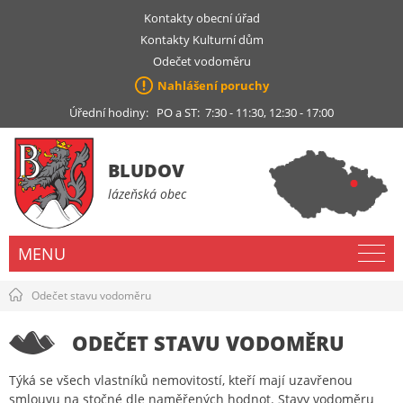
Kontakty obecní úřad
Kontakty Kulturní dům
Odečet vodoměru
Nahlášení poruchy
Úřední hodiny: PO a ST: 7:30 - 11:30, 12:30 - 17:00
BLUDOV
lázeňská obec
MENU
Odečet stavu vodoměru
ODEČET STAVU VODOMĚRU
Týká se všech vlastníků nemovitostí, kteří mají uzavřenou
smlouvu na stočné dle naměřených hodnot. Stavy vodoměru