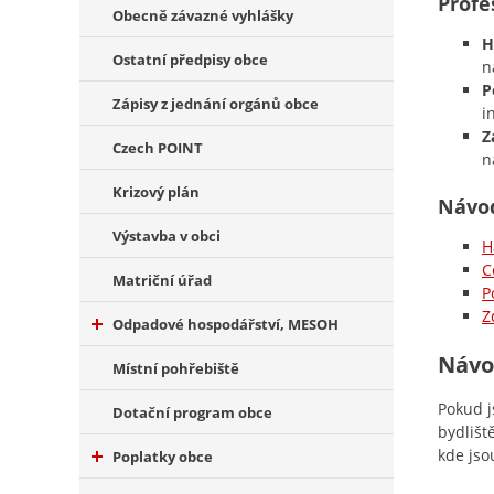
Profe
Obecně závazné vyhlášky
H
Ostatní předpisy obce
n
P
Zápisy z jednání orgánů obce
i
Z
Czech POINT
n
Krizový plán
Návod
Výstavba v obci
H
C
Matriční úřad
P
Z
Odpadové hospodářství, MESOH
Návod
Místní pohřebiště
Pokud j
Dotační program obce
bydlišt
kde jso
Poplatky obce