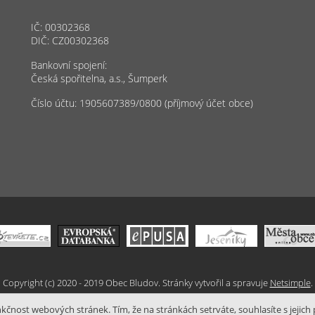
IČ: 00302368
DIČ: CZ00302368
Bankovní spojení:
Česká spořitelna, a.s., Šumperk
Číslo účtu: 1905607389/0800 (příjmový účet obce)
Copyright (c) 2020 - 2019 Obec Bludov. Stránky vytvořil a spravuje
Netsimple
.
čnost webových stránek. Tím, že na stránkách setrváte, souhlasíte s jejich