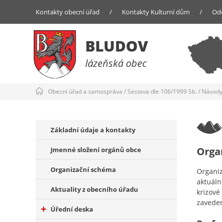
Kontakty obecní úřad
/
Kontakty Kulturní dům
/
Od
BLUDOV
lázeňská obec
Obecní úřad a samospráva
/
Sestava dle 106/1999 Sb.
/
Návody 
Základní údaje a kontakty
Orga
Jmenné složení orgánů obce
Organizační schéma
Organiz
aktuáln
Aktuality z obecního úřadu
krizové
zaveden
Úřední deska