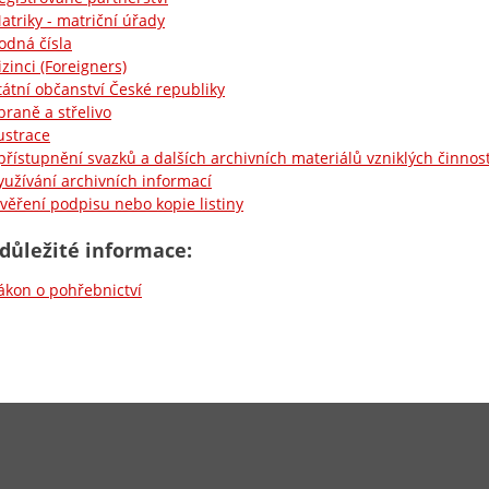
atriky - matriční úřady
odná čísla
izinci (Foreigners)
tátní občanství České republiky
braně a střelivo
ustrace
přístupnění svazků a dalších archivních materiálů vzniklých činnost
yužívání archivních informací
věření podpisu nebo kopie listiny
 důležité informace:
ákon o pohřebnictví