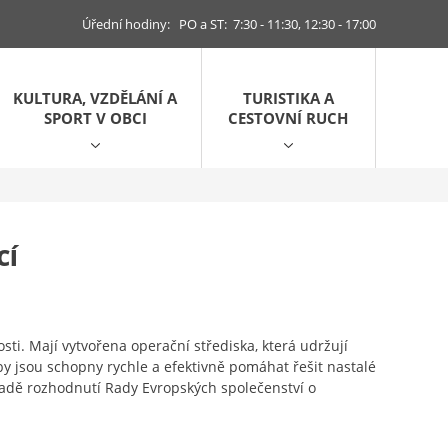
Úřední hodiny: PO a ST: 7:30 - 11:30, 12:30 - 17:00
KULTURA, VZDĚLÁNÍ A
TURISTIKA A
SPORT V OBCI
CESTOVNÍ RUCH
CÍ
ti. Mají vytvořena operační střediska, která udržují
eby jsou schopny rychle a efektivně pomáhat řešit nastalé
adě rozhodnutí Rady Evropských společenství o