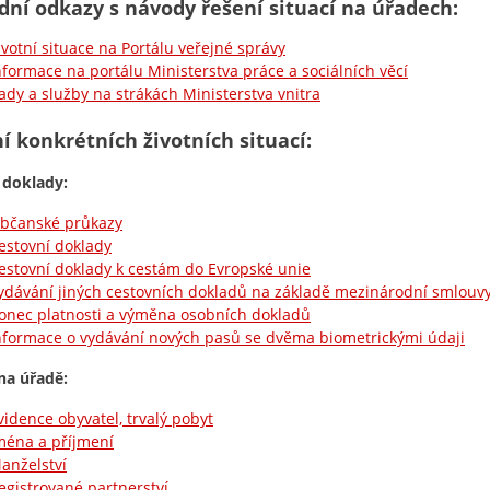
dní odkazy s návody řešení situací na úřadech:
ivotní situace na Portálu veřejné správy
nformace na portálu Ministerstva práce a sociálních věcí
ady a služby na strákách Ministerstva vnitra
í konkrétních životních situací:
 doklady:
bčanské průkazy
estovní doklady
estovní doklady k cestám do Evropské unie
ydávání jiných cestovních dokladů na základě mezinárodní smlouvy
onec platnosti a výměna osobních dokladů
nformace o vydávání nových pasů se dvěma biometrickými údaji
na úřadě:
vidence obyvatel, trvalý pobyt
ména a příjmení
anželství
egistrované partnerství