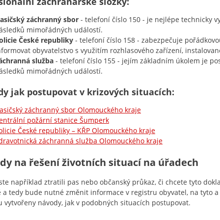
sionální záchranářské složky:
asičský záchranný sbor
- telefoní číslo 150 - je nejlépe technick
ásledků mimořádných událostí.
olicie České republiky
- telefoní číslo 158 - zabezpečuje pořádkov
nformovat obyvatelstvo s využitím rozhlasového zařízení, instalova
áchranná služba
- telefoní číslo 155 - jejím základním úkolem je po
ásledků mimořádných událostí.
y jak postupovat v krizových situacích:
asičský záchranný sbor Olomouckého kraje
entrální požární stanice Šumperk
olicie České republiky – KŘP Olomouckého kraje
dravotnická záchranná služba Olomouckého kraje
y na řešení životních situací na úřadech
ste například ztratili pas nebo občanský průkaz, či chcete tyto dok
ě a tedy bude nutné změnit informace v registru obyvatel, na tyto a
u vytvořeny návody, jak v podobných situacích postupovat.