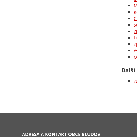
M
R
C
S
Z
L
Z
V
O
Další
Z
ADRESA A KONTAKT OBCE BLUDOV