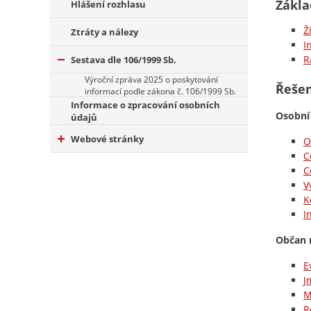
Zákla
Hlášení rozhlasu
Ž
Ztráty a nálezy
I
R
Sestava dle 106/1999 Sb.
Výroční zpráva 2025 o poskytování
Řešen
informací podle zákona č. 106/1999 Sb.
Informace o zpracování osobních
Osobní
údajů
Webové stránky
O
C
C
V
K
I
Občan 
E
J
M
R