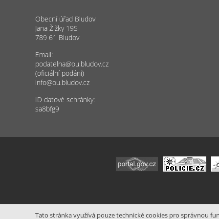
Obecní úřad Bludov
Jana Žižky 195
789 61 Bludov
Email:
podatelna@ou.bludov.cz
(oficiální podání)
info@ou.bludov.cz
ID datové schránky:
sa8bfg9
Tato stránka využívá pouze technické cookies pro správnou funk