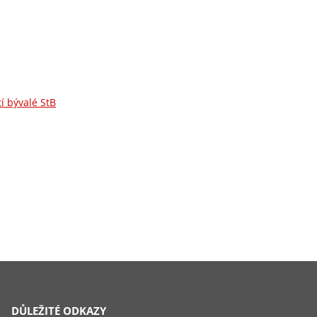
í bývalé StB
DŮLEŽITÉ ODKAZY