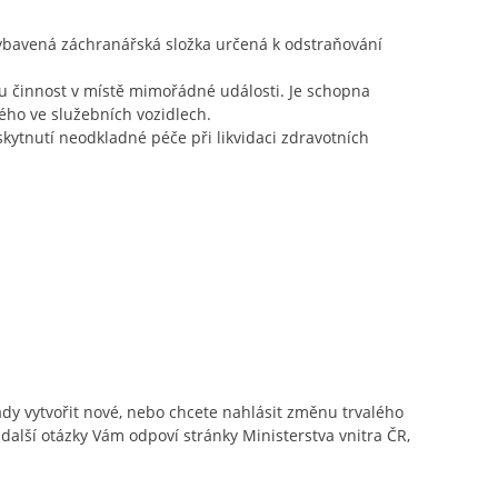
y vybavená záchranářská složka určená k odstraňování
ou činnost v místě mimořádné události. Je schopna
ného ve služebních vozidlech.
skytnutí neodkladné péče při likvidaci zdravotních
lady vytvořit nové, nebo chcete nahlásit změnu trvalého
 další otázky Vám odpoví stránky Ministerstva vnitra ČR,