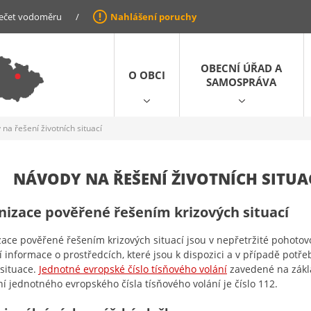
ečet vodoměru
/
Nahlášení poruchy
OBECNÍ ÚŘAD A
O OBCI
SAMOSPRÁVA
na řešení životních situací
NÁVODY NA ŘEŠENÍ ŽIVOTNÍCH SITUA
nizace pověřené řešením krizových situací
ace pověřené řešením krizových situací jsou v nepřetržité pohotovos
í informace o prostředcích, které jsou k dispozici a v případě potř
 situace.
Jednotné evropské číslo tísňového volání
zavedené na zákl
í jednotného evropského čísla tísňového volání je číslo 112.