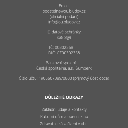
Email:
podatelna@ou.bludov.cz
(oficiální podání)
info@ou.bludov.cz
ID datové schránky:
sa8bfg9
IČ: 00302368
DIČ: CZ00302368
Bankovní spojení:
Česká spořitelna, a.s., Šumperk
Číslo účtu: 1905607389/0800 (příjmový účet obce)
DŮLEŽITÉ ODKAZY
Základní údaje a kontakty
Kulturní dům a obecní klub
Zdravotnická zařízení v obci