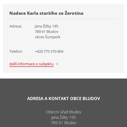
Nadace Karla staršího ze Žerotína
Adresa:
Jana Žižky 195
789 61 Bludov
okres Šumperk
Telefon:
+420 775 570 804
další informace o subjektu
ADRESA A KONTAKT OBCE BLUDOV
Obecní úřad Bludov
Jana Žižky 195
789 61 Bludov