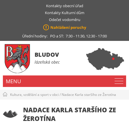
Kontakty obecní úřad
Kontakty Kulturní dům
Odečet vodoměru
Nahlášení poruchy
Úřední hodiny: PO a ST: 7:30 - 11:30, 12:30 - 17:00
BLUDOV
lázeňská obec
MENU
Kultura, vzdělání a sport v obci
/
Nadace Karla staršího ze Žerotína
NADACE KARLA STARŠÍHO ZE
ŽEROTÍNA