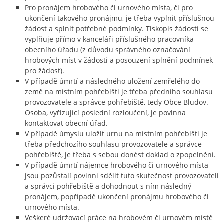
Pro pronájem hrobového či urnového místa, či pro
ukončení takového pronájmu, je třeba vyplnit příslušnou
žádost a splnit potřebné podmínky. Tiskopis žádostí se
vyplňuje přímo v kanceláři příslušného pracovníka
obecního úřadu (z důvodu správného označování
hrobových míst v žádosti a posouzení splnění podmínek
pro žádost).
V případě úmrtí a následného uložení zemřelého do
země na místním pohřebišti je třeba předního souhlasu
provozovatele a správce pohřebiště, tedy Obce Bludov.
Osoba, vyřizující poslední rozloučení, je povinna
kontaktovat obecní úřad.
V případě úmyslu uložit urnu na místním pohřebišti je
třeba předchozího souhlasu provozovatele a správce
pohřebiště, je třeba s sebou donést doklad o zpopelnění.
V případě úmrtí nájemce hrobového či urnového místa
jsou pozůstalí povinni sdělit tuto skutečnost provozovateli
a správci pohřebiště a dohodnout s ním následný
pronájem, popřípadě ukončení pronájmu hrobového či
urnového místa.
Veškeré udržovací práce na hrobovém či urnovém místě