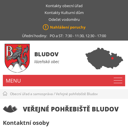
Kontakty obecní úřad
Kontakty Kulturní dům
Odečet vodoměru
Nahlášení poruchy
Úřední hodiny: PO a ST: 7:30 - 11:30, 12:30 - 17:00
BLUDOV
lázeňská obec
MENU
Obecní úřad a samospráva
/
Veřejné pohřebiště Bludov
VEŘEJNÉ POHŘEBIŠTĚ BLUDOV
Kontaktní osoby