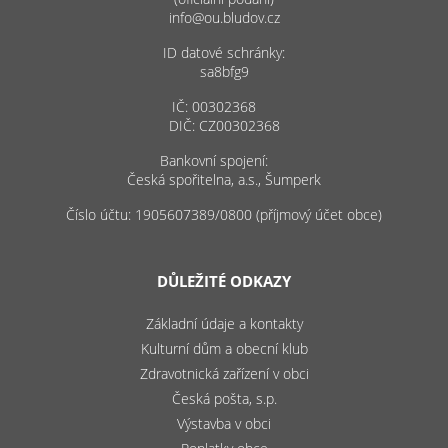
info@ou.bludov.cz
ID datové schránky:
sa8bfg9
IČ: 00302368
DIČ: CZ00302368
Bankovní spojení:
Česká spořitelna, a.s., Šumperk
Číslo účtu: 1905607389/0800 (příjmový účet obce)
DŮLEŽITÉ ODKAZY
Základní údaje a kontakty
Kulturní dům a obecní klub
Zdravotnická zařízení v obci
Česká pošta, s.p.
Výstavba v obci