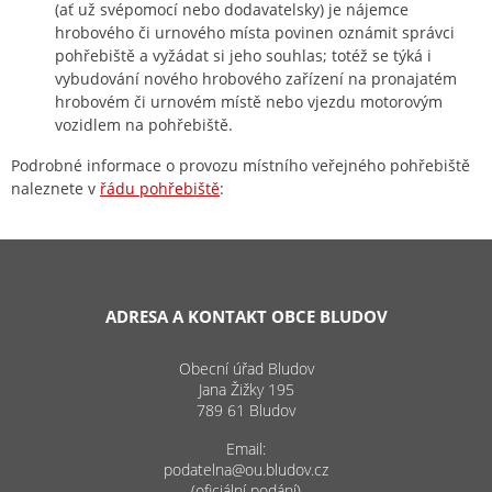
(ať už svépomocí nebo dodavatelsky) je nájemce
hrobového či urnového místa povinen oznámit správci
pohřebiště a vyžádat si jeho souhlas; totéž se týká i
vybudování nového hrobového zařízení na pronajatém
hrobovém či urnovém místě nebo vjezdu motorovým
vozidlem na pohřebiště.
Podrobné informace o provozu místního veřejného pohřebiště
naleznete v
řádu pohřebiště
:
ADRESA A KONTAKT OBCE BLUDOV
Obecní úřad Bludov
Jana Žižky 195
789 61 Bludov
Email:
podatelna@ou.bludov.cz
(oficiální podání)