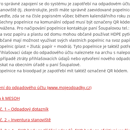
ro správné zapojení se do systému je zapotřebí na odpadovém účtu
tanoviště (tj. zkontrolujte, jestli máte správně zaevidované popeln
veďte, zda se na čísle popisném vůbec během kalendářního roku zd
šechny popelnice na komunální odpad musí být označeny QR kóde
yvážena. Pro načipování popelnice kontaktuje paní Šoupalovou tel.:
a svoz papíru a plastu od domu mohou občané používat HDPE pytle
bčané mají možnost využívat svých vlastních popelnic na svoz papí
opelnic (plast = žlutá; papír = modrá). Tyto popelnice je taktéž po
řihlašovací údaje do odpadového účtu naleznete na archu s nalepov
 případě ztráty přihlašovacích údajů nebo vytvoření nového odpad
ískat na obecním úřadě u paní Šoupalové.
opelnice na bioodpad je zapotřebí mít taktéž označené QR kódem.
šení do odpadového účtu (www.mojeodpadky.cz)
la k MESOH
 č. 1 – Odpadový dotazník
 č. 2 – Inventura stanoviště