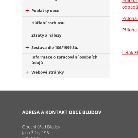
Příloha
odpadů
Poplatky obce
Příloha
Hlášení rozhlasu
Příloha
Ztráty a nálezy
Sestava dle 106/1999 Sb.
Leták 
Informace o zpracování osobních
údajů
Webové stránky
ADRESA A KONTAKT OBCE BLUDOV
Obecní úřad Bludov
Jana Žižky 195