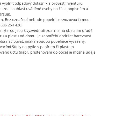
 vyplnit odpadový dotazník a provést inventuru
ice, zda souhlasí uváděné osoby na čísle popisném a
ržují).
m. Bez označení nebude popelnice svozovou firmou
 605 254 426.
, kterou jsou k vyzvednutí zdarma na obecním úřadě.
ru a plastu od domu. Je zapotřebí dodržet barevnost
třeba načipovat, jinak nebudou popelnice vyváženy.
acími štítky na pytle s papírem či plastem
ového účtu (např. přistěhování do obce) je možné údaje