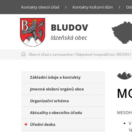
Kontakty obecní úřad
/
Kontakty Kulturní dům
/
Od
BLUDOV
lázeňská obec
Obecní úřad a samospráva
/
Odpadové hospodářství, MESOH
/
Základní údaje a kontakty
Jmenné složení orgánů obce
Organizační schéma
MESOH (
Aktuality z obecního úřadu
V
Úřední deska
s