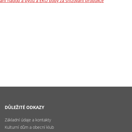
ívání nádob a pytlů a EKO body za snižování produkce
DŮLEŽITÉ ODKAZY
Základní údaje a kontakty
Kulturní dům a obecní klub