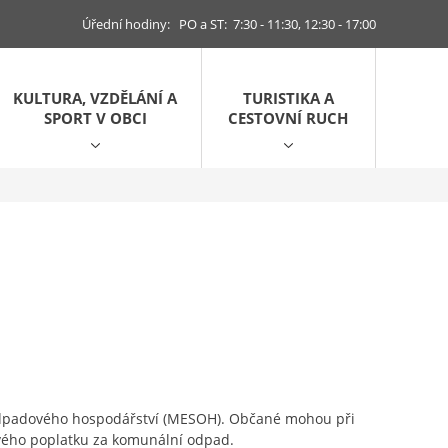
Úřední hodiny: PO a ST: 7:30 - 11:30, 12:30 - 17:00
KULTURA, VZDĚLÁNÍ A
TURISTIKA A
SPORT V OBCI
CESTOVNÍ RUCH
 odpadového hospodářství (MESOH). Občané mohou při
ového poplatku za komunální odpad.