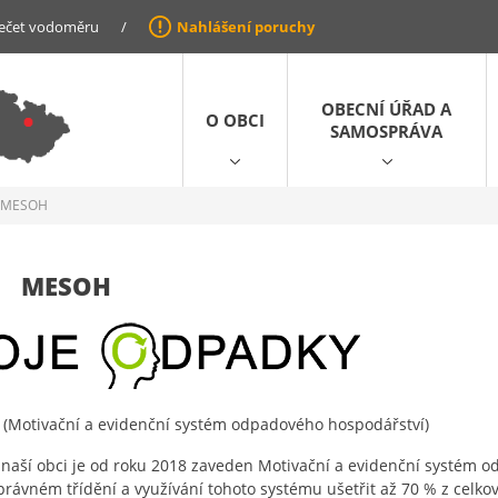
ečet vodoměru
/
Nahlášení poruchy
OBECNÍ ÚŘAD A
O OBCI
SAMOSPRÁVA
MESOH
MESOH
Motivační a evidenční systém odpadového hospodářství)
 naší obci je od roku 2018 zaveden Motivační a evidenční systém
právném třídění a využívání tohoto systému ušetřit až 70 % z celk