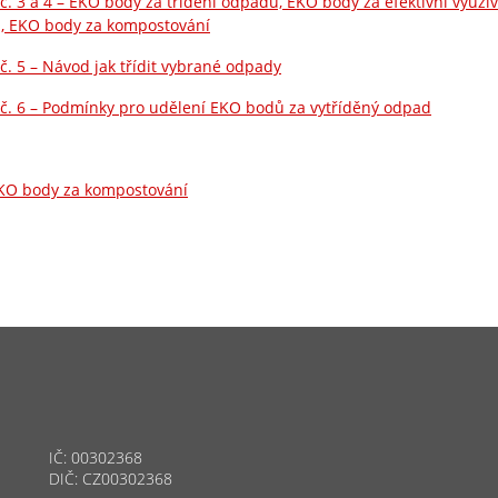
 č. 3 a 4 – EKO body za třídění odpadů, EKO body za efektivní využ
, EKO body za kompostování
 č. 5 – Návod jak třídit vybrané odpady
 č. 6 – Podmínky pro udělení EKO bodů za vytříděný odpad
EKO body za kompostování
IČ: 00302368
DIČ: CZ00302368