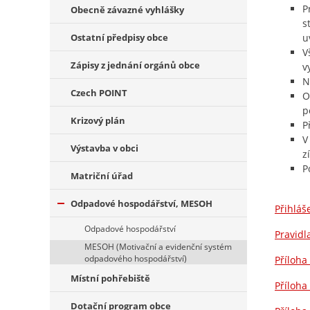
P
Obecně závazné vyhlášky
s
Ostatní předpisy obce
u
V
Zápisy z jednání orgánů obce
v
N
Czech POINT
O
p
Krizový plán
P
V
Výstavba v obci
z
P
Matriční úřad
Odpadové hospodářství, MESOH
Přihlá
Odpadové hospodářství
Pravid
MESOH (Motivační a evidenční systém
odpadového hospodářství)
Příloha
Místní pohřebiště
Příloha
Dotační program obce