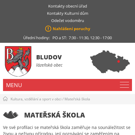
Kontakty obecní úřad
Kontakty Kulturní dům
Odečet vodoměru
Nahlášení poruchy
Úřední hodiny: PO a ST: 7:30 - 11:30, 12:30 - 17:00
BLUDOV
lázeňská obec
MENU
Kultura, vzdělání a sport v obci
/
Mateřská škola
MATEŘSKÁ ŠKOLA
Ve své profilaci se mateřská škola zaměřuje na sounáležitost se
živou a neživou přírodou, její poznávání se zaměřením na