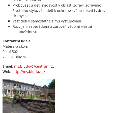
Probouzet u dětí zvídavost v oblasti zdraví, zdravého
životního stylu, vést děti k ochraně svého zdraví i zdraví
druhých
Vést děti k samostatnějšímu vystupování
Rozvíjení sebevědomí a zároveň vědomí vlastní
zodpovědnosti
Kontaktní údaje:
Mateřská škola
Polní 502
789 61 Bludov
Email
:
ms.bludov@centrum.cz
Web:
http://ms.bludov.cz