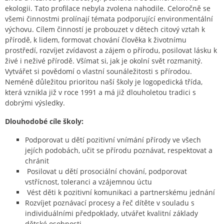
ekologii. Tato profilace nebyla zvolena nahodile. Celoročně se
všemi činnostmi prolínají témata podporující environmentální
výchovu. Cílem činností je probouzet v dětech citový vztah k
přírodě, k lidem, formovat chování člověka k životnímu
prostředí, rozvíjet zvídavost a zájem o přírodu, posilovat lásku k
živé i neživé přírodě. Všímat si, jak je okolní svět rozmanitý.
Vytvářet si povědomí o vlastní sounáležitosti s přírodou.
Neméně důležitou prioritou naší školy je logopedická třída,
která vznikla již v roce 1991 a má již dlouholetou tradici s
dobrými výsledky.
Dlouhodobé cíle školy:
Podporovat u dětí pozitivní vnímání přírody ve všech
jejích podobách, učit se přírodu poznávat, respektovat a
chránit
Posilovat u dětí prosociální chování, podporovat
vstřícnost, toleranci a vzájemnou úctu
Vést děti k pozitivní komunikaci a partnerskému jednání
Rozvíjet poznávací procesy a řeč dítěte v souladu s
individuálními předpoklady, utvářet kvalitní základy
dětské osobnosti