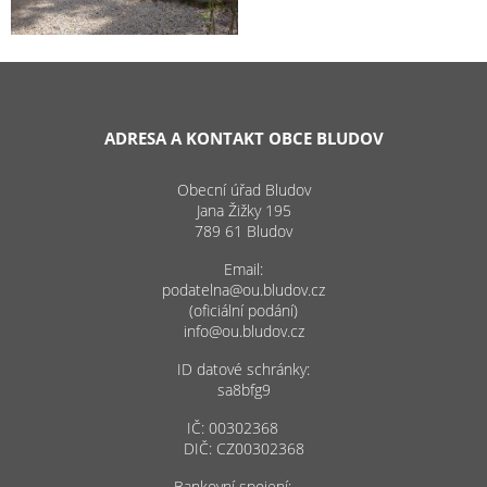
ADRESA A KONTAKT OBCE BLUDOV
Obecní úřad Bludov
Jana Žižky 195
789 61 Bludov
Email:
podatelna@ou.bludov.cz
(oficiální podání)
info@ou.bludov.cz
ID datové schránky:
sa8bfg9
IČ: 00302368
DIČ: CZ00302368
Bankovní spojení: