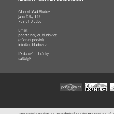
Obecní úřad Bludov
Jana Žižky 195
789 61 Bludov
Email:
podatelna@ou.bludov.cz
(oficiální podání)
info@ou.bludov.cz
ID datové schránky:
sa8bfg9
Tato stránka využívá pouze technické cookies pro správnou funk