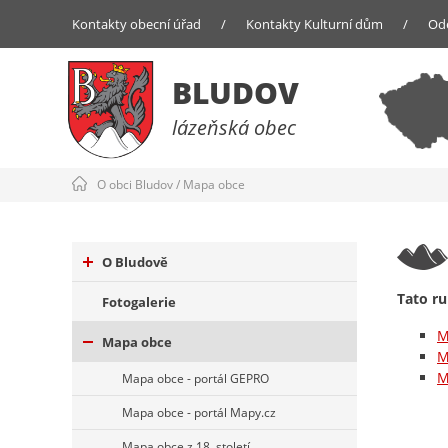
Kontakty obecní úřad
/
Kontakty Kulturní dům
/
Od
BLUDOV
lázeňská obec
O obci Bludov
/
Mapa obce
O Bludově
Tato ru
Fotogalerie
M
Mapa obce
M
M
Mapa obce - portál GEPRO
Mapa obce - portál Mapy.cz
Mapa obce z 18. století