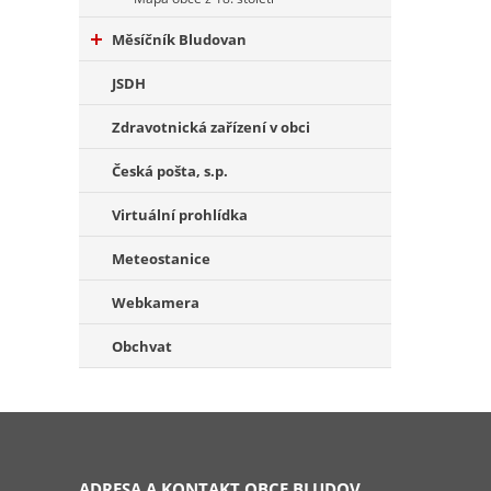
Měsíčník Bludovan
JSDH
Zdravotnická zařízení v obci
Česká pošta, s.p.
Virtuální prohlídka
Meteostanice
Webkamera
Obchvat
ADRESA A KONTAKT OBCE BLUDOV