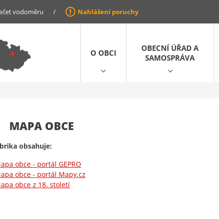
ečet vodoměru
/
Nahlášení poruchy
OBECNÍ ÚŘAD A
O OBCI
SAMOSPRÁVA
MAPA OBCE
brika obsahuje:
apa obce - portál GEPRO
apa obce - portál Mapy.cz
apa obce z 18. století