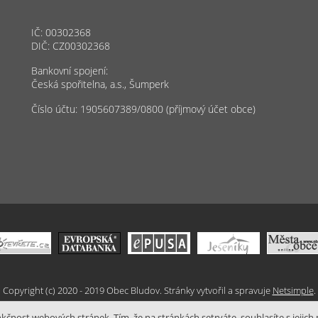
IČ: 00302368
DIČ: CZ00302368
Bankovní spojení:
Česká spořitelna, a.s., Šumperk
Číslo účtu: 1905607389/0800 (příjmový účet obce)
Copyright (c) 2020 - 2019 Obec Bludov. Stránky vytvořil a spravuje
Netsimple
.
čnost webových stránek. Tím, že na stránkách setrváte, souhlasíte s jejich