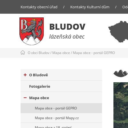
Kontakty obecní úřad
/
Kontakty Kulturní dům
/
Od
BLUDOV
lázeňská obec
O obci Bludov
/
Mapa obce
/
Mapa obce - portál GEPRO
O Bludově
Fotogalerie
Mapa obce
Mapa obce - portál GEPRO
Mapa obce - portál Mapy.cz
Mapa obce z 18. století