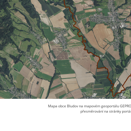
Mapa obce Bludov na mapovém geoportálu GEPRO -
přesměrování na stránky port