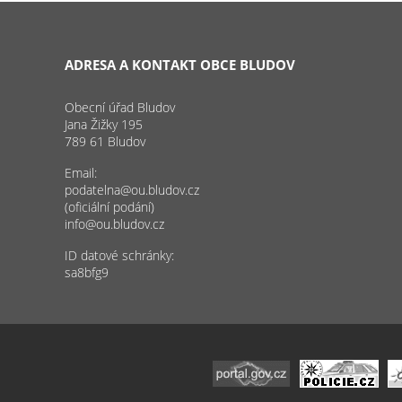
ADRESA A KONTAKT OBCE BLUDOV
Obecní úřad Bludov
Jana Žižky 195
789 61 Bludov
Email:
podatelna@ou.bludov.cz
(oficiální podání)
info@ou.bludov.cz
ID datové schránky:
sa8bfg9