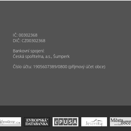
IČ: 00302368
DIČ: CZ00302368
Bankovní spojení:
Česká spořitelna, a.s., Šumperk
Číslo účtu: 1905607389/0800 (příjmový účet obce)