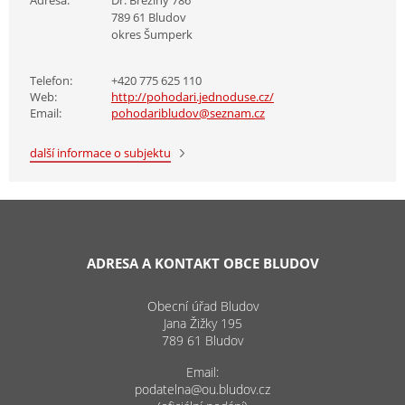
789 61 Bludov
okres Šumperk
Telefon:
+420 775 625 110
Web:
http://pohodari.jednoduse.cz/
Email:
pohodaribludov@seznam.cz
další informace o subjektu
ADRESA A KONTAKT OBCE BLUDOV
Obecní úřad Bludov
Jana Žižky 195
789 61 Bludov
Email:
podatelna@ou.bludov.cz