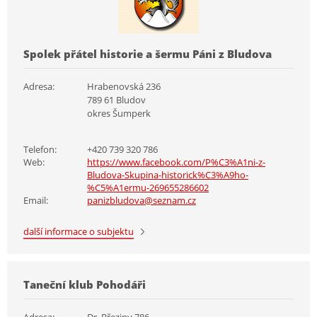
Spolek přátel historie a šermu Páni z Bludova
Adresa:
Hrabenovská 236
789 61 Bludov
okres Šumperk
Telefon:
+420 739 320 786
Web:
https://www.facebook.com/P%C3%A1ni-z-
Bludova-Skupina-historick%C3%A9ho-
%C5%A1ermu-269655286602
Email:
panizbludova@seznam.cz
další informace o subjektu
Taneční klub Pohodáři
Adresa:
Dr. Březiny 786