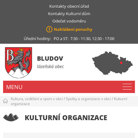
Kontakty obecní úřad
Kontakty Kulturní dům
Odečet vodoměru
Nahlášení poruchy
Úřední hodiny: PO a ST: 7:30 - 11:30, 12:30 - 17:00
BLUDOV
lázeňská obec
MENU
Kultura, vzdělání a sport v obci
/
Spolky a organizace v obci
/
Kulturní
organizace
KULTURNÍ ORGANIZACE