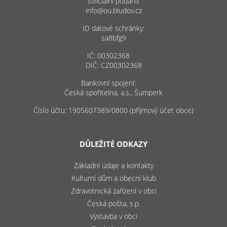
(oficiální podání)
info@ou.bludov.cz
ID datové schránky:
sa8bfg9
IČ: 00302368
DIČ: CZ00302368
Bankovní spojení:
Česká spořitelna, a.s., Šumperk
Číslo účtu: 1905607389/0800 (příjmový účet obce)
DŮLEŽITÉ ODKAZY
Základní údaje a kontakty
Kulturní dům a obecní klub
Zdravotnická zařízení v obci
Česká pošta, s.p.
Výstavba v obci