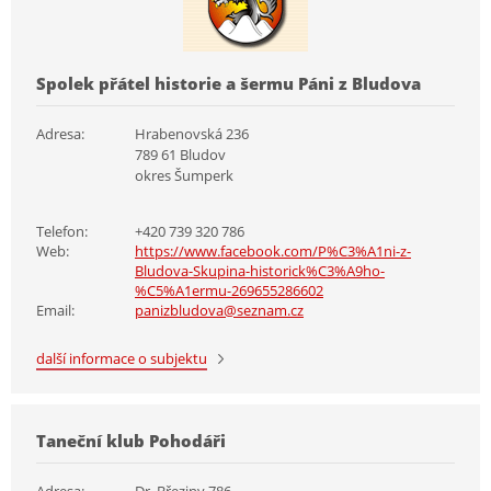
Spolek přátel historie a šermu Páni z Bludova
Adresa:
Hrabenovská 236
789 61 Bludov
okres Šumperk
Telefon:
+420 739 320 786
Web:
https://www.facebook.com/P%C3%A1ni-z-
Bludova-Skupina-historick%C3%A9ho-
%C5%A1ermu-269655286602
Email:
panizbludova@seznam.cz
další informace o subjektu
Taneční klub Pohodáři
Adresa:
Dr. Březiny 786