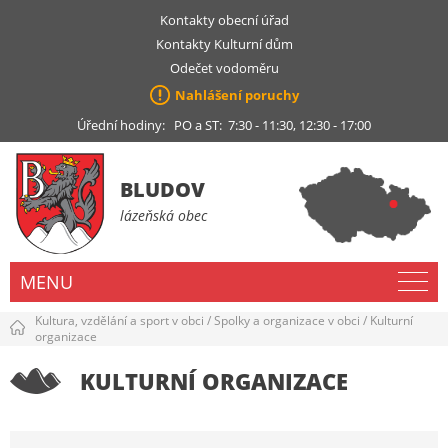
Kontakty obecní úřad
Kontakty Kulturní dům
Odečet vodoměru
Nahlášení poruchy
Úřední hodiny: PO a ST: 7:30 - 11:30, 12:30 - 17:00
BLUDOV
lázeňská obec
MENU
Kultura, vzdělání a sport v obci
/
Spolky a organizace v obci
/
Kulturní
organizace
KULTURNÍ ORGANIZACE