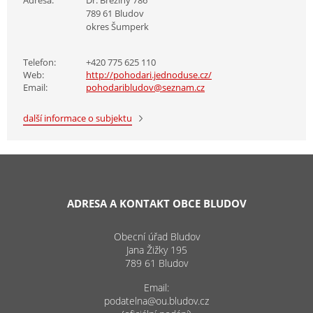
789 61 Bludov
okres Šumperk
Telefon:
+420 775 625 110
Web:
http://pohodari.jednoduse.cz/
Email:
pohodaribludov@seznam.cz
další informace o subjektu
ADRESA A KONTAKT OBCE BLUDOV
Obecní úřad Bludov
Jana Žižky 195
789 61 Bludov
Email:
podatelna@ou.bludov.cz