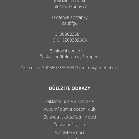
(oficiální podání)
info@ou.bludov.cz
ID datové schránky:
sa8bfg9
IČ: 00302368
DIČ: CZ00302368
Bankovní spojení:
Česká spořitelna, a.s., Šumperk
Číslo účtu: 1905607389/0800 (příjmový účet obce)
DŮLEŽITÉ ODKAZY
Základní údaje a kontakty
Kulturní dům a obecní klub
Zdravotnická zařízení v obci
Česká pošta, s.p.
Výstavba v obci