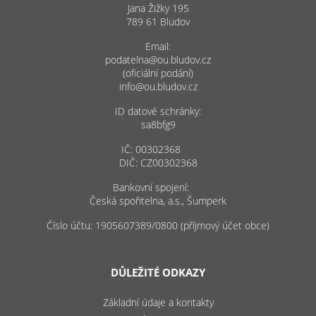
Jana Žižky 195
789 61 Bludov
Email:
podatelna@ou.bludov.cz
(oficiální podání)
info@ou.bludov.cz
ID datové schránky:
sa8bfg9
IČ: 00302368
DIČ: CZ00302368
Bankovní spojení:
Česká spořitelna, a.s., Šumperk
Číslo účtu: 1905607389/0800 (příjmový účet obce)
DŮLEŽITÉ ODKAZY
Základní údaje a kontakty