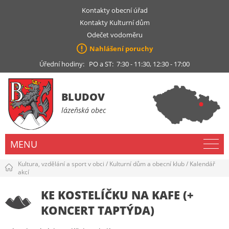
Kontakty obecní úřad
Kontakty Kulturní dům
Odečet vodoměru
Nahlášení poruchy
Úřední hodiny: PO a ST: 7:30 - 11:30, 12:30 - 17:00
BLUDOV
lázeňská obec
MENU
Kultura, vzdělání a sport v obci
/
Kulturní dům a obecní klub
/
Kalendář
akcí
KE KOSTELÍČKU NA KAFE (+
KONCERT TAPTÝDA)