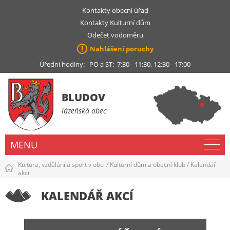
Kontakty obecní úřad
Kontakty Kulturní dům
Odečet vodoměru
Nahlášení poruchy
Úřední hodiny: PO a ST: 7:30 - 11:30, 12:30 - 17:00
BLUDOV
lázeňská obec
MENU
Kultura, vzdělání a sport v obci
/
Kulturní dům a obecní klub
/
Kalendář
akcí
KALENDÁŘ AKCÍ