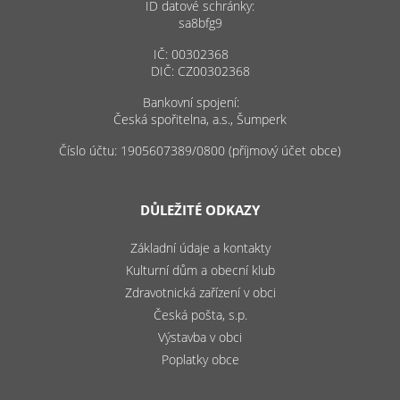
ID datové schránky:
sa8bfg9
IČ: 00302368
DIČ: CZ00302368
Bankovní spojení:
Česká spořitelna, a.s., Šumperk
Číslo účtu: 1905607389/0800 (příjmový účet obce)
DŮLEŽITÉ ODKAZY
Základní údaje a kontakty
Kulturní dům a obecní klub
Zdravotnická zařízení v obci
Česká pošta, s.p.
Výstavba v obci
Poplatky obce