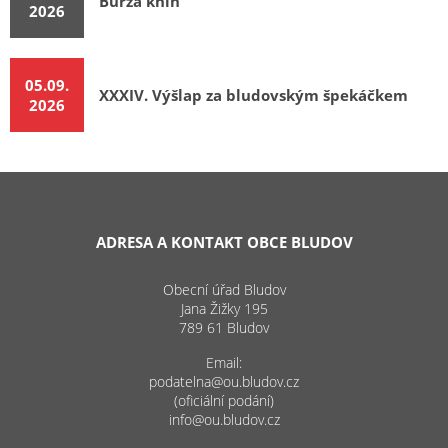
Burza knih
2026
05.09.
XXXIV. Výšlap za bludovským špekáčkem
2026
ADRESA A KONTAKT OBCE BLUDOV
Obecní úřad Bludov
Jana Žižky 195
789 61 Bludov
Email:
podatelna@ou.bludov.cz
(oficiální podání)
info@ou.bludov.cz