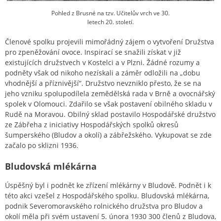
Pohled z Brusné na tzv. Učitelův vrch ve 30.
letech 20. století.
Členové spolku projevili mimořádný zájem o vytvoření Družstva
pro zpeněžování ovoce. Inspirací se snažili získat v již
existujících družstvech v Kostelci a v Plzni. Žádné rozumy a
podněty však od nikoho nezískali a záměr odložili na „dobu
vhodnější a příznivější“. Družstvo nevzniklo přesto, že se na
jeho vzniku spolupodílela zemědělská rada v Brně a ovocnářský
spolek v Olomouci. Zdařilo se však postavení obilného skladu v
Rudě na Moravou. Obilný sklad postavilo Hospodářské družstvo
ze Zábřeha z iniciativy Hospodářských spolků okresů
šumperského (Bludov a okolí) a zábřežského. Vykupovat se zde
začalo po sklizni 1936.
Bludovská mlékárna
Úspěšný byl i podnět ke zřízení mlékárny v Bludově. Podnět i k
této akci vzešel z Hospodářského spolku. Bludovská mlékárna,
podnik Severomoravského rolnického družstva pro Bludov a
okolí měla při svém ustavení 5. února 1930 300 členů z Bludova,