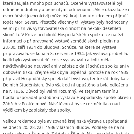
která zaujala mnoho posluchačů. Ocenění vystavovatelé byli
odměněni diplomy a peněžitými odměnami. „Akce ukázala, že i
ovocnářství (ovocnictví) může být kraji tomuto zdrojem příjmů“
(opět Mor. Sever). Přestože všechny tři výstavy byly hodnoceny
velmi příznivě, vystavovatelská činnost na několik desetiletí
skončila. V Knize protokolů Hospodářského spolku lze nalézt
informaci o připravované výstavě zemědělských plodin na
28.-30. září 1934 do Bludova. Schůze, na které se výstava
připravovala, se konala 8. července 1934. Jak výstava proběhla,
kolik bylo vystavovatelů, co se vystavovalo a kolik měla
návštěvníků se neuvádí ani v zápise z další schůze spolku ani v
dobovém tisku. Zřejmě však byla úspěšná, protože na rok 1935
připravil Hospodářský spolek další výstavu, tentokrát dobytka v
Dolních Studénkách. Bylo však od ní upuštěno a byla odložena
na r. 1936. Důvod byl velmi rozumný. Ve stejném termínu
hodlal uspořádat podobnou výstavu Hospodářský spolek okresu
Zábřeh v Postřelmově. Návštěvnost by se rozmělnila a nad
výdělkem by zaplakaly oba spolky.
Velkou reklamou byla avizovaná krajinská výstava uspořádaná
ve dnech 20.-28. září 1936 v lázních Bludov. Podílely se na ní
spolky okresu Šumperk, Zábřeh a Šilperk. Na svou dobu to byla