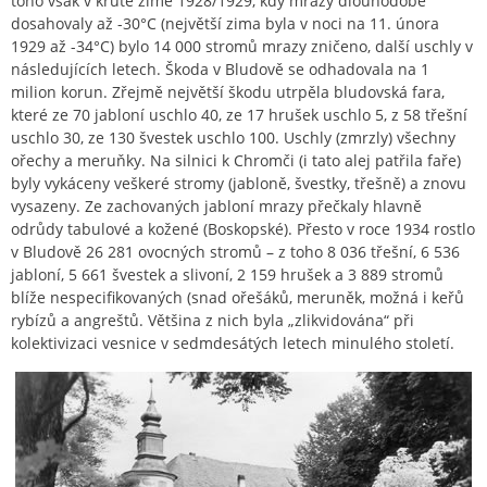
toho však v kruté zimě 1928/1929, kdy mrazy dlouhodobě
dosahovaly až -30°C (největší zima byla v noci na 11. února
1929 až -34°C) bylo 14 000 stromů mrazy zničeno, další uschly v
následujících letech. Škoda v Bludově se odhadovala na 1
milion korun. Zřejmě největší škodu utrpěla bludovská fara,
které ze 70 jabloní uschlo 40, ze 17 hrušek uschlo 5, z 58 třešní
uschlo 30, ze 130 švestek uschlo 100. Uschly (zmrzly) všechny
ořechy a meruňky. Na silnici k Chromči (i tato alej patřila faře)
byly vykáceny veškeré stromy (jabloně, švestky, třešně) a znovu
vysazeny. Ze zachovaných jabloní mrazy přečkaly hlavně
odrůdy tabulové a kožené (Boskopské). Přesto v roce 1934 rostlo
v Bludově 26 281 ovocných stromů – z toho 8 036 třešní, 6 536
jabloní, 5 661 švestek a slivoní, 2 159 hrušek a 3 889 stromů
blíže nespecifikovaných (snad ořešáků, meruněk, možná i keřů
rybízů a angreštů. Většina z nich byla „zlikvidována“ při
kolektivizaci vesnice v sedmdesátých letech minulého století.