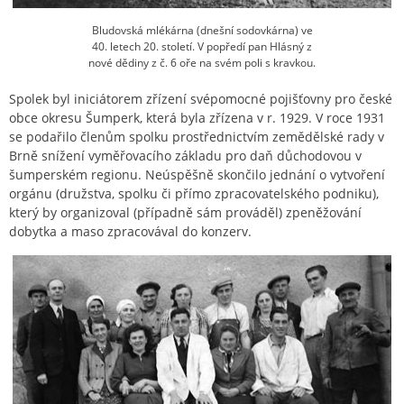
Bludovská mlékárna (dnešní sodovkárna) ve
40. letech 20. století. V popředí pan Hlásný z
nové dědiny z č. 6 oře na svém poli s kravkou.
Spolek byl iniciátorem zřízení svépomocné pojišťovny pro české
obce okresu Šumperk, která byla zřízena v r. 1929. V roce 1931
se podařilo členům spolku prostřednictvím zemědělské rady v
Brně snížení vyměřovacího základu pro daň důchodovou v
šumperském regionu. Neúspěšně skončilo jednání o vytvoření
orgánu (družstva, spolku či přímo zpracovatelského podniku),
který by organizoval (případně sám prováděl) zpeněžování
dobytka a maso zpracovával do konzerv.