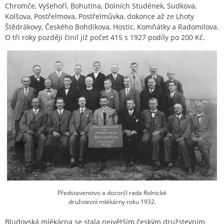
Chromče, Vyšehoří, Bohutína, Dolních Studének, Sudkova,
Kolšova, Postřelmova, Postřelmůvka, dokonce až ze Lhoty
Štědrákovy, Českého Bohdíkova, Hostic, Komňátky a Radomilova.
O tři roky později činil již počet 415 s 1927 podíly po 200 Kč.
Představenstvo a dozorčí rada Rolnické
družstevní mlékárny roku 1932.
Bludovská mlékárna se stala největším českým družstevním