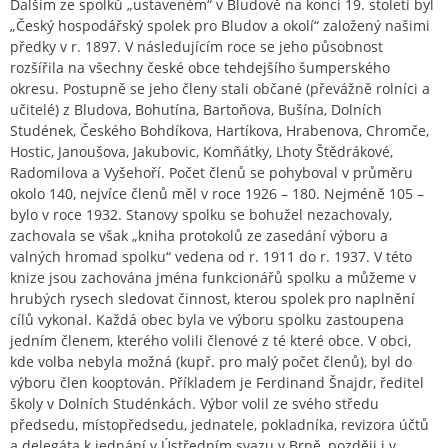
Dalším ze spolků „ustaveném“ v Bludově na konci 19. století byl
„Český hospodářský spolek pro Bludov a okolí“ založený našimi
předky v r. 1897. V následujícím roce se jeho působnost
rozšířila na všechny české obce tehdejšího šumperského
okresu. Postupně se jeho členy stali občané (převážně rolníci a
učitelé) z Bludova, Bohutína, Bartoňova, Bušína, Dolních
Studének, Českého Bohdíkova, Hartíkova, Hrabenova, Chromče,
Hostic, Janoušova, Jakubovic, Komňátky, Lhoty Štědrákové,
Radomilova a Vyšehoří. Počet členů se pohyboval v průměru
okolo 140, nejvíce členů měl v roce 1926 – 180. Nejméně 105 –
bylo v roce 1932. Stanovy spolku se bohužel nezachovaly,
zachovala se však „kniha protokolů ze zasedání výboru a
valných hromad spolku“ vedena od r. 1911 do r. 1937. V této
knize jsou zachována jména funkcionářů spolku a můžeme v
hrubých rysech sledovat činnost, kterou spolek pro naplnění
cílů vykonal. Každá obec byla ve výboru spolku zastoupena
jedním členem, kterého volili členové z té které obce. V obci,
kde volba nebyla možná (kupř. pro malý počet členů), byl do
výboru člen kooptován. Příkladem je Ferdinand Šnajdr, ředitel
školy v Dolních Studénkách. Výbor volil ze svého středu
předsedu, místopředsedu, jednatele, pokladníka, revizora účtů
a delegáta k jednání v Ústředním svazu v Brně, později i v