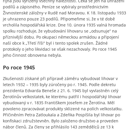
října jsou vyřízeny všechny náležitosti. Čeká se jen na uhrazení
podílů a zápisného. Peníze se vybíraly prostřednictvím
Živnostenské záložny v Rudě nad Moravou. K 18. listopadu 1933
je uhrazeno pouze 23 podílů. Připomeňme si, že v té době
vrcholila hospodářská krize. Dne 10. února 1935 valná hromada
spolku rozhoduje, že vybudování lihovaru se „odsunuje“ na
příznivější dobu. Po okupaci německou armádou a připojení
naší obce k „Třetí říši“ byl i tento spolek zrušen. Žádné
protokoly o jeho likvidaci se však nezachovaly. Po roce 1945
jeho činnost obnovena nebyla.
Po roce 1945
Zkušenosti získané při přípravě záměru vybudovat lihovar v
letech 1932 – 1935 byly zúročeny po r. 1945. Podle dekretu
prezidenta Edvarda Beneše z 21. 6. 1945 byl vyvlastněn celý
Žerotínův velkostatek, ke kterému patřil i hospodářský lihovar
vybudovaný v r. 1835 Františkem Josefem ze Žerotína. Měl
povoleno zpracovávat produkty sklizené na polích velkostatku.
Přičiněním Petra Zatloukala a Zdeňka Pospíšila byl lihovar po
konfiskaci združstevněn. Bylo založeno družstvo a proveden
nábor členů. Za členy se přihlásilo 143 zemědělců ze 13 k