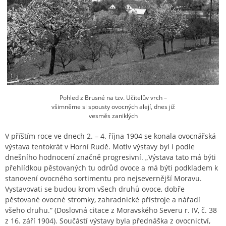
Pohled z Brusné na tzv. Učitelův vrch –
všimněme si spousty ovocných alejí, dnes již
vesměs zaniklých
V příštím roce ve dnech 2. – 4. října 1904 se konala ovocnářská
výstava tentokrát v Horní Rudě. Motiv výstavy byl i podle
dnešního hodnocení značně progresivní. „Výstava tato má býti
přehlídkou pěstovaných tu odrůd ovoce a má býti podkladem k
stanovení ovocného sortimentu pro nejsevernější Moravu.
Vystavovati se budou krom všech druhů ovoce, dobře
pěstované ovocné stromky, zahradnické přístroje a nářadí
všeho druhu.“ (Doslovná citace z Moravského Severu r. IV, č. 38
z 16. září 1904). Součástí výstavy byla přednáška z ovocnictví,