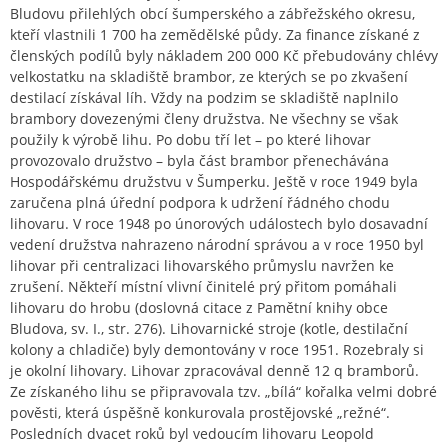
Bludovu přilehlých obcí šumperského a zábřežského okresu,
kteří vlastnili 1 700 ha zemědělské půdy. Za finance získané z
členských podílů byly nákladem 200 000 Kč přebudovány chlévy
velkostatku na skladiště brambor, ze kterých se po zkvašení
destilací získával líh. Vždy na podzim se skladiště naplnilo
brambory dovezenými členy družstva. Ne všechny se však
použily k výrobě lihu. Po dobu tří let – po které lihovar
provozovalo družstvo – byla část brambor přenechávána
Hospodářskému družstvu v Šumperku. Ještě v roce 1949 byla
zaručena plná úřední podpora k udržení řádného chodu
lihovaru. V roce 1948 po únorových událostech bylo dosavadní
vedení družstva nahrazeno národní správou a v roce 1950 byl
lihovar při centralizaci lihovarského průmyslu navržen ke
zrušení. Někteří místní vlivní činitelé prý přitom pomáhali
lihovaru do hrobu (doslovná citace z Pamětní knihy obce
Bludova, sv. I., str. 276). Lihovarnické stroje (kotle, destilační
kolony a chladiče) byly demontovány v roce 1951. Rozebraly si
je okolní lihovary. Lihovar zpracovával denně 12 q bramborů.
Ze získaného lihu se připravovala tzv. „bílá“ kořalka velmi dobré
pověsti, která úspěšně konkurovala prostějovské „režné“.
Posledních dvacet roků byl vedoucím lihovaru Leopold