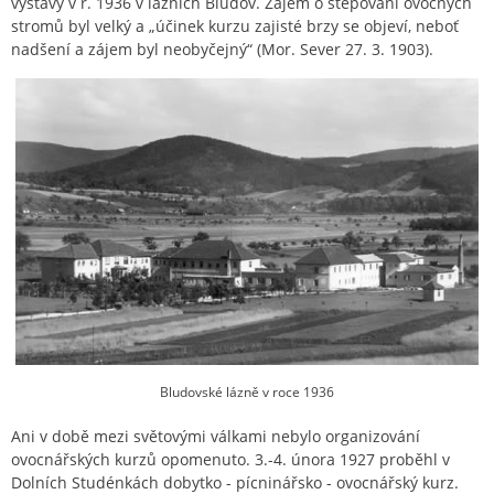
výstavy v r. 1936 v lázních Bludov. Zájem o štěpování ovocných
stromů byl velký a „účinek kurzu zajisté brzy se objeví, neboť
nadšení a zájem byl neobyčejný“ (Mor. Sever 27. 3. 1903).
Bludovské lázně v roce 1936
Ani v době mezi světovými válkami nebylo organizování
ovocnářských kurzů opomenuto. 3.-4. února 1927 proběhl v
Dolních Studénkách dobytko - pícninářsko - ovocnářský kurz.