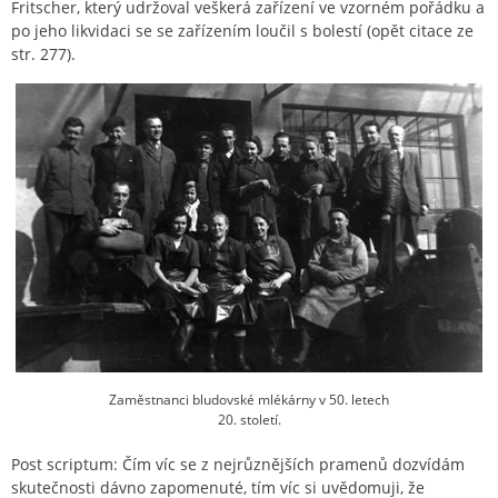
Fritscher, který udržoval veškerá zařízení ve vzorném pořádku a
po jeho likvidaci se se zařízením loučil s bolestí (opět citace ze
str. 277).
Zaměstnanci bludovské mlékárny v 50. letech
20. století.
Post scriptum: Čím víc se z nejrůznějších pramenů dozvídám
skutečnosti dávno zapomenuté, tím víc si uvědomuji, že