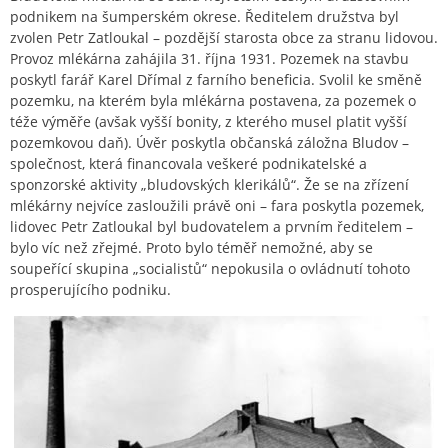
podnikem na šumperském okrese. Ředitelem družstva byl
zvolen Petr Zatloukal – pozdější starosta obce za stranu lidovou.
Provoz mlékárna zahájila 31. října 1931. Pozemek na stavbu
poskytl farář Karel Dřímal z farního beneficia. Svolil ke směně
pozemku, na kterém byla mlékárna postavena, za pozemek o
téže výměře (avšak vyšší bonity, z kterého musel platit vyšší
pozemkovou daň). Úvěr poskytla občanská záložna Bludov –
společnost, která financovala veškeré podnikatelské a
sponzorské aktivity „bludovských klerikálů“. Že se na zřízení
mlékárny nejvíce zasloužili právě oni – fara poskytla pozemek,
lidovec Petr Zatloukal byl budovatelem a prvním ředitelem –
bylo víc než zřejmé. Proto bylo téměř nemožné, aby se
soupeřící skupina „socialistů“ nepokusila o ovládnutí tohoto
prosperujícího podniku.