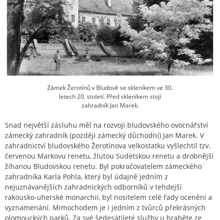
Zámek Žerotínů v Bludově se skleníkem ve 30.
letech 20. století. Před skleníkem stojí
zahradník Jan Marek.
Snad největší zásluhu měl na rozvoji bludovského ovocnářství
zámecký zahradník (později zámecký důchodní) Jan Marek. V
zahradnictví bludovského Žerotínova velkostatku vyšlechtil tzv.
červenou Markovu renetu, žlutou Sudetskou renetu a drobnější
žíhanou Bludovskou renetu. Byl pokračovatelem zámeckého
zahradníka Karla Pohla, který byl údajně jedním z
nejuznávanějších zahradnických odborníků v tehdejší
rakousko-uherské monarchii, byl nositelem celé řady ocenění a
vyznamenání. Mimochodem je i jedním z tvůrců překrásných
olomouckých parků. Za své šedesátileté služby u hraběte ze