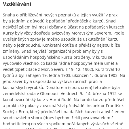
Vzdělávání
Snaha o přibližování nových poznatků a jejich využití v praxi
byla jedním z důvodů k pořádání přednášek a kurzů. Snad
největší zájem byl mezi občany o účast na pořádaných kurzech.
Kurzy byly vždy dopředu avizovány Moravským Severem. Podle
uveřejněných zpráv je možno usoudit, že uskutečnění kurzu
nebylo jednoduché. Konkrétní obtíže a překážky nejsou blíže
zmíněny. Snad největší organizační problémy byly s
uspořádáním hospodyňského kurzu pro ženy. V kurzu se
vyučovalo všechno, co každá řádná hospodyně měla umět a
vědět (opět citace z Mor. Severu z 19. 12. 1902). Kurz trval 10
týdnů a byl zahájen 19. ledna 1903, ukončen 1. dubna 1903. Na
jeho závěr byla uspořádána výstava ručních prací a
kuchařských výrobků. Donátorem (sponzorem) této akce byla
zemědělská rada v Olomouci. Ve dnech 9.- 14. března 1912 se
konal ovocnářský kurz v Horní Rudě. Na tomto kurzu přednášel
a praktické pokusy z ovocnářství předváděl inspektor František
Suchý z Brna, který přednášel i na dalších kurzech a byl členem
soudcovského sboru (dnes bychom řekli posuzovatelem či
hodnotitelem) na všech spolkem pořádaných výstavách včetně