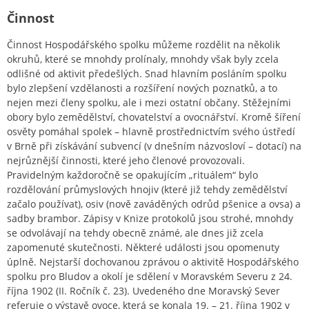
Činnost
Činnost Hospodářského spolku můžeme rozdělit na několik
okruhů, které se mnohdy prolínaly, mnohdy však byly zcela
odlišné od aktivit předešlých. Snad hlavním posláním spolku
bylo zlepšení vzdělanosti a rozšíření nových poznatků, a to
nejen mezi členy spolku, ale i mezi ostatní občany. Stěžejními
obory bylo zemědělství, chovatelství a ovocnářství. Kromě šíření
osvěty pomáhal spolek – hlavně prostřednictvím svého ústředí
v Brně při získávání subvencí (v dnešním názvosloví – dotací) na
nejrůznější činnosti, které jeho členové provozovali.
Pravidelným každoročně se opakujícím „rituálem“ bylo
rozdělování průmyslových hnojiv (které již tehdy zemědělství
začalo používat), osiv (nově zaváděných odrůd pšenice a ovsa) a
sadby brambor. Zápisy v Knize protokolů jsou strohé, mnohdy
se odvolávají na tehdy obecně známé, ale dnes již zcela
zapomenuté skutečnosti. Některé události jsou opomenuty
úplně. Nejstarší dochovanou zprávou o aktivitě Hospodářského
spolku pro Bludov a okolí je sdělení v Moravském Severu z 24.
října 1902 (II. Ročník č. 23). Uvedeného dne Moravský Sever
referuje o výstavě ovoce, která se konala 19. – 21. října 1902 v