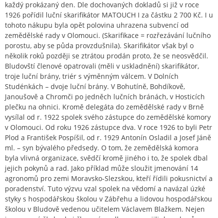
každý prokázaný den. Dle dochovaných dokladů si již v roce
1926 pořídil luční skarifikátor MATOUCH I za částku 2 700 Kč. I u
tohoto nákupu byla opět polovina uhrazena subvencí od
zemědělské rady v Olomouci. (Skarifikace = rozřezávání lučního
porostu, aby se půda provzdušnila). Skarifikátor však byl o
několik roků později se ztrátou prodán proto, že se neosvědčil.
Bludovští členové opatrovali (měli v uskladnění) skarifikátor,
troje luční brány, triér s výměnným válcem. V Dolních
Studénkách – dvoje luční brány. V Bohutíně, Bohdíkově,
Janoušově a Chromči po jedněch lučních bránách, v Hosticích
plečku na ohnici. Kromě delegáta do zemědělské rady v Brně
vysílal od r. 1922 spolek svého zástupce do zemědělské komory
v Olomouci. Od roku 1926 zástupce dva. V roce 1926 to byli Petr
Plod a František Pospíšil, od r. 1929 Antonín Osladil a Josef Jáně
ml. – syn bývalého předsedy. O tom, že zemědělská komora
byla vlivná organizace, svědčí kromě jiného i to, že spolek dbal
jejich pokynů a rad. Jako příklad může sloužit jmenování 14
agronomů pro zemi Moravsko-Slezskou, kteří řídili pokusnictví a
poradenství. Tuto výzvu vzal spolek na vědomí a navázal úzké
styky s hospodářskou školou v Zábřehu a lidovou hospodářskou
školou v Bludově vedenou učitelem Václavem Blažkem. Nejen