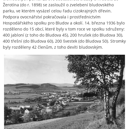
Žerotína (do r. 1898) se zasloužil o zvelebení bludovského
parku, ve kterém vysázel celou řadu cizokrajných dřevin.
Podpora ovocnářství pokračovala i prostřednictvím
Hospodářského spolku pro Bludov a okolí. 14. března 1936 bylo
rozděleno do 15 obcí, které byly v tom roce ve spolku sdruženy:
400 jabloní (z toho do Bludova 45), 200 hrušek (do Bludova 30),
400 třešní (do Bludova 60), 200 švestek (do Bludova 50). Stromky
byly rozděleny 42 členům, z toho devíti bludovským.