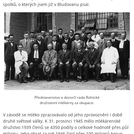
spolků, o kterých jsem již v Bludovanu psal.
Představenstvo a dozorčí rada Rolnické
družstevní mlékárny za okupace.
V závodě se mléko zpracovávalo od jeho zprovoznění i době
druhé světové války. K 31. prosinci 1945 mělo mlékárenské
družstvo 1939 členů se 4350 podíly o celkové hodnotě přes půl
milionu. Jeho obrat za rok 1946 činil přes 100 milionů korun.