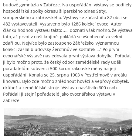
budově gymnázia v Zábřeze. Na uspořádání výstavy se podílely
hospodářské spolky okresu šilperského (dnes Štíty),
šumperského a zábřežského. Výstavy se zúčastnilo 82 obcí se
482 vystavovateli. Vystaveno bylo 1286 kolekcí ovoce. Autor
článku hodnotí výstavu takto: „… doznati však možno, že výstava
tato, ač první v naší krajině, pokládá se všeobecně za velmi
zdařilou. Nejvíce bylo zastoupeno Zábřežsko, významnou
kolekci zaslal bludovský Žerotínův velkostatek …“ Po první
ovocnářské výstavě následovala první výstava dobytka. Pořádat
ji bylo možno proto, že český odbor zemědělské rady udělil
pořadatelům subvenci 500 korun rakouské měny na její
uspořádání. Konala se 25. srpna 1903 v Postřelmově v areálu
lihovaru. Bylo zde možno zhlédnout hovězí a vepřový dobytek,
drůbež a zemědělské stroje. Výstavu navštívilo 600 osob.
Pořádali ji stejní pořadatelé jako ovocnářskou výstavu v
Zábřeze.