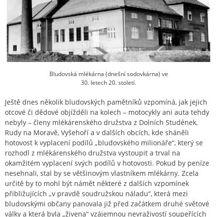
Bludovská mlékárna (dnešní sodovkárna) ve
30. letech 20. století.
Ještě dnes několik bludovských pamětníků vzpomíná, jak jejich
otcové či dědové objížděli na kolech – motocykly ani auta tehdy
nebyly – členy mlékárenského družstva z Dolních Studének,
Rudy na Moravě, Vyšehoří a v dalších obcích, kde sháněli
hotovost k vyplacení podílů „bludovského milionáře“, který se
rozhodl z mlékárenského družstva vystoupit a trval na
okamžitém vyplacení svých podílů v hotovosti. Pokud by peníze
nesehnali, stal by se většinovým vlastníkem mlékárny. Zcela
určitě by to mohl být námět některé z dalších vzpomínek
přibližujících „v pravdě soudružskou náladu“, která mezi
bludovskými občany panovala již před začátkem druhé světové
války a která byla „živena“ vzájemnou nevraživostí soupeřících