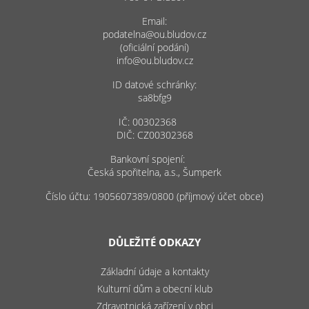
Email:
podatelna@ou.bludov.cz
(oficiální podání)
info@ou.bludov.cz
ID datové schránky:
sa8bfg9
IČ: 00302368
DIČ: CZ00302368
Bankovní spojení:
Česká spořitelna, a.s., Šumperk
Číslo účtu: 1905607389/0800 (příjmový účet obce)
DŮLEŽITÉ ODKAZY
Základní údaje a kontakty
Kulturní dům a obecní klub
Zdravotnická zařízení v obci