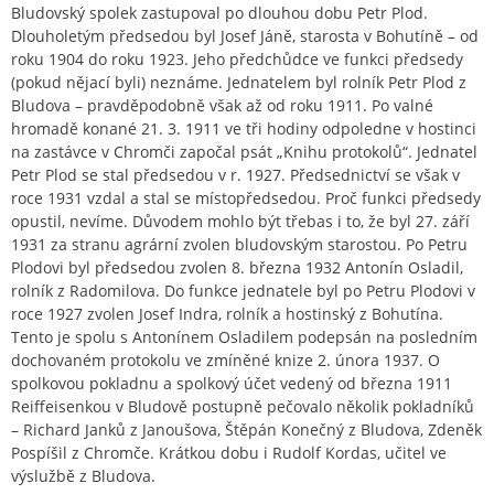
Bludovský spolek zastupoval po dlouhou dobu Petr Plod.
Dlouholetým předsedou byl Josef Jáně, starosta v Bohutíně – od
roku 1904 do roku 1923. Jeho předchůdce ve funkci předsedy
(pokud nějací byli) neznáme. Jednatelem byl rolník Petr Plod z
Bludova – pravděpodobně však až od roku 1911. Po valné
hromadě konané 21. 3. 1911 ve tři hodiny odpoledne v hostinci
na zastávce v Chromči započal psát „Knihu protokolů“. Jednatel
Petr Plod se stal předsedou v r. 1927. Předsednictví se však v
roce 1931 vzdal a stal se místopředsedou. Proč funkci předsedy
opustil, nevíme. Důvodem mohlo být třebas i to, že byl 27. září
1931 za stranu agrární zvolen bludovským starostou. Po Petru
Plodovi byl předsedou zvolen 8. března 1932 Antonín Osladil,
rolník z Radomilova. Do funkce jednatele byl po Petru Plodovi v
roce 1927 zvolen Josef Indra, rolník a hostinský z Bohutína.
Tento je spolu s Antonínem Osladilem podepsán na posledním
dochovaném protokolu ve zmíněné knize 2. února 1937. O
spolkovou pokladnu a spolkový účet vedený od března 1911
Reiffeisenkou v Bludově postupně pečovalo několik pokladníků
– Richard Janků z Janoušova, Štěpán Konečný z Bludova, Zdeněk
Pospíšil z Chromče. Krátkou dobu i Rudolf Kordas, učitel ve
výslužbě z Bludova.