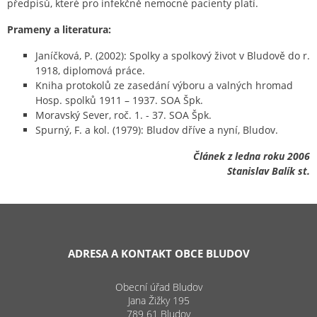
předpisů, které pro infekčně nemocné pacienty platí.
Prameny a literatura:
Janíčková, P. (2002): Spolky a spolkový život v Bludově do r.
1918, diplomová práce.
Kniha protokolů ze zasedání výboru a valných hromad
Hosp. spolků 1911 – 1937. SOA Špk.
Moravský Sever, roč. 1. - 37. SOA Špk.
Spurný, F. a kol. (1979): Bludov dříve a nyní, Bludov.
Článek z ledna roku 2006
Stanislav Balík st.
ADRESA A KONTAKT OBCE BLUDOV
Obecní úřad Bludov
Jana Žižky 195
789 61 Bludov