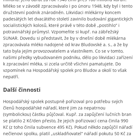
Mléko se v závodě zpracovávalo i po únoru 1948, kdy byl i tento
družstevní podnik znárodněn. Likvidaci mlékárny koncem
padesátých let dvacátého století zavinilo budování gigantických
socialistických kolosů, které právě v této době „postihlo“ i
potravinářský průmysl. Vzpomeňte si kupř. na zábřežský
SUNAR. Dovedu si představit, že by v dnešní době mlékárna
zpracovávala mléko nadojené od krav Bludovské a. s., a že by
tato byla jejím provozovatelem a vlastníkem. Co se v tomto,
našimi předky vybudovaném podniku, dělo po likvidaci zařízení
k zpracování mléka, si zcela určitě všichni pamatujete. Do
vzpomínek na Hospodářský spolek pro Bludov a okolí to však
nepatří.
Další činnosti
Hospodářský spolek postupně pořizoval pro potřebu svých
členů hospodářské nářadí, které jim za nepatrnou
(symbolickou) částku půjčoval. Kupř. za zapůjčení lučních bran
se platilo 2 Kč/den přesto, že jejich pořizovací cena činila 990
Kč (z toho činila subvence 495 Kč). Pokud někdo zapůjčil nářadí
nečlenovi spolku, platil „uskladňovatel“ nářadí pokutu 50 Kč za