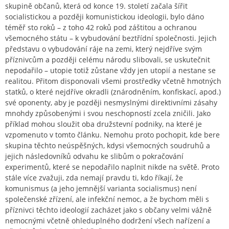
skupině občanů, která od konce 19. století začala šířit
socialistickou a později komunistickou ideologii, bylo dáno
téměř sto roků – z toho 42 roků pod záštitou a ochranou
všemocného státu – k vybudování beztřídní společnosti. Jejich
představu o vybudování ráje na zemi, který nejdříve svým
příznivcům a později celému národu slibovali, se uskutečnit
nepodařilo – utopie totiž zůstane vždy jen utopií a nestane se
realitou. Přitom disponovali všemi prostředky včetně hmotných
statků, o které nejdříve okradli (znárodněním, konfiskací, apod.)
své oponenty, aby je později nesmyslnými direktivními zásahy
mnohdy způsobenými i svou neschopností zcela zničili. Jako
příklad mohou sloužit oba družstevní podniky, na které je
vzpomenuto v tomto článku. Nemohu proto pochopit, kde bere
skupina těchto neúspěšných, kdysi všemocných soudruhů a
jejich následovníků odvahu ke slibům o pokračování
experimentů, které se nepodařilo naplnit nikde na světě. Proto
stále více zvažuji, zda nemají pravdu ti, kdo říkají, že
komunismus (a jeho jemnější varianta socialismus) není
společenské zřízení, ale infekční nemoc, a že bychom měli s
příznivci těchto ideologií zacházet jako s občany velmi vážně
nemocnými včetně ohleduplného dodržení všech nařízení a