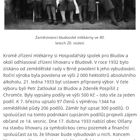
Zaměstnanci bludovské mlékárny ve 40.
letech 20. století.
Kromě zřízení mlékárny si Hospodářský spolek pro Bludov a
okolí odhlasoval zřízení lihovaru v Bludově. V roce 1932 bylo
získáno od zemědělské rady v Brně povolení k jeho vybudování.
Roční výroba byla povolena ve výši 2 000 hektolitrů absolutního
alkoholu. 21. ledna 1933 byl ustaven přípravný výbor. V čele
výboru byli Petr Zatloukal za Bludov a Zdeněk Pospíšil z
Chromče. Byly vypsány podíly ve výši 500 Kč – toto vše za jeden
podíl. K 7. březnu upsalo 97 členů s výměrou 1344 ha
zemědělské půdy 206 podílů. Záměr byl upsat 300 podílů. O
spoluúčast na tomto podnikání (upsáním podílů) projevili zájem
občané ze 14. vesnic. Dne 17. dubna 1933 nabízí obec Olšany
na stavbu lihovaru za symbolickou cenu pozemek a finanční
spoluúčast za to, že lihovar bude vybudován u nich. Koncem