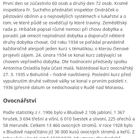
První den se zúčastnilo 60 osob a druhý den 72 osob. Kromě
inspektora Fr. Suchého přednášel inspektor Ondráček o
pěstování obilnin a o nejnovějších systémech v lukařství a o
tom, ve které půdě se osvědčují ty které traviny. Zemědělský
rada p. Hrbáček popsal různé nemoci při chovu dobytka a
poradil, jak omezit neplodnost dobytka a doporučil některé
druhy dobytka chovat. Od roku 1934 se pořádal pravidelně
každoročně alespoň jeden kurz s tématikou, o kterou členové
projevili zájem. 24. února 1934 se konal kurz zabývající se
chovem vepřového dobytka. Dle hodnocení předsedy spolku
Antonína Osladila byla účast malá. Následoval kurz ovocnářský
27. 3. 1935 v Bohutíně – hodně navštívený. Poslední kurz před
vypuknutím druhé světové války se konal v prvním pololetí r.
1936 (přesné datum se nedochovalo) v Rudě nad Moravou.
Ovocnářství
Podle statistiky z r. 1906 bylo v Bludově 2 106 jabloní, 1 367
hrušek, 3 694 třešní a višní, 6 010 švestek a slivoní, 225 ořechů a
58 meruněk. Celkem 13 460 ovocných stromů. V roce 1928 bylo
v Bludově napočítáno již 36 000 kusů ovocných stromů a keřů. Z