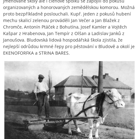
jmenované školy ale i členové spolku se zapojili do pokusů
organizovaných a honorovaných zemědělskou komorou. Možná
proto bezpříkladně poslouchali. Kupř. jeden z pokusů hubení
mechu skalicí zelenou prováděli Jan Večer a Jan Blažek z
Chromče, Antonín Ptáček z Bohutína, Josef Kamler a Vojtěch
Kašpar z Hrabenova, Jan Tempír z Olšan a Ladislav Janků z
Janoušova. Bludovská lidová hospodářská škola zjistila, že
nejlepší odrůdou krmné řepy pro pěstování v Bludově a okolí je
EKENOFORFKA a STRINA BARES.