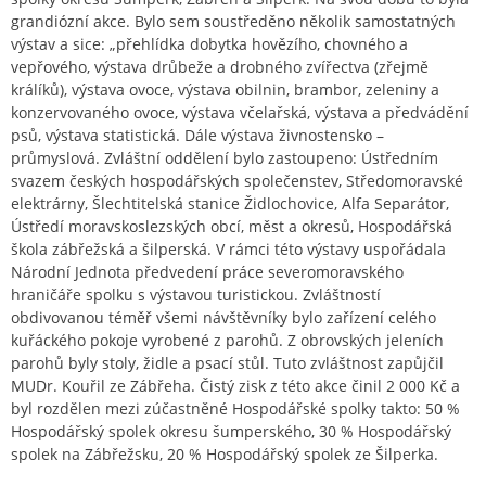
grandiózní akce. Bylo sem soustředěno několik samostatných
výstav a sice: „přehlídka dobytka hovězího, chovného a
vepřového, výstava drůbeže a drobného zvířectva (zřejmě
králíků), výstava ovoce, výstava obilnin, brambor, zeleniny a
konzervovaného ovoce, výstava včelařská, výstava a předvádění
psů, výstava statistická. Dále výstava živnostensko –
průmyslová. Zvláštní oddělení bylo zastoupeno: Ústředním
svazem českých hospodářských společenstev, Středomoravské
elektrárny, Šlechtitelská stanice Židlochovice, Alfa Separátor,
Ústředí moravskoslezských obcí, měst a okresů, Hospodářská
škola zábřežská a šilperská. V rámci této výstavy uspořádala
Národní Jednota předvedení práce severomoravského
hraničáře spolku s výstavou turistickou. Zvláštností
obdivovanou téměř všemi návštěvníky bylo zařízení celého
kuřáckého pokoje vyrobené z parohů. Z obrovských jeleních
parohů byly stoly, židle a psací stůl. Tuto zvláštnost zapůjčil
MUDr. Kouřil ze Zábřeha. Čistý zisk z této akce činil 2 000 Kč a
byl rozdělen mezi zúčastněné Hospodářské spolky takto: 50 %
Hospodářský spolek okresu šumperského, 30 % Hospodářský
spolek na Zábřežsku, 20 % Hospodářský spolek ze Šilperka.