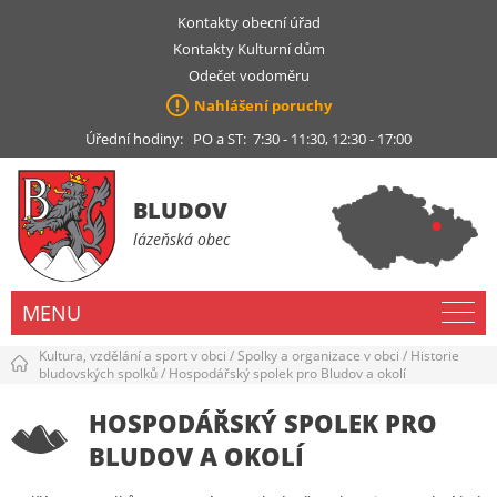
Kontakty obecní úřad
Kontakty Kulturní dům
Odečet vodoměru
Nahlášení poruchy
Úřední hodiny: PO a ST: 7:30 - 11:30, 12:30 - 17:00
BLUDOV
lázeňská obec
MENU
Kultura, vzdělání a sport v obci
/
Spolky a organizace v obci
/
Historie
bludovských spolků
/
Hospodářský spolek pro Bludov a okolí
HOSPODÁŘSKÝ SPOLEK PRO
BLUDOV A OKOLÍ