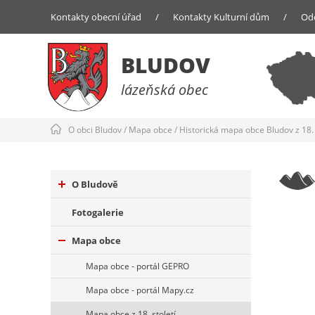
Kontakty obecní úřad
/
Kontakty Kulturní dům
/
Od
BLUDOV
lázeňská obec
O obci Bludov
/
Mapa obce
/
Historická mapa obce Bludov z 18. 
O Bludově
Fotogalerie
Mapa obce
Mapa obce - portál GEPRO
Mapa obce - portál Mapy.cz
Mapa obce z 18. století