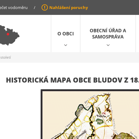
ečet vodoměru
/
Nahlášení poruchy
OBECNÍ ÚŘAD A
O OBCI
SAMOSPRÁVA
století
HISTORICKÁ MAPA OBCE BLUDOV Z 18.