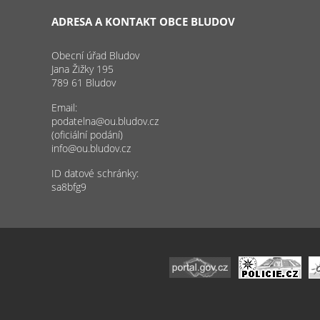
ADRESA A KONTAKT OBCE BLUDOV
Obecní úřad Bludov
Jana Žižky 195
789 61 Bludov
Email:
podatelna@ou.bludov.cz
(oficiální podání)
info@ou.bludov.cz
ID datové schránky:
sa8bfg9