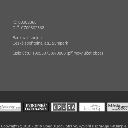
IČ: 00302368
DIČ: CZ00302368
Bankovní spojení:
Česká spořitelna, a.s., Šumperk
Číslo účtu: 1905607389/0800 (příjmový účet obce)
Copyright (c) 2020 - 2019 Obec Bludov. Stránky vytvořil a spravuje
Netsimple
.