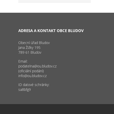
ADRESA A KONTAKT OBCE BLUDOV
Obecní úřad Bludov
Jana Žižky 195
789 61 Bludov
Email:
podatelna@ou.bludov.cz
(oficiální podání)
info@ou.bludov.cz
ID datové schránky:
sa8bfg9