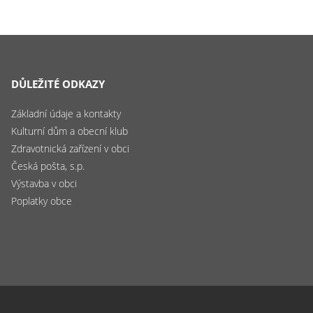
DŮLEŽITÉ ODKAZY
Základní údaje a kontakty
Kulturní dům a obecní klub
Zdravotnická zařízení v obci
Česká pošta, s.p.
Výstavba v obci
Poplatky obce