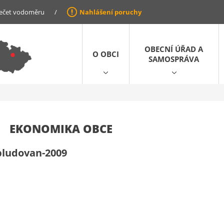
ečet vodoměru
/
Nahlášení poruchy
OBECNÍ ÚŘAD A
O OBCI
SAMOSPRÁVA
EKONOMIKA OBCE
bludovan-2009