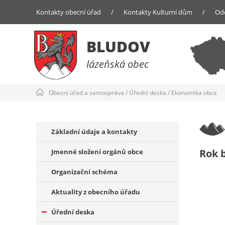
Kontakty obecní úřad
/
Kontakty Kulturní dům
/
Od
BLUDOV
lázeňská obec
Obecní úřad a samospráva
/
Úřední deska
/
Ekonomika obce
Základní údaje a kontakty
Rok 
Jmenné složení orgánů obce
Organizační schéma
Aktuality z obecního úřadu
Úřední deska