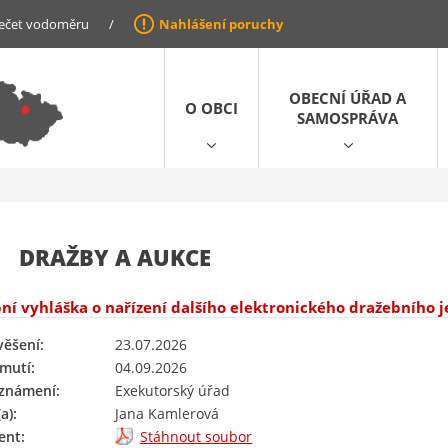
ečet vodoměru
/
Nahlášení poruchy
OBECNÍ ÚŘAD A
O OBCI
SAMOSPRÁVA
DRAŽBY A AUKCE
ní vyhláška o nařízení dalšího elektronického dražebního 
věšení:
23.07.2026
mutí:
04.09.2026
oznámení:
Exekutorský úřad
a):
Jana Kamlerová
nt:
Stáhnout soubor