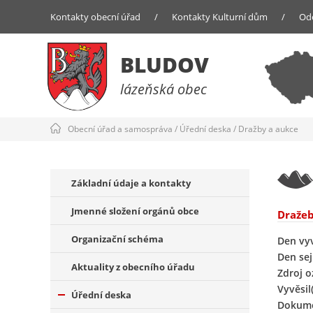
Kontakty obecní úřad
/
Kontakty Kulturní dům
/
Od
BLUDOV
lázeňská obec
Obecní úřad a samospráva
/
Úřední deska
/
Dražby a aukce
Základní údaje a kontakty
Jmenné složení orgánů obce
Dražeb
Organizační schéma
Den vy
Den sej
Aktuality z obecního úřadu
Zdroj 
Vyvěsil(
Úřední deska
Dokume