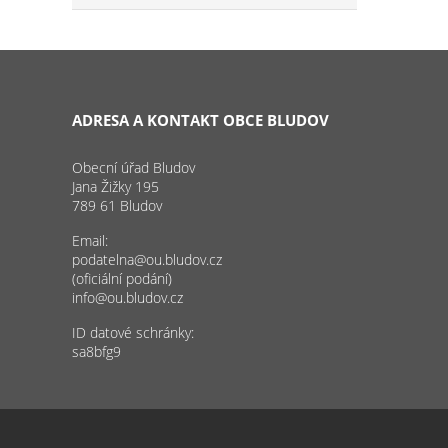
ADRESA A KONTAKT OBCE BLUDOV
Obecní úřad Bludov
Jana Žižky 195
789 61 Bludov
Email:
podatelna@ou.bludov.cz
(oficiální podání)
info@ou.bludov.cz
ID datové schránky:
sa8bfg9