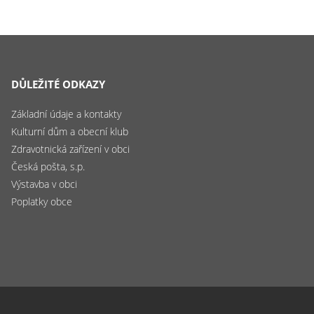
DŮLEŽITÉ ODKAZY
Základní údaje a kontakty
Kulturní dům a obecní klub
Zdravotnická zařízení v obci
Česká pošta, s.p.
Výstavba v obci
Poplatky obce