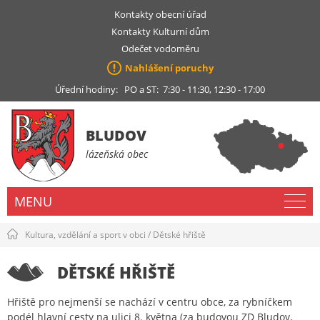
Kontakty obecní úřad
Kontakty Kulturní dům
Odečet vodoměru
Nahlášení poruchy
Úřední hodiny: PO a ST: 7:30 - 11:30, 12:30 - 17:00
BLUDOV
lázeňská obec
MENU
Kultura, vzdělání a sport v obci
/
Dětské hřiště
DĚTSKÉ HŘIŠTĚ
Hřiště pro nejmenší se nachází v centru obce, za rybníčkem
podél hlavní cesty na ulici 8. května (za budovou ZD Bludov,