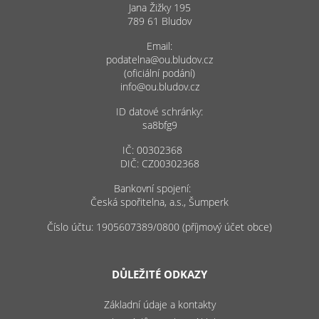
Jana Žižky 195
789 61 Bludov
Email:
podatelna@ou.bludov.cz
(oficiální podání)
info@ou.bludov.cz
ID datové schránky:
sa8bfg9
IČ: 00302368
DIČ: CZ00302368
Bankovní spojení:
Česká spořitelna, a.s., Šumperk
Číslo účtu: 1905607389/0800 (příjmový účet obce)
DŮLEŽITÉ ODKAZY
Základní údaje a kontakty