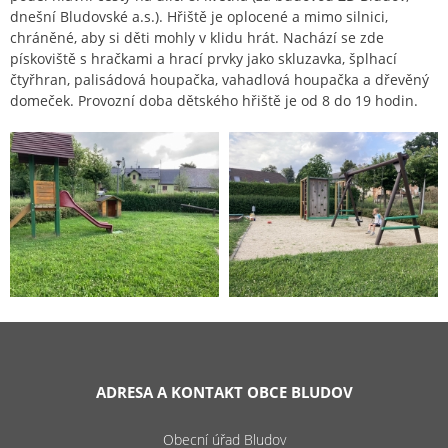
dnešní Bludovské a.s.). Hřiště je oplocené a mimo silnici,
chráněné, aby si děti mohly v klidu hrát. Nachází se zde
pískoviště s hračkami a hrací prvky jako skluzavka, šplhací
čtyřhran, palisádová houpačka, vahadlová houpačka a dřevěný
domeček. Provozní doba dětského hřiště je od 8 do 19 hodin.
ADRESA A KONTAKT OBCE BLUDOV
Obecní úřad Bludov