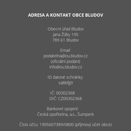
ADRESA A KONTAKT OBCE BLUDOV
Obecní úřad Bludov
Jana Žižky 195
789 61 Bludov
Email:
podatelna@ou.bludov.cz
(oficiální podání)
info@ou.bludov.cz
ID datové schránky:
sa8bfg9
IČ: 00302368
DIČ: CZ00302368
Bankovní spojení:
Česká spořitelna, a.s., Šumperk
Číslo účtu: 1905607389/0800 (příjmový účet obce)