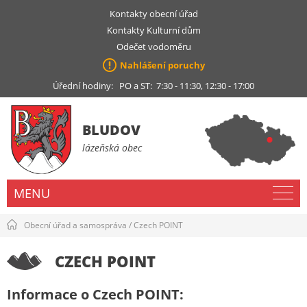
Kontakty obecní úřad
Kontakty Kulturní dům
Odečet vodoměru
Nahlášení poruchy
Úřední hodiny: PO a ST: 7:30 - 11:30, 12:30 - 17:00
BLUDOV
lázeňská obec
MENU
Obecní úřad a samospráva
/
Czech POINT
CZECH POINT
Informace o Czech POINT: