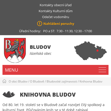
Kontakty obecní úřad
Kontakty Kulturní dům
Odečet vodoměru
Nahlášení poruchy
Úřední hodiny: PO a ST: 7:30 - 11:30, 12:30 - 17:00
BLUDOV
lázeňská obec
MENU
O obci Bludov
/
O Bludově
/
Bludovské zajímavosti
/
Knihovna Bludov
KNIHOVNA BLUDOV
Od 80. let 19. století se v Bludově začal rozvíjet čilý spolkový a
kulturní život. Půjčováním knih se v té době zabýval