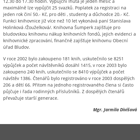
12.30 do 17.30 hodin. Výpůjční lhůta je jeden měsíc a
maximálně lze vypůjčit 25 svazků. Poplatek za registraci na
jeden rok činí 50.- Kč, pro děti , studenty a důchodce 20.- Kč.
Funkci knihovnice již více než 10 let vykonává paní Stanislava
Holinková /Žouželková/. Knihovna Šumperk zajišťuje pro
bludovskou knihovnu nákup knihovních fondů, jejich evidenci a
knihovnické zpracování, finančně zajišťuje knihovnu Obecní
úřad Bludov.
V roce 2002 bylo zakoupeno 181 knih, uskutečnilo se 8251
výpůjček a počet návštěvníků dosáhl 1415, v roce 2003 bylo
zakoupeno 240 knih, uskutečnilo se 8410 výpůjček a počet
návštěv 1386. Čtenářů bylo registrováno v roce 2003 dospělých
206 a dětí 66. Přitom na jednoho registrovaného člena si často
půjčuje i řada rodinných příslušníků. Z dospělých čtenářů
převažuje starší generace.
Mgr. Jarmila Divišová