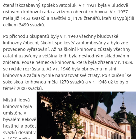
čtenářskozábavný spolek Svatopluk. V r. 1921 byla v Bludově
ustavena knihovní rada a zřízena obecní knihovna. V r. 1937
měla již 1453 svazků a navštívilo ji 178 čtenářů, kteří si vypůjčili
celkem 3490 svazků.
Po příchodu okupantů byly v r. 1940 všechny bludovské
knihovny /obecní, školní, spolkové/ zaplombovány a bylo zde
provedeno vyřazování. Až na školní knihovnu zůstaly všechny
ostatní uzavřeny a většina knih byla nevhodným skladováním
zničena. Pouze německá knihovna, která byla zřízena v r. 1939,
se rychle rozrůstala. Až v r. 1946 byla obnovena místní
knihovna a začala rychle nahrazovat své ztráty. Po sloučení se
sokolskou knihovnou měla 1270 svazků a v r. 1948 už to bylo
téměř 2000 svazků.
Místní lidová
knihovna byla
umístěna v
bývalém Rekově
hostinci a počet
svazků dosáhl v
r. 1959 počtu