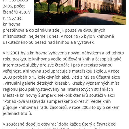
3406, počet
čtenářů 458. V
r. 1967 se
knihovna
přestěhovala do zámku a zde ji, pouze ve dvou jiných
místnostech, nejdeme i dnes. V roce 1975 bylo v knihovně
uskutečněno 50 besed nad knihou a 8 výstavek.
V r. 2001 byla knihovna vybavena novým nábytkem a od tohoto
roku poskytuje knihovna vedle půjčování knih a časopisů také
internetové služby pro své čtenáře i pro neregistrovanou
veřejnost. Knihovna spolupracuje s mateřskou školou, v roce
2003 proběhlo 13 kolektivních akcí. Děti z MŠ se účastní akce
„Virtuální galerie dětských kreseb“. Kresby významných míst
regionu jsou pak vystavovány na internetových stránkách
Městské knihovny Šumperk. Několik čtenářů soutěží v akci
“Pohádková vlastivěda šumperského okresu“. Vedle knih
půjčuje knihovna i řadu časopisů, v roce 2003 to bylo celkem
jedenáct titulů.
V současné době je otevírací doba každé úterý a čtvrtek od