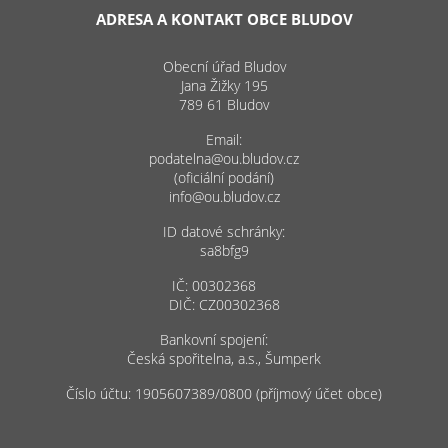
ADRESA A KONTAKT OBCE BLUDOV
Obecní úřad Bludov
Jana Žižky 195
789 61 Bludov
Email:
podatelna@ou.bludov.cz
(oficiální podání)
info@ou.bludov.cz
ID datové schránky:
sa8bfg9
IČ: 00302368
DIČ: CZ00302368
Bankovní spojení:
Česká spořitelna, a.s., Šumperk
Číslo účtu: 1905607389/0800 (příjmový účet obce)