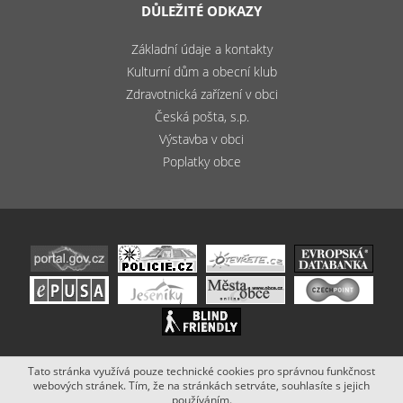
DŮLEŽITÉ ODKAZY
Základní údaje a kontakty
Kulturní dům a obecní klub
Zdravotnická zařízení v obci
Česká pošta, s.p.
Výstavba v obci
Poplatky obce
Tato stránka využívá pouze technické cookies pro správnou funkčnost
Copyright (c) 2020 - 2019 Obec Bludov. Stránky vytvořil a spravuje
webových stránek. Tím, že na stránkách setrváte, souhlasíte s jejich
Netsimple
.
používáním.